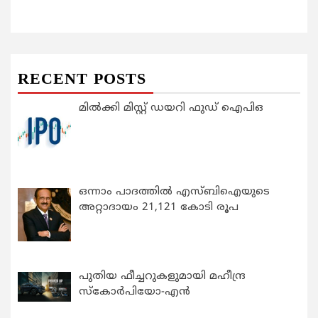
RECENT POSTS
മിൽക്കി മിസ്റ്റ് ഡയറി ഫുഡ് ഐപിഒ
ഒന്നാം പാദത്തിൽ എസ്ബിഐയുടെ
അറ്റാദായം 21,121 കോടി രൂപ
പുതിയ ഫീച്ചറുകളുമായി മഹീന്ദ്ര
സ്കോർപിയോ-എൻ