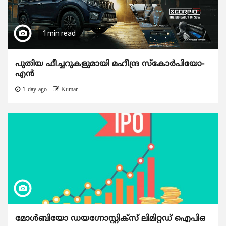
1 min read
പുതിയ ഫീച്ചറുകളുമായി മഹീന്ദ്ര സ്കോർപിയോ-
എൻ
1 day ago
Kumar
മോൾബിയോ ഡയഗ്നോസ്റ്റിക്സ് ലിമിറ്റഡ് ഐപിഒ