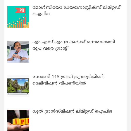
മോൾബിയോ ഡയഗ്നോസ്റ്റിക്സ് ലിമിറ്റഡ്
ഐപിഒ
എം.എസ്.എം.ഇ.കൾക്ക് ഒന്നരക്കോടി
രൂപ വരെ ഗ്രാന്റ്
സോണി 115 ഇഞ്ച് ട്രൂ ആർജിബി
ടെലിവിഷൻ വിപണിയിൽ
ധൂത് ട്രാൻസ്മിഷൻ ലിമിറ്റഡ് ഐപിഒ