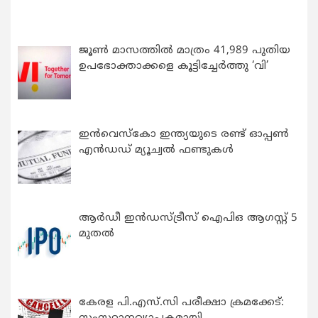
ജൂൺ മാസത്തിൽ മാത്രം 41,989 പുതിയ
ഉപഭോക്താക്കളെ കൂട്ടിച്ചേർത്തു ‘വി’
ഇന്‍വെസ്കോ ഇന്ത്യയുടെ രണ്ട് ഓപ്പണ്‍
എന്‍ഡഡ് മ്യൂച്വല്‍ ഫണ്ടുകള്‍
ആർഡീ ഇൻഡസ്ട്രീസ് ഐപിഒ ആഗസ്റ്റ് 5
മുതൽ
കേരള പി.എസ്.സി പരീക്ഷാ ക്രമക്കേട്: