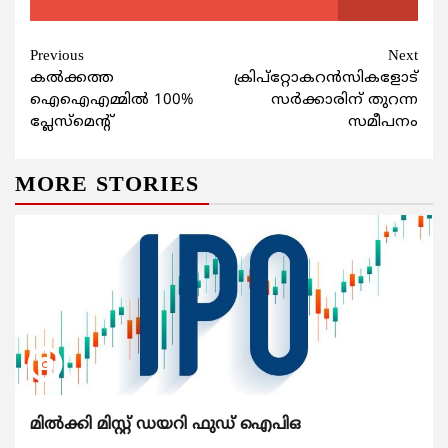
Continue
Previous
Next
കല്‍ക്കത്ത
ക്രിപ്റ്റോകറന്‍സികളോട്
Reading
ഐഐഎമ്മില്‍ 100%
സര്‍ക്കാരിന് തുറന്ന
പ്ലേസ്മെന്‍റ്
സമീപനം
MORE STORIES
മിൽക്കി മിസ്റ്റ് ഡയറി ഫുഡ് ഐപിഒ