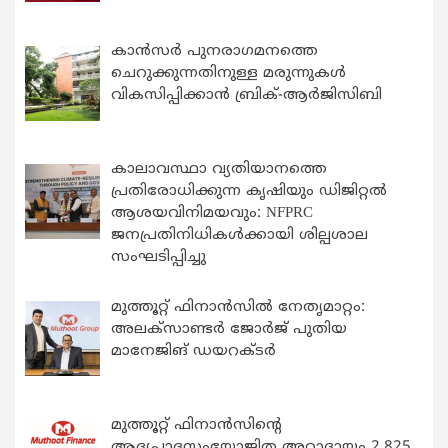
കാന്‍സര്‍ പുനരാഗമനത്തെ
ചെറുക്കുന്നതിനുള്ള മരുന്നുകള്‍
വികസിപ്പിക്കാന്‍ ബ്രിക്-ആര്‍ജിസിബി
കാലാവസ്ഥാ വ്യതിയാനത്തെ
പ്രതിരോധിക്കുന്ന കൃഷിയും ഡിജിറ്റൽ
ആശയവിനിമയവും: NFPRC
ജനപ്രതിനിധികൾക്കായി ശില്പശാല
സംഘടിപ്പിച്ചു
മുത്തൂറ്റ് ഫിനാൻസിൽ നേതൃമാറ്റം:
അലക്സാണ്ടർ ജോർജ് പുതിയ
മാനേജിങ് ഡയറക്ടർ
മുത്തൂറ്റ് ഫിനാൻസിന്റെ
ആദ്യപാദസംയോജിത അറ്റാദായം 2,825