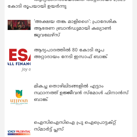
കോടി രൂപയായി ഉയർന്നു
‘അക്ഷയ തങ്ക മാളിഗൈ’: പ്രാദേശിക
ആഭരണ ബ്രാന്‍ഡുമായി കല്യാണ്‍
ജുവലേഴ്‌സ്
ആദ്യപാദത്തിൽ 80 കോടി രൂപ
അറ്റാദായം നേടി ഇസാഫ് ബാങ്ക്
മികച്ച തൊഴിലിടങ്ങളിൽ എട്ടാം
സ്ഥാനത്ത് ഉജ്ജീവൻ സ്മോൾ ഫിനാൻസ്
ബാങ്ക്
ഐസിഐസിഐ പ്രു ഐപ്രൊട്ടക്റ്റ്
സ്മാർട്ട് പ്ലസ്