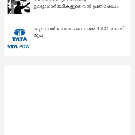
സംസ്ഥാനവ്യാപകമായി
ഉദ്യോഗാര്‍ത്ഥികളുടെ വന്‍ പ്രതിഷേധം
ടാറ്റ പവർ ഒന്നാം പാദ ലാഭം 1,401 കോടി
രൂപ