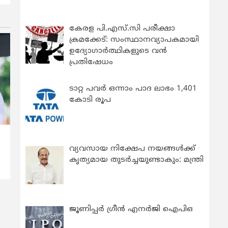
കേരള പി.എസ്.സി പരീക്ഷാ
ക്രമക്കേട്: സംസ്ഥാനവ്യാപകമായി
ഉദ്യോഗാര്‍ത്ഥികളുടെ വന്‍
പ്രതിഷേധം
ടാറ്റ പവർ ഒന്നാം പാദ ലാഭം 1,401
കോടി രൂപ
വ്യവസായ നിക്ഷേപ നയങ്ങള്‍ക്ക്
കൃത്യമായ തുടര്‍ച്ചയുണ്ടാകും: മന്ത്രി
ജൂണിപ്പർ ഗ്രീൻ എനർജി ഐപിഒ