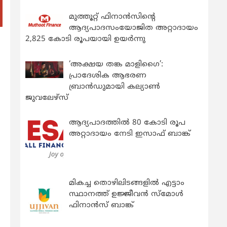
മുത്തൂറ്റ് ഫിനാൻസിന്റെ
ആദ്യപാദസംയോജിത അറ്റാദായം
2,825 കോടി രൂപയായി ഉയർന്നു
‘അക്ഷയ തങ്ക മാളിഗൈ’:
പ്രാദേശിക ആഭരണ
ബ്രാന്‍ഡുമായി കല്യാണ്‍
ജുവലേഴ്‌സ്
ആദ്യപാദത്തിൽ 80 കോടി രൂപ
അറ്റാദായം നേടി ഇസാഫ് ബാങ്ക്
മികച്ച തൊഴിലിടങ്ങളിൽ എട്ടാം
സ്ഥാനത്ത് ഉജ്ജീവൻ സ്മോൾ
ഫിനാൻസ് ബാങ്ക്