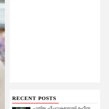
RECENT POSTS
പുതിയ ഫീച്ചറുകളുമായി മഹീന്ദ്ര