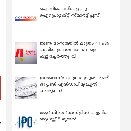
ഐസിഐസിഐ പ്രു
ഐപ്രൊട്ടക്റ്റ് സ്മാർട്ട് പ്ലസ്
ജൂൺ മാസത്തിൽ മാത്രം 41,989
പുതിയ ഉപഭോക്താക്കളെ
കൂട്ടിച്ചേർത്തു ‘വി’
ഇന്‍വെസ്കോ ഇന്ത്യയുടെ രണ്ട്
ഓപ്പണ്‍ എന്‍ഡഡ് മ്യൂച്വല്‍
ഫണ്ടുകള്‍
t
ആർഡീ ഇൻഡസ്ട്രീസ് ഐപിഒ
;
ആഗസ്റ്റ് 5 മുതൽ
ം