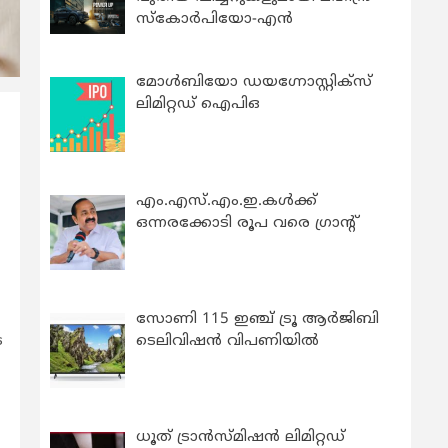
സ്കോർപിയോ-എൻ
മോൾബിയോ ഡയഗ്നോസ്റ്റിക്സ്
ലിമിറ്റഡ് ഐപിഒ
എം.എസ്.എം.ഇ.കൾക്ക്
ഒന്നരക്കോടി രൂപ വരെ ഗ്രാന്റ്
സോണി 115 ഇഞ്ച് ട്രൂ ആർജിബി
െ
ടെലിവിഷൻ വിപണിയിൽ
ധൂത് ട്രാൻസ്മിഷൻ ലിമിറ്റഡ്