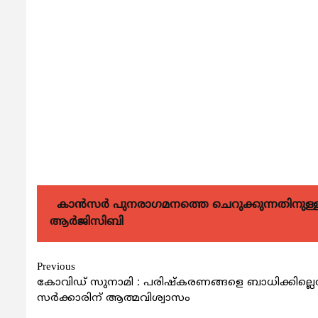
കാന്‍സര്‍ പുനരാഗമനത്തെ ചെറുക്കുന്നതിനുള്ള മര
ആര്‍ജിസിബി
Continue
Previous
കോവിഡ് സുനാമി : പരിഷ്കരണങ്ങളെ ബാധിക്കില്ലെന്
Reading
സര്‍ക്കാരിന് ആത്മവിശ്വാസം