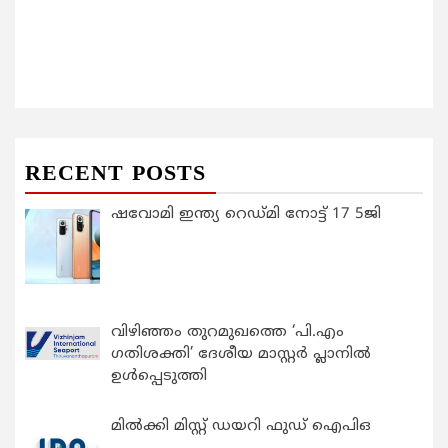
RECENT POSTS
ഷവോമി ഇന്ത്യ റെഡ്മി നോട്ട് 17 5ജി
വിഴിഞ്ഞം തുറമുഖത്തെ ‘പി.എം
ഗതിശക്തി’ ദേശീയ മാസ്റ്റർ പ്ലാനിൽ
ഉൾപ്പെടുത്തി
മിൽക്കി മിസ്റ്റ് ഡയറി ഫുഡ് ഐപിഒ