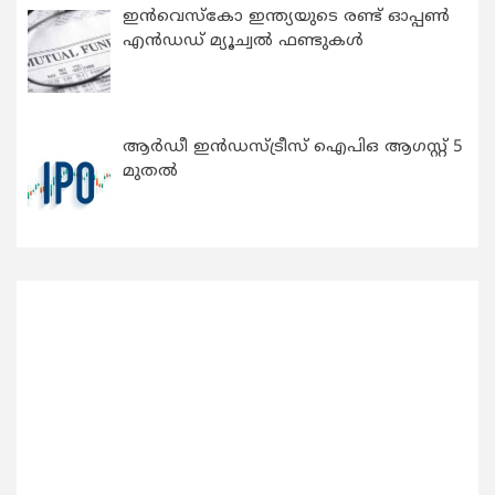
ഇന്‍വെസ്കോ ഇന്ത്യയുടെ രണ്ട് ഓപ്പണ്‍
എന്‍ഡഡ് മ്യൂച്വല്‍ ഫണ്ടുകള്‍
ആർഡീ ഇൻഡസ്ട്രീസ് ഐപിഒ ആഗസ്റ്റ് 5
മുതൽ