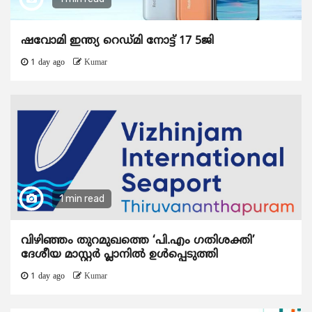
ഷവോമി ഇന്ത്യ റെഡ്മി നോട്ട് 17 5ജി
1 day ago
Kumar
1 min read
വിഴിഞ്ഞം തുറമുഖത്തെ ‘പി.എം ഗതിശക്തി’
ദേശീയ മാസ്റ്റർ പ്ലാനിൽ ഉൾപ്പെടുത്തി
1 day ago
Kumar