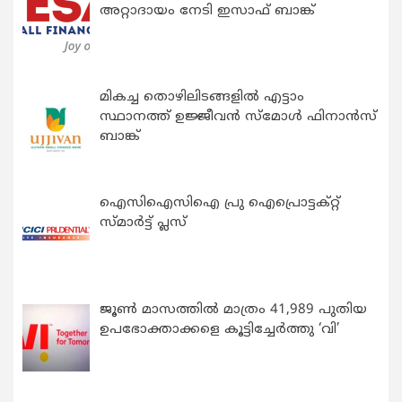
അറ്റാദായം നേടി ഇസാഫ് ബാങ്ക്
മികച്ച തൊഴിലിടങ്ങളിൽ എട്ടാം
സ്ഥാനത്ത് ഉജ്ജീവൻ സ്മോൾ ഫിനാൻസ്
ബാങ്ക്
ഐസിഐസിഐ പ്രു ഐപ്രൊട്ടക്റ്റ്
സ്മാർട്ട് പ്ലസ്
ജൂൺ മാസത്തിൽ മാത്രം 41,989 പുതിയ
ഉപഭോക്താക്കളെ കൂട്ടിച്ചേർത്തു ‘വി’