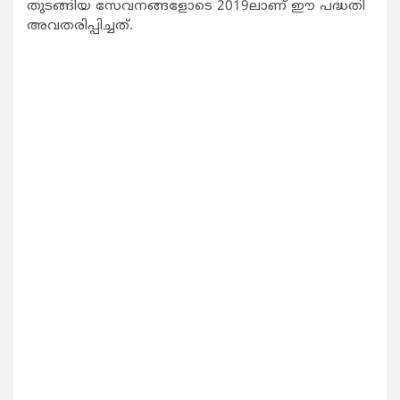
തുടങ്ങിയ സേവനങ്ങളോടെ 2019ലാണ് ഈ പദ്ധതി
അവതരിപ്പിച്ചത്.