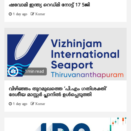
ഷവോമി ഇന്ത്യ റെഡ്മി നോട്ട് 17 5ജി
1 day ago
Kumar
1 min read
വിഴിഞ്ഞം തുറമുഖത്തെ ‘പി.എം ഗതിശക്തി’
ദേശീയ മാസ്റ്റർ പ്ലാനിൽ ഉൾപ്പെടുത്തി
1 day ago
Kumar