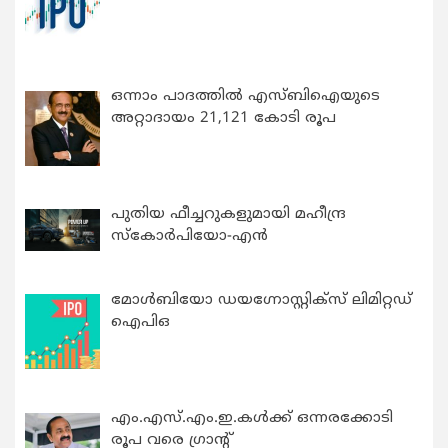
ഒന്നാം പാദത്തിൽ എസ്ബിഐയുടെ
അറ്റാദായം 21,121 കോടി രൂപ
പുതിയ ഫീച്ചറുകളുമായി മഹീന്ദ്ര
സ്കോർപിയോ-എൻ
മോൾബിയോ ഡയഗ്നോസ്റ്റിക്സ് ലിമിറ്റഡ്
ഐപിഒ
എം.എസ്.എം.ഇ.കൾക്ക് ഒന്നരക്കോടി
രൂപ വരെ ഗ്രാന്റ്