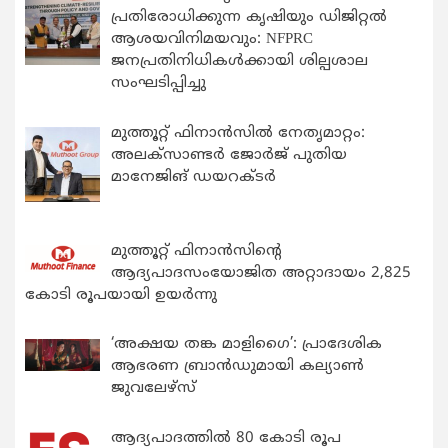
പ്രതിരോധിക്കുന്ന കൃഷിയും ഡിജിറ്റൽ
ആശയവിനിമയവും: NFPRC
ജനപ്രതിനിധികൾക്കായി ശില്പശാല
സംഘടിപ്പിച്ചു
മുത്തൂറ്റ് ഫിനാൻസിൽ നേതൃമാറ്റം:
അലക്സാണ്ടർ ജോർജ് പുതിയ
മാനേജിങ് ഡയറക്ടർ
മുത്തൂറ്റ് ഫിനാൻസിന്റെ
ആദ്യപാദസംയോജിത അറ്റാദായം 2,825
കോടി രൂപയായി ഉയർന്നു
‘അക്ഷയ തങ്ക മാളിഗൈ’: പ്രാദേശിക
ആഭരണ ബ്രാന്‍ഡുമായി കല്യാണ്‍
ജുവലേഴ്‌സ്
ആദ്യപാദത്തിൽ 80 കോടി രൂപ