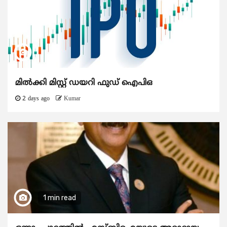
മിൽക്കി മിസ്റ്റ് ഡയറി ഫുഡ് ഐപിഒ
2 days ago
Kumar
1 min read