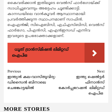
കൈവരിക്കാന്‍ ഇതിലൂടെ വെല്‍സ് ഫാര്‍ഗോയ്ക്ക്
സാധിച്ചുവെന്നും അദ്ദേഹം ചൂണ്ടിക്കാട്ടി.
കാനഡയിലെ വാന്‍കൂവര്‍ ആസ്ഥാനമായി
പ്രവര്‍ത്തിക്കുന്ന സ്ഥാപനമാണ് സാഫിന്‍.
ഐഎന്‍ജി, സിഐബിസി, എച്എസ്ബിസി, വെല്‍സ്
ഫാര്‍ഗോ, പിഎന്‍സി, എഎന്‍ഇസഡ് എന്നിവ
ഇവരുടെ ഉപഭോക്താക്കളാണ്.
ധൂത് ട്രാൻസ്മിഷൻ ലിമിറ്റഡ്
ഐപിഒ
Continue
Previous
Next
ഇന്ത്യൻ കല-വാസ്തുവിദ്യ-
ഇന്ത്യ ഷെല്‍ട്ടര്‍
Reading
ഡിസൈൻ ബിനാലെ
ഫിനാന്‍സ്
ചെങ്കോട്ടയിൽ
കോര്‍പ്പറേഷന്‍ ലിമിറ്റഡ്
ഐപിഒ
MORE STORIES