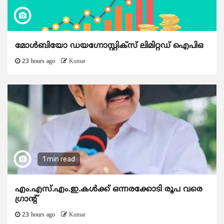
മോൾബിയോ ഡയഗ്നോസ്റ്റിക്സ് ലിമിറ്റഡ് ഐപിഒ
23 hours ago
Kumar
1 min read
എം.എസ്.എം.ഇ.കൾക്ക് ഒന്നരക്കോടി രൂപ വരെ
ഗ്രാന്റ്
23 hours ago
Kumar