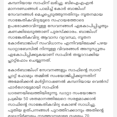
കമ്പനിയായ സാഫിന് ലഭിച്ചു. ബിഐഎഎന്‍
മാനദണ്ഡങ്ങള്‍ പാലിച്ച് കോര്‍ ബാങ്കിംഗ്
സേവനങ്ങള്‍ മെച്ചപ്പെടുത്തുന്നതിനും നൂതനമായ
സാങ്കേതികവിദ്യയുടെ സഹായത്തോടെ
ഉപഭോക്താവിനുള്ള സേവനങ്ങള്‍ ഏകോപിപ്പിച്ചതും
കണക്കിലെടുത്താണ് പുരസ്ക്കാരം. ബാങ്കിംഗ്
സാങ്കേതികവിദ്യ ആവാസ വ്യവസ്ഥ, നൂതന
കോര്‍ബാങ്കിംഗ് സംവിധാനം എന്നിവയിലേക്ക് പഴയ
ഡാറ്റാബേസില്‍ നിന്നുള്ള വിവരങ്ങള്‍ അനുസ്യൂതം
ഏകോപിപ്പിക്കുകയാണ് സാഫിന്‍ തയ്യാറാക്കിയ
പ്ലാറ്റ്‌ഫോം ചെയ്യുന്നത്.
കോര്‍ബാങ്കിംഗ് സേവനങ്ങളും സാഫിന്‍റെ സാസ്
പ്ലാറ്റ് ഫോമും തമ്മില്‍ സംയോജിപ്പിക്കുന്നതിന്
അമേരിക്കന്‍ മള്‍ട്ടിനാഷണല്‍ കമ്പനിയായ വെല്‍സ്
ഫാര്‍ഗോയുമായി സാഫിന്‍
ധാരണയിലെത്തിയിരുന്നു. ഡാറ്റാ സംയോജന
പ്രക്രിയ 50 ശതമാനത്തിലേറെ സരളമാക്കാന്‍
സാഫിന്‍റെ സാങ്കേതികവിദ്യ കൊണ്ട് സാധിച്ചു.
പുതിയ ഉത്പന്നങ്ങള്‍ പുറത്തിറക്കാനും അതിന്‍റെ
മൂല്യനിര്‍ണയം നടത്താനുമുള്ള സമയം 70