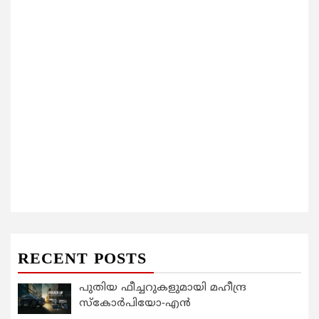
RECENT POSTS
പുതിയ ഫീച്ചറുകളുമായി മഹീന്ദ്ര
സ്കോർപിയോ-എൻ