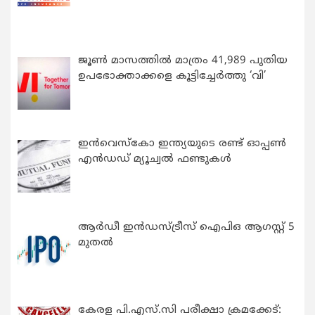
ജൂൺ മാസത്തിൽ മാത്രം 41,989 പുതിയ
ഉപഭോക്താക്കളെ കൂട്ടിച്ചേർത്തു ‘വി’
ഇന്‍വെസ്കോ ഇന്ത്യയുടെ രണ്ട് ഓപ്പണ്‍
എന്‍ഡഡ് മ്യൂച്വല്‍ ഫണ്ടുകള്‍
ആർഡീ ഇൻഡസ്ട്രീസ് ഐപിഒ ആഗസ്റ്റ് 5
മുതൽ
കേരള പി.എസ്.സി പരീക്ഷാ ക്രമക്കേട്: