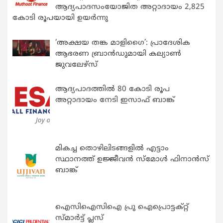
ആദ്യപാദസംയോജിത അറ്റാദായം 2,825
കോടി രൂപയായി ഉയർന്നു
‘അക്ഷയ തങ്ക മാളിഗൈ’: പ്രാദേശിക
ആഭരണ ബ്രാന്‍ഡുമായി കല്യാണ്‍
ജുവലേഴ്‌സ്
ആദ്യപാദത്തിൽ 80 കോടി രൂപ
അറ്റാദായം നേടി ഇസാഫ് ബാങ്ക്
മികച്ച തൊഴിലിടങ്ങളിൽ എട്ടാം
സ്ഥാനത്ത് ഉജ്ജീവൻ സ്മോൾ ഫിനാൻസ്
ബാങ്ക്
ഐസിഐസിഐ പ്രു ഐപ്രൊട്ടക്റ്റ്
സ്മാർട്ട് പ്ലസ്