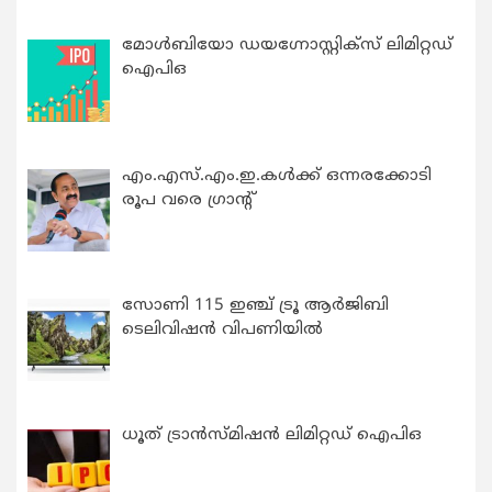
മോൾബിയോ ഡയഗ്നോസ്റ്റിക്സ് ലിമിറ്റഡ്
ഐപിഒ
എം.എസ്.എം.ഇ.കൾക്ക് ഒന്നരക്കോടി
രൂപ വരെ ഗ്രാന്റ്
സോണി 115 ഇഞ്ച് ട്രൂ ആർജിബി
ടെലിവിഷൻ വിപണിയിൽ
ധൂത് ട്രാൻസ്മിഷൻ ലിമിറ്റഡ് ഐപിഒ