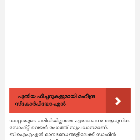
പുതിയ ഫീച്ചറുകളുമായി മഹീന്ദ്ര
സ്കോർപിയോ-എൻ
ഡാറ്റായുടെ പരിധിയില്ലാത്ത ഏകോപനം ആധുനിക
സോഫ്റ്റ് വെയര്‍ രംഗത്ത് സുപ്രധാനമാണ്.
ബിഐഎഎന്‍ മാനദണ്ഡങ്ങളിലേക്ക് സാഫിന്‍