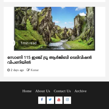
1 min read
സോണി 115 ഇഞ്ച് ട്രൂ ആർജിബി ടെലിവിഷൻ
വിപണിയിൽ
2 days ago
Kumar
Home
About Us
Contact Us
Archive
Facebook
Twitter
Youtube
Instagram