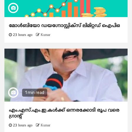
മോൾബിയോ ഡയഗ്നോസ്റ്റിക്സ് ലിമിറ്റഡ് ഐപിഒ
23 hours ago
Kumar
1 min read
എം.എസ്.എം.ഇ.കൾക്ക് ഒന്നരക്കോടി രൂപ വരെ
ഗ്രാന്റ്
23 hours ago
Kumar