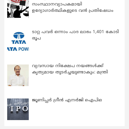
സംസ്ഥാനവ്യാപകമായി
ഉദ്യോഗാര്‍ത്ഥികളുടെ വന്‍ പ്രതിഷേധം
ടാറ്റ പവർ ഒന്നാം പാദ ലാഭം 1,401 കോടി
രൂപ
വ്യവസായ നിക്ഷേപ നയങ്ങള്‍ക്ക്
കൃത്യമായ തുടര്‍ച്ചയുണ്ടാകും: മന്ത്രി
ജൂണിപ്പർ ഗ്രീൻ എനർജി ഐപിഒ