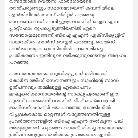
വന്നതോടെ വെല്‍സ് ഫാര്‍ഗോയുടെ
താത്പര്യങ്ങളും സമാനമായെന്ന് കമ്പനിയിലെ
എന്‍ജിനീയര്‍ ടോഡ് ഷ്മിറ്റര്‍ പറഞ്ഞു.
മാനദണ്ഡങ്ങള്‍ പാലിച്ചുള്ള സാഫിന്‍ ഐഒ എന്ന
പ്ലാറ്റ്‌ഫോം രൂപപ്പെടുത്തിയതില്‍ ഏറെ
സന്തോഷമുണ്ടെന്ന് ബിഐഎഎന്‍ എക്സിക്യൂട്ടീവ്
ഡയറക്ടര്‍ ഹാന്‍സ് ടെസ്ലര്‍ പറഞ്ഞു. വെല്‍സ്
ഫാര്‍ഗോയുടെ ബാങ്കിംഗില്‍ വളരെ മികച്ച
പ്രതികരണം ഇതിലൂടെ ലഭിക്കുന്നുണ്ടെന്നും അദ്ദഹം
പറഞ്ഞു.
പരമ്പരാഗതമായ ബുദ്ധിമുട്ടുകള്‍ ഒഴിവാക്കി
കോര്‍ബാങ്കിംഗ് സേവനങ്ങളും സാഫിന്‍റെ സാസ്
ഉത്പന്നവും തമ്മിലുള്ള ഏകോപനം
ലഘൂകരിക്കാനായതിന്‍റെ സാക്ഷ്യപത്രമാണ് ഈ
പുരസ്ക്കാരമെന്ന് സാഫിന്‍ ചീഫ് ടെക്നോളജി
ഓഫീസര്‍ ഷാഹിര്‍ ദയ പറഞ്ഞു. ബാങ്കിംഗില്‍
വിപ്ലവകരമായ മാറ്റങ്ങള്‍ വരുത്തുന്നതിനുള്ള
പ്രവര്‍ത്തനങ്ങളില്‍ ബിഐഎഎന്‍ നല്‍കുന്ന പങ്ക്
അമൂല്യമാണ്. കുറഞ്ഞ ചെലവ്, മികച്ച സമയലാഭം,
ഉത്പന്നങ്ങളുടെ ശരിയായ ഉപയോഗം എന്നിവ