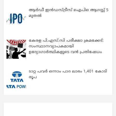
ആർഡീ ഇൻഡസ്ട്രീസ് ഐപിഒ ആഗസ്റ്റ് 5
മുതൽ
കേരള പി.എസ്.സി പരീക്ഷാ ക്രമക്കേട്:
സംസ്ഥാനവ്യാപകമായി
ഉദ്യോഗാര്‍ത്ഥികളുടെ വന്‍ പ്രതിഷേധം
ടാറ്റ പവർ ഒന്നാം പാദ ലാഭം 1,401 കോടി
രൂപ