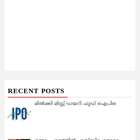
RECENT POSTS
മിൽക്കി മിസ്റ്റ് ഡയറി ഫുഡ് ഐപിഒ