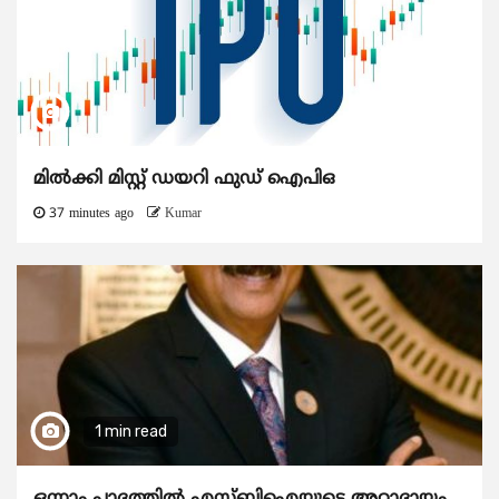
മിൽക്കി മിസ്റ്റ് ഡയറി ഫുഡ് ഐപിഒ
37 minutes ago
Kumar
1 min read
ഒന്നാം പാദത്തിൽ എസ്ബിഐയുടെ അറ്റാദായം