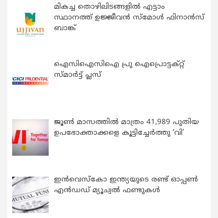
മികച്ച തൊഴിലിടങ്ങളിൽ എട്ടാം
സ്ഥാനത്ത് ഉജ്ജീവൻ സ്മോൾ ഫിനാൻസ്
ബാങ്ക്
ഐസിഐസിഐ പ്രു ഐപ്രൊട്ടക്റ്റ്
സ്മാർട്ട് പ്ലസ്
ജൂൺ മാസത്തിൽ മാത്രം 41,989 പുതിയ
ഉപഭോക്താക്കളെ കൂട്ടിച്ചേർത്തു ‘വി’
ഇന്‍വെസ്കോ ഇന്ത്യയുടെ രണ്ട് ഓപ്പണ്‍
എന്‍ഡഡ് മ്യൂച്വല്‍ ഫണ്ടുകള്‍