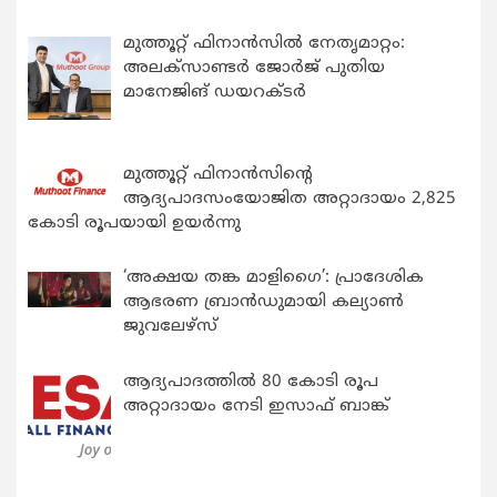
മുത്തൂറ്റ് ഫിനാൻസിൽ നേതൃമാറ്റം:
അലക്സാണ്ടർ ജോർജ് പുതിയ
മാനേജിങ് ഡയറക്ടർ
മുത്തൂറ്റ് ഫിനാൻസിന്റെ
ആദ്യപാദസംയോജിത അറ്റാദായം 2,825
കോടി രൂപയായി ഉയർന്നു
‘അക്ഷയ തങ്ക മാളിഗൈ’: പ്രാദേശിക
ആഭരണ ബ്രാന്‍ഡുമായി കല്യാണ്‍
ജുവലേഴ്‌സ്
ആദ്യപാദത്തിൽ 80 കോടി രൂപ
അറ്റാദായം നേടി ഇസാഫ് ബാങ്ക്