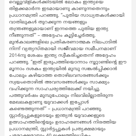
വെല്ലുവിളികൾക്കിടയിൽ ലോകം ഇന്ത്യയെ
തിളക്കമാർന്ന ഇടമായാണു കാണുന്നതെന്നും
പ്രധാനമന്ത്രി പറഞ്ഞു. “പുതിയ സാധ്യതകൾക്കായി
വാതിലുകൾ തുറക്കുന്ന നയങ്ങളും
തന്ത്രങ്ങളുമായാണ് ഇന്നത്തെ പുതിയ ഇന്ത്യ
നീങ്ങുന്നത്” – അദ്ദേഹം കൂട്ടിച്ചേർത്തു.
മുൻകാലങ്ങളിലെ പ്രതികരണാത്മക നിലപാടിൽ
നിന്ന് വ്യത്യസ്തമായി സജീവമായ സമീപനമാണ്
2014നു ശേഷം ഇന്ത്യ സ്വീകരിച്ചതെന്ന് അദ്ദേഹം
പറഞ്ഞു. “ഇത് ഇരുപത്തിയൊന്നാം നൂറ്റാണ്ടിന്റെ ഈ
മൂന്നാം ദശകം ഇന്ത്യയിൽ മുമ്പു സങ്കൽപ്പിക്കാൻ
പോലും കഴിയാത്ത തൊഴിലവസരങ്ങൾക്കും
സ്വയംതൊഴിൽ അവസരങ്ങൾക്കും സാക്ഷ്യം
വഹിക്കുന്ന സാഹചര്യത്തിലേക്ക് നയിച്ചു.
പത്തുവർഷം മുമ്പുപോലും നിലവിലില്ലാതിരുന്ന
മേഖലകളാണു യുവാക്കൾ ഇപ്പോൾ
കണ്ടെത്തുന്നത്” – പ്രധാനമന്ത്രി പറഞ്ഞു.
സ്റ്റാർട്ടപ്പുകളുടെയും ഇന്ത്യൻ യുവാക്കളുടെ
ഉത്സാഹത്തിന്റെയും ഉദാഹരണങ്ങൾ നിരത്തിയ
പ്രധാനമന്ത്രി, സ്റ്റാർട്ടപ്പുകൾ പ്രത്യക്ഷമായും
പരോക്ഷമായും 40 ലക്ഷത്തിലധികം