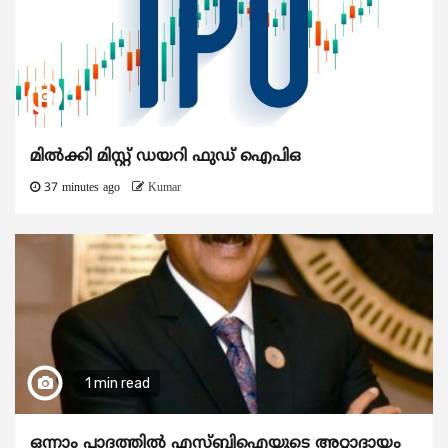
മിൽക്കി മിസ്റ്റ് ഡയറി ഫുഡ് ഐപിഒ
37 minutes ago
Kumar
1 min read
ഒന്നാം പാദത്തിൽ എസ്ബിഐയുടെ അറ്റാദായം