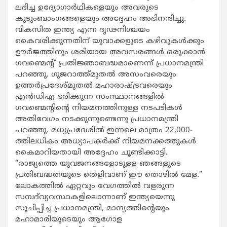
ലഭിച്ച ഉദ്യോഗാർഥികളെയും അവരുടെ
കുടുംബാംഗങ്ങളെയും അദ്ദേഹം അഭിനന്ദിച്ചു.
വികസിത ഇന്ത്യ എന്ന ദൃഢനിശ്ചയം
കൈവരിക്കുന്നതിന് യുവാക്കളുടെ കഴിവുകൾക്കും
ഊർജത്തിനും ശരിയായ അവസരങ്ങൾ ഒരുക്കാൻ
ഗവണ്മെന്റ് പ്രതിജ്ഞാബദ്ധമാണെന്ന് പ്രധാനമന്ത്രി
പറഞ്ഞു. ഗുജറാത്ത്‌മുതൽ അസംവരെയും
ഉത്തർപ്രദേശ്‌മുതൽ മഹാരാഷ്ട്രവരെയും
എൻഡിഎ ഭരിക്കുന്ന സംസ്ഥാനങ്ങളിൽ
ഗവണ്മെന്റിന്റെ നിയമനത്തിനുള്ള നടപടികൾ
അതിവേഗം നടക്കുന്നുണ്ടെന്നു പ്രധാനമന്ത്രി
പറഞ്ഞു. മധ്യപ്രദേശിൽ ഇന്നലെ മാത്രം 22,000-
ത്തിലധികം അധ്യാപകർക്ക് നിയമനക്കത്തുകൾ
കൈമാറിയതായി അദ്ദേഹം ചൂണ്ടിക്കാട്ടി.
“രാജ്യത്തെ യുവജനങ്ങളോടുള്ള ഞങ്ങളുടെ
പ്രതിബദ്ധതയുടെ തെളിവാണ് ഈ തൊഴിൽ മേള.”
ലോകത്തിൽ ഏറ്റവും വേഗത്തിൽ വളരുന്ന
സമ്പദ്‌വ്യവസ്ഥകളിലൊന്നാണ് ഇന്ത്യയെന്നു
സൂചിപ്പിച്ച പ്രധാനമന്ത്രി, മാന്ദ്യത്തിന്റെയും
മഹാമാരിയുടെയും ആഗോള