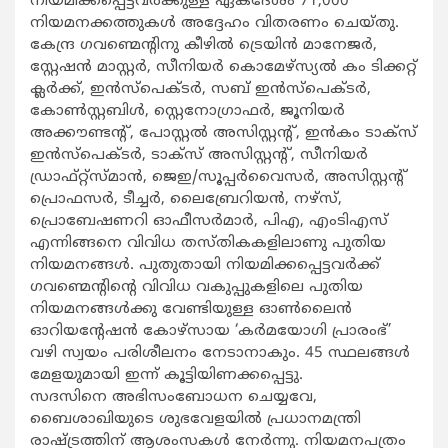
നിയമിക്കപ്പെട്ടവർക്കുള്ള ഏകദേശം 71,000
നിയമനക്കത്തുകൾ അദ്ദേഹം വിതരണം ചെയ്തു.
കേന്ദ്ര ഗവണ്മെന്റിനു കീഴിൽ ട്രെയിൻ മാനേജർ,
സ്റ്റേഷൻ മാസ്റ്റർ, സീനിയർ കൊമേഴ്സ്യൽ കം ടിക്കറ്റ്
ക്ലർക്ക്, ഇൻസ്പെക്ടർ, സബ് ഇൻസ്പെക്ടർ,
കോൺസ്റ്റബിൾ, സ്റ്റെനോഗ്രാഫർ, ജൂനിയർ
അക്കൗണ്ടന്റ്, പോസ്റ്റൽ അസിസ്റ്റന്റ്, ഇൻകം ടാക്സ്
ഇൻസ്പെക്ടർ, ടാക്സ് അസിസ്റ്റന്റ്, സീനിയർ
ഡ്രാഫ്റ്റ്സ്മാൻ, ജെഇ/സൂപ്പർവൈസർ, അസിസ്റ്റന്റ്
പ്രൊഫസർ, ടീച്ചർ, ലൈബ്രേറിയൻ, നഴ്സ്,
പ്രൊബേഷണറി ഓഫീസർമാർ, പിഎ, എംടിഎസ്
എന്നിങ്ങനെ വിവിധ തസ്തികകളിലാണു പുതിയ
നിയമനങ്ങൾ. പുതുതായി നിയമിക്കപ്പെട്ടവർക്ക്
ഗവണ്മെന്റിന്റെ വിവിധ വകുപ്പുകളിലെ പുതിയ
നിയമനങ്ങൾക്കു വേണ്ടിയുള്ള ഓൺലൈൻ
ഓറിയന്റേഷൻ കോഴ്സായ ‘കർമയോഗി പ്രാരംഭ്’
വഴി സ്വയം പരിശീലനം നേടാനാകും. 45 സ്ഥലങ്ങൾ
മേളയുമായി ഇന്ന് കൂട്ടിയിണക്കപ്പെട്ടു.
സദസിനെ അഭിസംബോധന ചെയ്യവേ,
ബൈശാഖിയുടെ ശുഭവേളയിൽ പ്രധാനമന്ത്രി
രാഷ്ട്രത്തിന് ആശംസകൾ നേർന്നു. നിയമനപത്രം