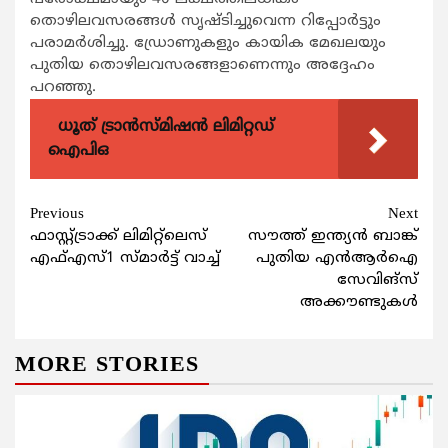
തൊഴിലവസരങ്ങൾ സൃഷ്ടിച്ചുവെന്ന റിപ്പോർട്ടും
പരാമർശിച്ചു. ഡ്രോണുകളും കായിക മേഖലയും
പുതിയ തൊഴിലവസരങ്ങളാണെന്നും അദ്ദേഹം
പറഞ്ഞു.
ധൂത് ട്രാൻസ്മിഷൻ ലിമിറ്റഡ്
ഐപിഒ
Continue
Previous
Next
ഫാസ്റ്റ്ട്രാക്ക് ലിമിറ്റ്ലെസ്
സൗത്ത് ഇന്ത്യന്‍ ബാങ്ക്
Reading
എഫ്എസ്1 സ്മാര്‍ട്ട് വാച്ച്
പുതിയ എന്‍ആര്‍ഐ
സേവിങ്‌സ്
അക്കൗണ്ടുകള്‍
MORE STORIES