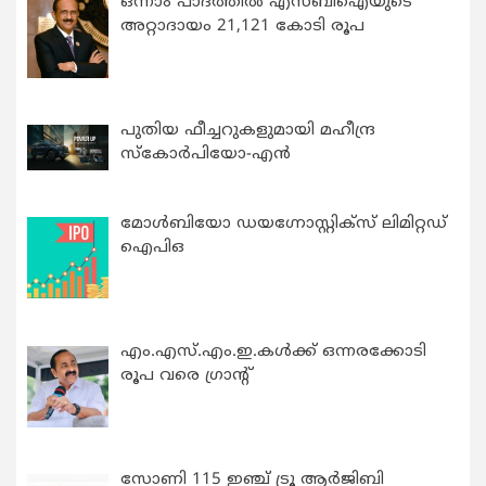
ഒന്നാം പാദത്തിൽ എസ്ബിഐയുടെ
അറ്റാദായം 21,121 കോടി രൂപ
പുതിയ ഫീച്ചറുകളുമായി മഹീന്ദ്ര
സ്കോർപിയോ-എൻ
മോൾബിയോ ഡയഗ്നോസ്റ്റിക്സ് ലിമിറ്റഡ്
ഐപിഒ
എം.എസ്.എം.ഇ.കൾക്ക് ഒന്നരക്കോടി
രൂപ വരെ ഗ്രാന്റ്
സോണി 115 ഇഞ്ച് ട്രൂ ആർജിബി