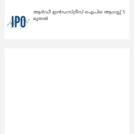
ആർഡീ ഇൻഡസ്ട്രീസ് ഐപിഒ ആഗസ്റ്റ് 5
മുതൽ