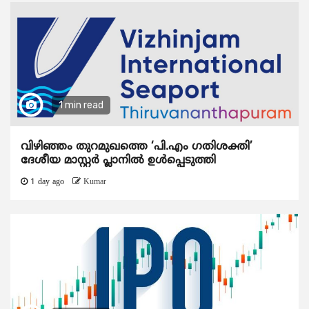
1 min read
വിഴിഞ്ഞം തുറമുഖത്തെ ‘പി.എം ഗതിശക്തി’
ദേശീയ മാസ്റ്റർ പ്ലാനിൽ ഉൾപ്പെടുത്തി
1 day ago
Kumar