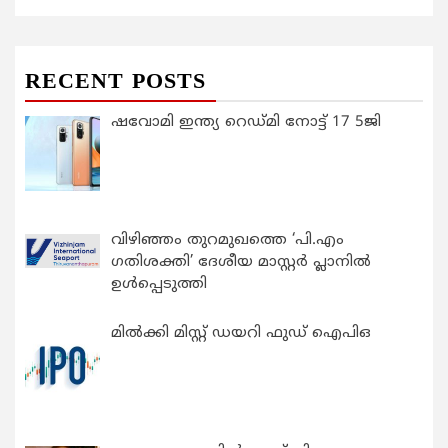
RECENT POSTS
ഷവോമി ഇന്ത്യ റെഡ്മി നോട്ട് 17 5ജി
വിഴിഞ്ഞം തുറമുഖത്തെ ‘പി.എം
ഗതിശക്തി’ ദേശീയ മാസ്റ്റർ പ്ലാനിൽ
ഉൾപ്പെടുത്തി
മിൽക്കി മിസ്റ്റ് ഡയറി ഫുഡ് ഐപിഒ