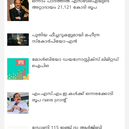
ഒന്നാം പാദത്തിൽ എസ്ബിഐയുടെ
അറ്റാദായം 21,121 കോടി രൂപ
പുതിയ ഫീച്ചറുകളുമായി മഹീന്ദ്ര
സ്കോർപിയോ-എൻ
മോൾബിയോ ഡയഗ്നോസ്റ്റിക്സ് ലിമിറ്റഡ്
ഐപിഒ
എം.എസ്.എം.ഇ.കൾക്ക് ഒന്നരക്കോടി
രൂപ വരെ ഗ്രാന്റ്
സോണി 115 ഇഞ്ച് ട്രൂ ആർജിബി