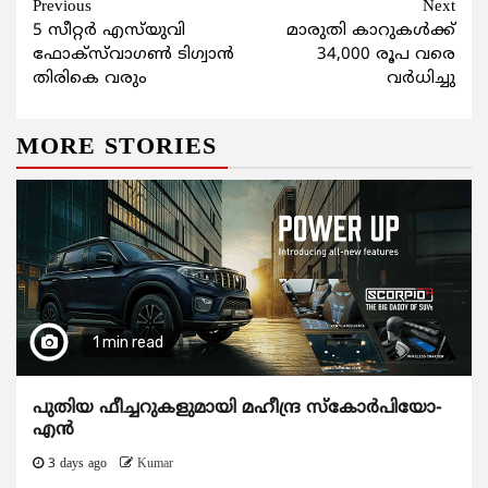
Continue
Previous
Next
5 സീറ്റര്‍ എസ്‌യുവി
മാരുതി കാറുകള്‍ക്ക്
Reading
ഫോക്‌സ്‌വാഗണ്‍ ടിഗ്വാന്‍
34,000 രൂപ വരെ
തിരികെ വരും
വര്‍ധിച്ചു
MORE STORIES
1 min read
പുതിയ ഫീച്ചറുകളുമായി മഹീന്ദ്ര സ്കോർപിയോ-
എൻ
3 days ago
Kumar