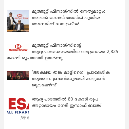
മുത്തൂറ്റ് ഫിനാൻസിൽ നേതൃമാറ്റം:
അലക്സാണ്ടർ ജോർജ് പുതിയ
മാനേജിങ് ഡയറക്ടർ
മുത്തൂറ്റ് ഫിനാൻസിന്റെ
ആദ്യപാദസംയോജിത അറ്റാദായം 2,825
കോടി രൂപയായി ഉയർന്നു
‘അക്ഷയ തങ്ക മാളിഗൈ’: പ്രാദേശിക
ആഭരണ ബ്രാന്‍ഡുമായി കല്യാണ്‍
ജുവലേഴ്‌സ്
ആദ്യപാദത്തിൽ 80 കോടി രൂപ
അറ്റാദായം നേടി ഇസാഫ് ബാങ്ക്