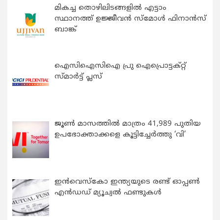
മികച്ച തൊഴിലിടങ്ങളിൽ എട്ടാം
സ്ഥാനത്ത് ഉജ്ജീവൻ സ്മോൾ ഫിനാൻസ്
ബാങ്ക്
ഐസിഐസിഐ പ്രു ഐപ്രൊട്ടക്റ്റ്
സ്മാർട്ട് പ്ലസ്
ജൂൺ മാസത്തിൽ മാത്രം 41,989 പുതിയ
ഉപഭോക്താക്കളെ കൂട്ടിച്ചേർത്തു ‘വി’
ഇന്‍വെസ്കോ ഇന്ത്യയുടെ രണ്ട് ഓപ്പണ്‍
എന്‍ഡഡ് മ്യൂച്വല്‍ ഫണ്ടുകള്‍