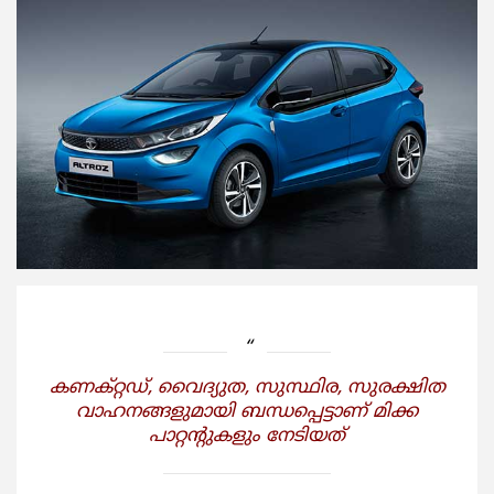
കണക്റ്റഡ്, വൈദ്യുത, സുസ്ഥിര, സുരക്ഷിത
വാഹനങ്ങളുമായി ബന്ധപ്പെട്ടാണ് മിക്ക
പാറ്റന്റുകളും നേടിയത്