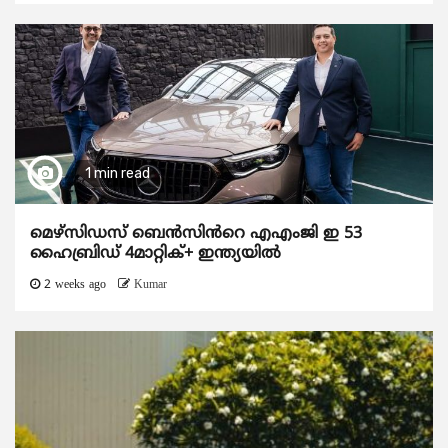
1 min read
മെഴ്‌സിഡസ് ബെൻസിൻറെ എഎംജി ഇ 53
ഹൈബ്രിഡ് 4മാറ്റിക്+ ഇന്ത്യയിൽ
2 weeks ago
Kumar