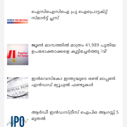
ഐസിഐസിഐ പ്രു ഐപ്രൊട്ടക്റ്റ്
സ്മാർട്ട് പ്ലസ്
ജൂൺ മാസത്തിൽ മാത്രം 41,989 പുതിയ
ഉപഭോക്താക്കളെ കൂട്ടിച്ചേർത്തു ‘വി’
ഇന്‍വെസ്കോ ഇന്ത്യയുടെ രണ്ട് ഓപ്പണ്‍
എന്‍ഡഡ് മ്യൂച്വല്‍ ഫണ്ടുകള്‍
ആർഡീ ഇൻഡസ്ട്രീസ് ഐപിഒ ആഗസ്റ്റ് 5
മുതൽ