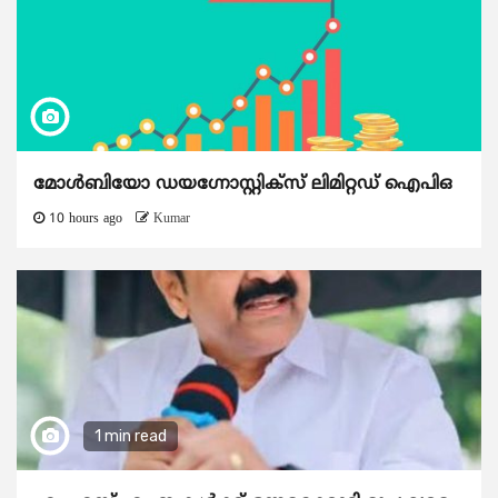
മോൾബിയോ ഡയഗ്നോസ്റ്റിക്സ് ലിമിറ്റഡ് ഐപിഒ
10 hours ago
Kumar
1 min read