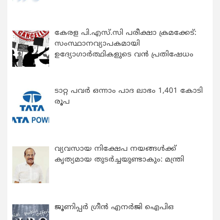
കേരള പി.എസ്.സി പരീക്ഷാ ക്രമക്കേട്:
സംസ്ഥാനവ്യാപകമായി
ഉദ്യോഗാര്‍ത്ഥികളുടെ വന്‍ പ്രതിഷേധം
ടാറ്റ പവർ ഒന്നാം പാദ ലാഭം 1,401 കോടി
രൂപ
വ്യവസായ നിക്ഷേപ നയങ്ങള്‍ക്ക്
കൃത്യമായ തുടര്‍ച്ചയുണ്ടാകും: മന്ത്രി
ജൂണിപ്പർ ഗ്രീൻ എനർജി ഐപിഒ