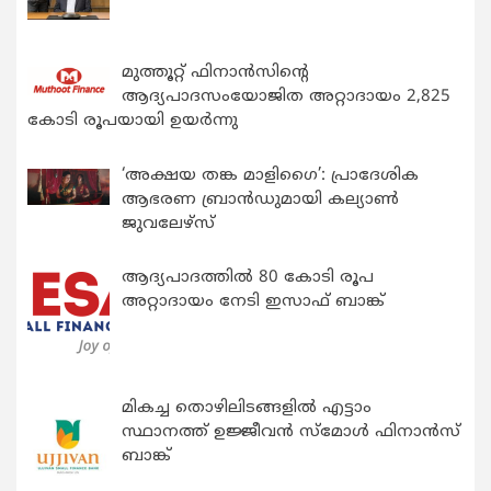
മുത്തൂറ്റ് ഫിനാൻസിന്റെ
ആദ്യപാദസംയോജിത അറ്റാദായം 2,825
കോടി രൂപയായി ഉയർന്നു
‘അക്ഷയ തങ്ക മാളിഗൈ’: പ്രാദേശിക
ആഭരണ ബ്രാന്‍ഡുമായി കല്യാണ്‍
ജുവലേഴ്‌സ്
ആദ്യപാദത്തിൽ 80 കോടി രൂപ
അറ്റാദായം നേടി ഇസാഫ് ബാങ്ക്
മികച്ച തൊഴിലിടങ്ങളിൽ എട്ടാം
സ്ഥാനത്ത് ഉജ്ജീവൻ സ്മോൾ ഫിനാൻസ്
ബാങ്ക്