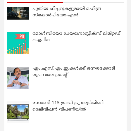
പുതിയ ഫീച്ചറുകളുമായി മഹീന്ദ്ര
സ്കോർപിയോ-എൻ
മോൾബിയോ ഡയഗ്നോസ്റ്റിക്സ് ലിമിറ്റഡ്
ഐപിഒ
എം.എസ്.എം.ഇ.കൾക്ക് ഒന്നരക്കോടി
രൂപ വരെ ഗ്രാന്റ്
സോണി 115 ഇഞ്ച് ട്രൂ ആർജിബി
ടെലിവിഷൻ വിപണിയിൽ