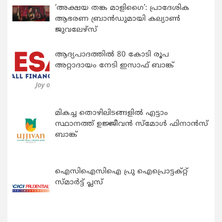
‘അക്ഷയ തങ്ക മാളിഗൈ’: പ്രാദേശിക
ആഭരണ ബ്രാന്‍ഡുമായി കല്യാണ്‍
ജുവലേഴ്‌സ്
ആദ്യപാദത്തിൽ 80 കോടി രൂപ
അറ്റാദായം നേടി ഇസാഫ് ബാങ്ക്
മികച്ച തൊഴിലിടങ്ങളിൽ എട്ടാം
സ്ഥാനത്ത് ഉജ്ജീവൻ സ്മോൾ ഫിനാൻസ്
ബാങ്ക്
ഐസിഐസിഐ പ്രു ഐപ്രൊട്ടക്റ്റ്
സ്മാർട്ട് പ്ലസ്