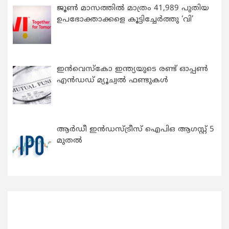
ജൂൺ മാസത്തിൽ മാത്രം 41,989 പുതിയ
ഉപഭോക്താക്കളെ കൂട്ടിച്ചേർത്തു ‘വി’
ഇന്‍വെസ്കോ ഇന്ത്യയുടെ രണ്ട് ഓപ്പണ്‍
എന്‍ഡഡ് മ്യൂച്വല്‍ ഫണ്ടുകള്‍
ആർഡീ ഇൻഡസ്ട്രീസ് ഐപിഒ ആഗസ്റ്റ് 5
മുതൽ