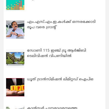
എം.എസ്.എം.ഇ.കൾക്ക് ഒന്നരക്കോടി
രൂപ വരെ ഗ്രാന്റ്
സോണി 115 ഇഞ്ച് ട്രൂ ആർജിബി
ടെലിവിഷൻ വിപണിയിൽ
ധൂത് ട്രാൻസ്മിഷൻ ലിമിറ്റഡ് ഐപിഒ
കാന്‍സര്‍ പുനരാഗമനത്തെ