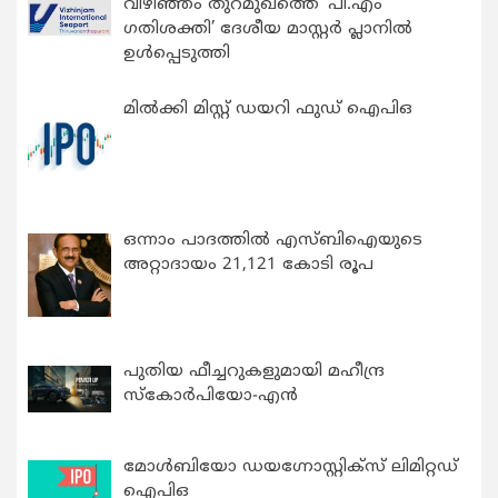
വിഴിഞ്ഞം തുറമുഖത്തെ ‘പി.എം
ഗതിശക്തി’ ദേശീയ മാസ്റ്റർ പ്ലാനിൽ
ഉൾപ്പെടുത്തി
മിൽക്കി മിസ്റ്റ് ഡയറി ഫുഡ് ഐപിഒ
ഒന്നാം പാദത്തിൽ എസ്ബിഐയുടെ
അറ്റാദായം 21,121 കോടി രൂപ
പുതിയ ഫീച്ചറുകളുമായി മഹീന്ദ്ര
സ്കോർപിയോ-എൻ
മോൾബിയോ ഡയഗ്നോസ്റ്റിക്സ് ലിമിറ്റഡ്
ഐപിഒ