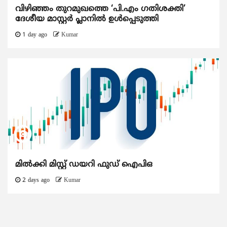
വിഴിഞ്ഞം തുറമുഖത്തെ ‘പി.എം ഗതിശക്തി’
ദേശീയ മാസ്റ്റർ പ്ലാനിൽ ഉൾപ്പെടുത്തി
1 day ago
Kumar
മിൽക്കി മിസ്റ്റ് ഡയറി ഫുഡ് ഐപിഒ
2 days ago
Kumar