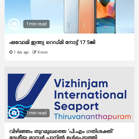
1 min read
ഷവോമി ഇന്ത്യ റെഡ്മി നോട്ട് 17 5ജി
1 day ago
Kumar
1 min read
വിഴിഞ്ഞം തുറമുഖത്തെ ‘പി.എം ഗതിശക്തി’
ദേശീയ മാസ്റ്റർ പ്ലാനിൽ ഉൾപ്പെടുത്തി