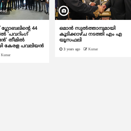
read
്ലോബലിന്‍റെ 44
ഒമാൻ സുൽത്താനുമായി
ില്‍ ‘പവറിംഗ്
കൂടിക്കാഴ്ച നടത്തി എം എ
്‍’ തീമിൽ
യൂസഫലി
യി കേരള പവലിയന്‍
3 years ago
Kumar
Kumar