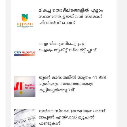
മികച്ച തൊഴിലിടങ്ങളിൽ എട്ടാം
സ്ഥാനത്ത് ഉജ്ജീവൻ സ്മോൾ
ഫിനാൻസ് ബാങ്ക്
ഐസിഐസിഐ പ്രു
ഐപ്രൊട്ടക്റ്റ് സ്മാർട്ട് പ്ലസ്
ജൂൺ മാസത്തിൽ മാത്രം 41,989
പുതിയ ഉപഭോക്താക്കളെ
കൂട്ടിച്ചേർത്തു ‘വി’
ഇന്‍വെസ്കോ ഇന്ത്യയുടെ രണ്ട്
ഓപ്പണ്‍ എന്‍ഡഡ് മ്യൂച്വല്‍
ഫണ്ടുകള്‍