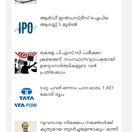
ആർഡീ ഇൻഡസ്ട്രീസ് ഐപിഒ
ആഗസ്റ്റ് 5 മുതൽ
കേരള പി.എസ്.സി പരീക്ഷാ
ക്രമക്കേട്: സംസ്ഥാനവ്യാപകമായി
ഉദ്യോഗാര്‍ത്ഥികളുടെ വന്‍
പ്രതിഷേധം
ടാറ്റ പവർ ഒന്നാം പാദ ലാഭം 1,401
കോടി രൂപ
വ്യവസായ നിക്ഷേപ നയങ്ങള്‍ക്ക്
കൃത്യമായ തുടര്‍ച്ചയുണ്ടാകും: മന്ത്രി