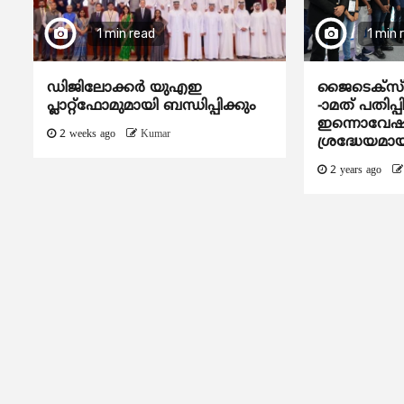
1 min read
1 min 
ഡിജിലോക്കര്‍ യുഎഇ
ജൈടെക്സ് ഗ
പ്ലാറ്റ്ഫോമുമായി ബന്ധിപ്പിക്കും
-ാമത് പതിപ്പ
ഇന്നൊവേഷന
2 weeks ago
Kumar
ശ്രദ്ധേയമാ
2 years ago