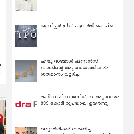
ജൂണിപ്പർ ഗ്രീൻ എനർജി ഐപിഒ
t
എയു സ്‌മോൾ ഫിനാൻസ്
3
ബാങ്കിന്റെ അറ്റാദായത്തിൽ 37
ച
ശതമാനം വളർച്ച
മഹീന്ദ്ര ഫിനാൻസിൻറെ അറ്റാദായം
899 കോടി രൂപയായി ഉയർന്നു
വിദ്യാര്‍ഥികള്‍ നിര്‍മ്മിച്ച