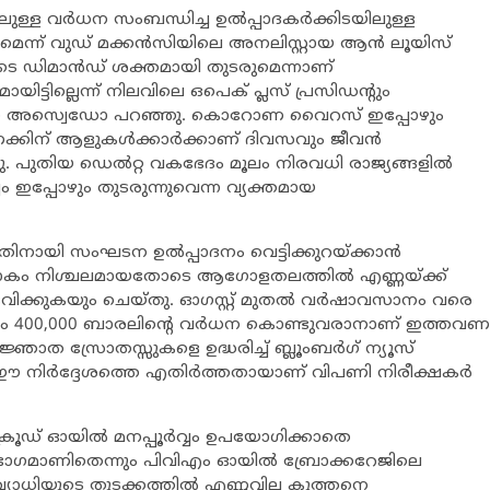
ള്ള വര്‍ധന സംബന്ധിച്ച ഉല്‍പ്പാദകര്‍ക്കിടയിലുള്ള
ന് വുഡ് മക്കന്‍സിയിലെ അനലിസ്റ്റായ ആന്‍ ലൂയിസ്
ടെ ഡിമാന്‍ഡ് ശക്തമായി തുടരുമെന്നാണ്
യിട്ടില്ലെന്ന് നിലവിലെ ഒപെക് പ്ലസ് പ്രസിഡന്റും
ിനോ അസ്വെഡോ പറഞ്ഞു. കൊറോണ വൈറസ് ഇപ്പോഴും
ന് ആളുകള്‍ക്കാര്‍ക്കാണ് ദിവസവും ജീവന്‍
ു. പുതിയ ഡെല്‍റ്റ വകഭേദം മൂലം നിരവധി രാജ്യങ്ങളില്‍
 ഇപ്പോഴും തുടരുന്നുവെന്ന വ്യക്തമായ
ിനായി സംഘടന ഉല്‍പ്പാദനം വെട്ടിക്കുറയ്ക്കാന്‍
ലം ലോകം നിശ്ചലമായതോടെ ആഗോളതലത്തില്‍ എണ്ണയ്ക്ക്
വിക്കുകയും ചെയ്തു. ഓഗസ്റ്റ് മുതല്‍ വര്‍ഷാവസാനം വരെ
ദിനം 400,000 ബാരലിന്റെ വര്‍ധന കൊണ്ടുവരാനാണ് ഇത്തവണ
അജ്ഞാത സ്രോതസ്സുകളെ ഉദ്ധരിച്ച് ബ്ലൂംബര്‍ഗ് ന്യൂസ്
എഇ ഈ നിര്‍ദ്ദേശത്തെ എതിര്‍ത്തതായാണ് വിപണി നിരീക്ഷകര്‍
രൂഡ് ഓയില്‍ മനപ്പൂര്‍വ്വം ഉപയോഗിക്കാതെ
തിന്റെ ഭാഗമാണിതെന്നും പിവിഎം ഓയില്‍ ബ്രോക്കറേജിലെ
ച്ചവ്യാധിയുടെ തുടക്കത്തില്‍ എണ്ണവില കുത്തനെ