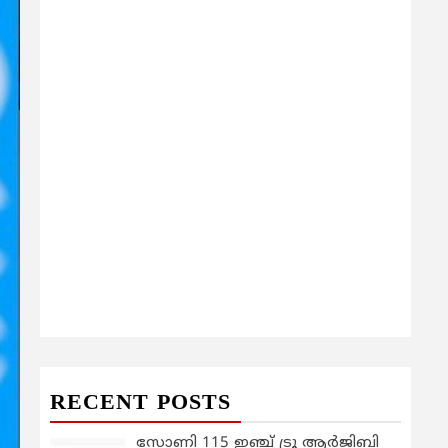
RECENT POSTS
സോണി 115 ഇഞ്ച് ട്രൂ ആർജിബി