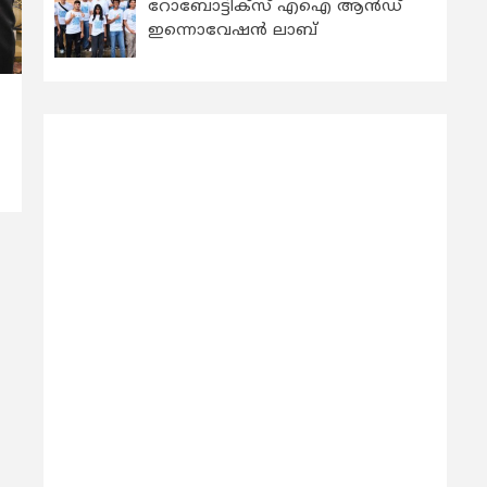
റോബോട്ടിക്സ് എഐ ആന്‍ഡ്
ഇന്നൊവേഷന്‍ ലാബ്