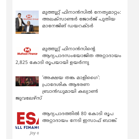
മുത്തൂറ്റ് ഫിനാൻസിൽ നേതൃമാറ്റം:
അലക്സാണ്ടർ ജോർജ് പുതിയ
മാനേജിങ് ഡയറക്ടർ
മുത്തൂറ്റ് ഫിനാൻസിന്റെ
ആദ്യപാദസംയോജിത അറ്റാദായം
2,825 കോടി രൂപയായി ഉയർന്നു
‘അക്ഷയ തങ്ക മാളിഗൈ’:
പ്രാദേശിക ആഭരണ
ബ്രാന്‍ഡുമായി കല്യാണ്‍
ജുവലേഴ്‌സ്
ആദ്യപാദത്തിൽ 80 കോടി രൂപ
അറ്റാദായം നേടി ഇസാഫ് ബാങ്ക്