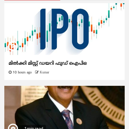
മിൽക്കി മിസ്റ്റ് ഡയറി ഫുഡ് ഐപിഒ
10 hours ago
Kumar
1 min read