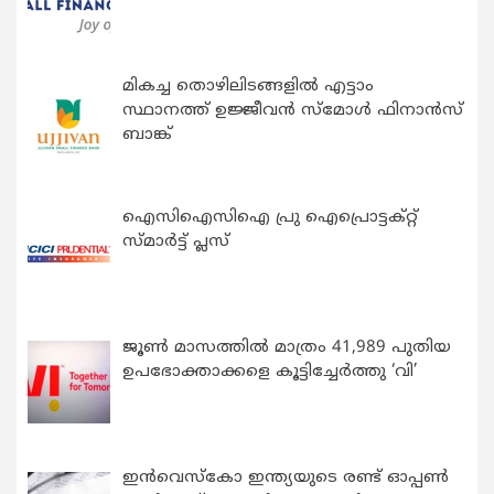
മികച്ച തൊഴിലിടങ്ങളിൽ എട്ടാം
സ്ഥാനത്ത് ഉജ്ജീവൻ സ്മോൾ ഫിനാൻസ്
ബാങ്ക്
ഐസിഐസിഐ പ്രു ഐപ്രൊട്ടക്റ്റ്
സ്മാർട്ട് പ്ലസ്
ജൂൺ മാസത്തിൽ മാത്രം 41,989 പുതിയ
ഉപഭോക്താക്കളെ കൂട്ടിച്ചേർത്തു ‘വി’
ഇന്‍വെസ്കോ ഇന്ത്യയുടെ രണ്ട് ഓപ്പണ്‍