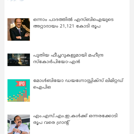
ഒന്നാം പാദത്തിൽ എസ്ബിഐയുടെ
അറ്റാദായം 21,121 കോടി രൂപ
പുതിയ ഫീച്ചറുകളുമായി മഹീന്ദ്ര
സ്കോർപിയോ-എൻ
മോൾബിയോ ഡയഗ്നോസ്റ്റിക്സ് ലിമിറ്റഡ്
ഐപിഒ
എം.എസ്.എം.ഇ.കൾക്ക് ഒന്നരക്കോടി
രൂപ വരെ ഗ്രാന്റ്