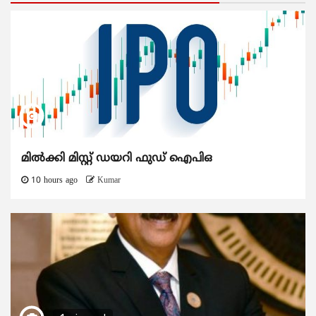
മിൽക്കി മിസ്റ്റ് ഡയറി ഫുഡ് ഐപിഒ
10 hours ago
Kumar