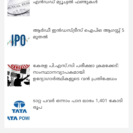
എന്‍ഡഡ് മ്യൂച്വല്‍ ഫണ്ടുകള്‍
ആർഡീ ഇൻഡസ്ട്രീസ് ഐപിഒ ആഗസ്റ്റ് 5
മുതൽ
കേരള പി.എസ്.സി പരീക്ഷാ ക്രമക്കേട്:
സംസ്ഥാനവ്യാപകമായി
ഉദ്യോഗാര്‍ത്ഥികളുടെ വന്‍ പ്രതിഷേധം
ടാറ്റ പവർ ഒന്നാം പാദ ലാഭം 1,401 കോടി
രൂപ