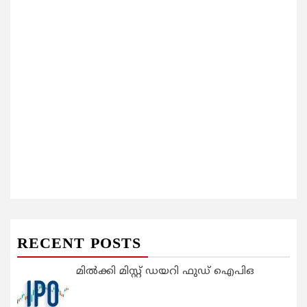
RECENT POSTS
മിൽക്കി മിസ്റ്റ് ഡയറി ഫുഡ് ഐപിഒ