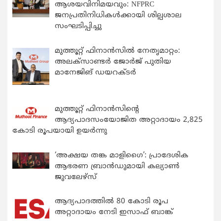
ആശയവിനിമയവും: NFPRC
ജനപ്രതിനിധികൾക്കായി ശില്പശാല
സംഘടിപ്പിച്ചു
മുത്തൂറ്റ് ഫിനാൻസിൽ നേതൃമാറ്റം:
അലക്സാണ്ടർ ജോർജ് പുതിയ
മാനേജിങ് ഡയറക്ടർ
മുത്തൂറ്റ് ഫിനാൻസിന്റെ
ആദ്യപാദസംയോജിത അറ്റാദായം 2,825
കോടി രൂപയായി ഉയർന്നു
‘അക്ഷയ തങ്ക മാളിഗൈ’: പ്രാദേശിക
ആഭരണ ബ്രാന്‍ഡുമായി കല്യാണ്‍
ജുവലേഴ്‌സ്
ആദ്യപാദത്തിൽ 80 കോടി രൂപ
അറ്റാദായം നേടി ഇസാഫ് ബാങ്ക്