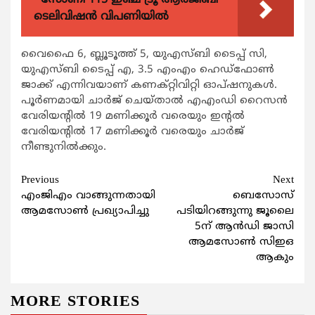
സോണി 115 ഇഞ്ച് ട്രൂ ആർജിബി
ടെലിവിഷൻ വിപണിയിൽ
വൈഫൈ 6, ബ്ലൂടൂത്ത് 5, യുഎസ്ബി ടൈപ്പ് സി,
യുഎസ്ബി ടൈപ്പ് എ, 3.5 എംഎം ഹെഡ്‌ഫോണ്‍
ജാക്ക് എന്നിവയാണ് കണക്റ്റിവിറ്റി ഓപ്ഷനുകള്‍.
പൂര്‍ണമായി ചാര്‍ജ് ചെയ്താല്‍ എഎംഡി റൈസന്‍
വേരിയന്റില്‍ 19 മണിക്കൂര്‍ വരെയും ഇന്റല്‍
വേരിയന്റില്‍ 17 മണിക്കൂര്‍ വരെയും ചാര്‍ജ്
നീണ്ടുനില്‍ക്കും.
Continue
Previous
Next
എംജിഎം വാങ്ങുന്നതായി
ബെസോസ്
Reading
ആമസോണ്‍ പ്രഖ്യാപിച്ചു
പടിയിറങ്ങുന്നു ജൂലൈ
5ന് ആന്‍ഡി ജാസി
ആമസോണ്‍ സിഇഒ
ആകും
MORE STORIES