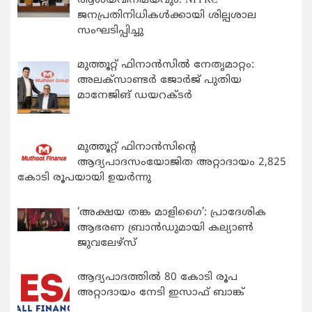
ആശയവിനിമയവും: NFPRC
ജനപ്രതിനിധികൾക്കായി ശില്പശാല
സംഘടിപ്പിച്ചു
മുത്തൂറ്റ് ഫിനാൻസിൽ നേതൃമാറ്റം:
അലക്സാണ്ടർ ജോർജ് പുതിയ
മാനേജിങ് ഡയറക്ടർ
മുത്തൂറ്റ് ഫിനാൻസിന്റെ
ആദ്യപാദസംയോജിത അറ്റാദായം 2,825
കോടി രൂപയായി ഉയർന്നു
‘അക്ഷയ തങ്ക മാളിഗൈ’: പ്രാദേശിക
ആഭരണ ബ്രാന്‍ഡുമായി കല്യാണ്‍
ജുവലേഴ്‌സ്
ആദ്യപാദത്തിൽ 80 കോടി രൂപ
അറ്റാദായം നേടി ഇസാഫ് ബാങ്ക്