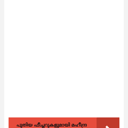
പുതിയ ഫീച്ചറുകളുമായി മഹീന്ദ്ര