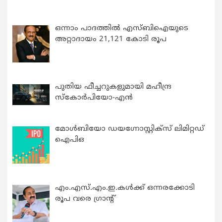
ഒന്നാം പാദത്തിൽ എസ്ബിഐയുടെ
അറ്റാദായം 21,121 കോടി രൂപ
പുതിയ ഫീച്ചറുകളുമായി മഹീന്ദ്ര
സ്കോർപിയോ-എൻ
മോൾബിയോ ഡയഗ്നോസ്റ്റിക്സ് ലിമിറ്റഡ്
ഐപിഒ
എം.എസ്.എം.ഇ.കൾക്ക് ഒന്നരക്കോടി
രൂപ വരെ ഗ്രാന്റ്