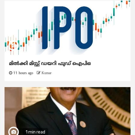
മിൽക്കി മിസ്റ്റ് ഡയറി ഫുഡ് ഐപിഒ
11 hours ago
Kumar
1 min read