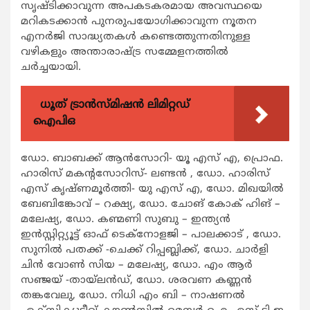
സൃഷ്ടിക്കാവുന്ന അപകടകരമായ അവസ്ഥയെ
മറികടക്കാന്‍ പുനരുപയോഗിക്കാവുന്ന നൂതന
എനര്‍ജി സാദ്ധ്യതകള്‍ കണ്ടെത്തുന്നതിനുള്ള
വഴികളും അന്താരാഷ്ട്ര സമ്മേളനത്തില്‍
ചര്‍ച്ചയായി.
ധൂത് ട്രാൻസ്മിഷൻ ലിമിറ്റഡ്
ഐപിഒ
ഡോ. ബാബക്ക് ആന്‍സോറി- യൂ എസ് എ, പ്രൊഫ.
ഹാരിസ് മകന്‍റസോറിസ്- ലണ്ടന്‍ , ഡോ. ഹാരിസ്
എസ് കൃഷ്ണമൂര്‍ത്തി- യു എസ് എ, ഡോ. മിഖയില്‍
ബേബിങ്കോവ് – റക്ഷ്യ, ഡോ. ചോങ് കോക് ഹിങ് –
മലേഷ്യ, ഡോ. കണ്മണി സുബു – ഇന്ത്യന്‍
ഇന്‍സ്റ്റിറ്റ്യൂട്ട് ഓഫ് ടെക്നോളജി – പാലക്കാട് , ഡോ.
സുനില്‍ പതക്ക് -ചെക്ക് റിപ്പബ്ലിക്ക്, ഡോ. ചാര്‍ളി
ചിന്‍ വോണ്‍ സിയ – മലേഷ്യ, ഡോ. എം ആര്‍
സഞ്ജയ് -തായ്ലന്‍ഡ്, ഡോ. ശരവണ കണ്ണന്‍
തങ്കവേലു, ഡോ. നിധി എം ബി – നാഷണല്‍