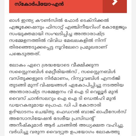
സ്കോർപിയോ-എൻ
ഓള്‍ ഇന്ത്യ കൗണ്‍സില്‍ ഫോര്‍ ടെക്നിക്കല്‍
എജൂക്കേഷനും ഫിസാറ്റ് എഞ്ചിനീയറിംഗ് കോളേജും
സംയുക്തമായി സംഘടിപ്പിച്ച അന്താരാഷ്ട്ര
സമ്മേളനത്തില്‍ വിവിധ മേഖലകളില്‍ നിന്ന്
തിരഞ്ഞെടുക്കപ്പെട്ട നൂറിലേറെ പ്രമുഖരാണ്
പങ്കെടുത്തത്.
ലോകം ഏറെ ശ്രദ്ധയോടെ വീക്ഷിക്കുന്ന
സസ്റ്റൈനബിള്‍ മെറ്റീരിയല്‍സ് , സസ്റ്റൈനബിള്‍
വസ്തുക്കളുടെ നിര്‍മാണം, റിന്യൂവബിള്‍ എനര്‍ജി
തുടങ്ങി മുന്ന് വിഷയങ്ങള്‍ ഏകോപിപ്പിച്ചു നടത്തിയ
അന്താരാഷ്ട്ര സമ്മേളനം വി ഐ ടി വെല്ലൂര്‍ മുന്‍
വൈസ് ചാന്‍സലറും ഐ ഐ ടി ഡെല്‍ഹി മുന്‍
ഡയറകരുമായ പ്രൊഫ. ഡി പി കോതാരി
ഉദ്ഘാടനം ചെയ്തു. ഫെഡറല്‍ ബാങ്ക് ഓഫീസേര്‍സ്
അസോസിയേഷന്‍ ദേശീയ പ്രസിഡന്‍റ്
അനീഷ്കുമാര്‍ ആര്‍ ചടങ്ങില്‍ അധ്യക്ഷത വഹിച്ചു.
വര്‍ധിച്ചു വരുന്ന വൈദ്യുത ഉപയോഗം ലോകത്തു