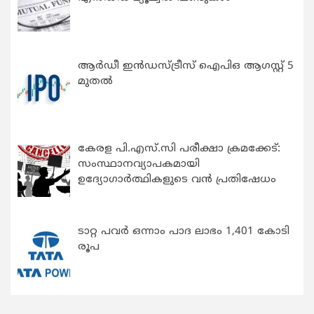
ആർഡീ ഇൻഡസ്ട്രീസ് ഐപിഒ ആഗസ്റ്റ് 5
മുതൽ
കേരള പി.എസ്.സി പരീക്ഷാ ക്രമക്കേട്:
സംസ്ഥാനവ്യാപകമായി
ഉദ്യോഗാര്‍ത്ഥികളുടെ വന്‍ പ്രതിഷേധം
ടാറ്റ പവർ ഒന്നാം പാദ ലാഭം 1,401 കോടി
രൂപ