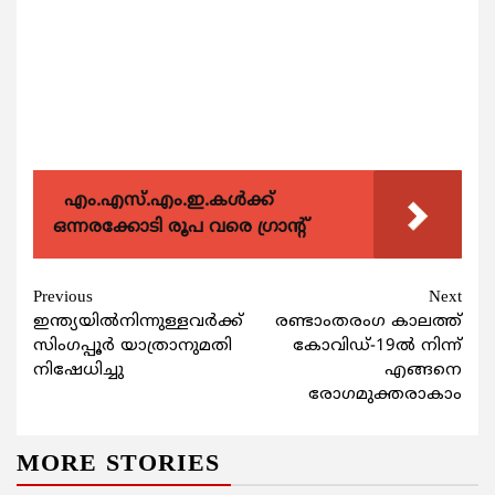
എം.എസ്.എം.ഇ.കൾക്ക്
ഒന്നരക്കോടി രൂപ വരെ ഗ്രാന്റ്
Continue
Previous
Next
ഇന്ത്യയില്‍നിന്നുള്ളവര്‍ക്ക്
രണ്ടാംതരംഗ കാലത്ത്
Reading
സിംഗപ്പൂര്‍ യാത്രാനുമതി
കോവിഡ്-19ല്‍ നിന്ന്
നിഷേധിച്ചു
എങ്ങനെ
രോഗമുക്തരാകാം
MORE STORIES