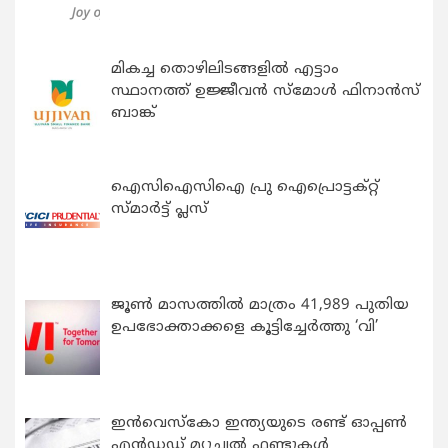
മികച്ച തൊഴിലിടങ്ങളിൽ എട്ടാം
സ്ഥാനത്ത് ഉജ്ജീവൻ സ്മോൾ ഫിനാൻസ്
ബാങ്ക്
ഐസിഐസിഐ പ്രു ഐപ്രൊട്ടക്റ്റ്
സ്മാർട്ട് പ്ലസ്
ജൂൺ മാസത്തിൽ മാത്രം 41,989 പുതിയ
ഉപഭോക്താക്കളെ കൂട്ടിച്ചേർത്തു ‘വി’
ഇന്‍വെസ്കോ ഇന്ത്യയുടെ രണ്ട് ഓപ്പണ്‍
എന്‍ഡഡ് മ്യൂച്വല്‍ ഫണ്ടുകള്‍