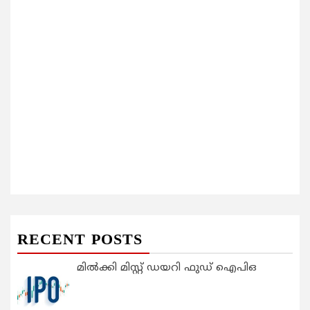
RECENT POSTS
മിൽക്കി മിസ്റ്റ് ഡയറി ഫുഡ് ഐപിഒ