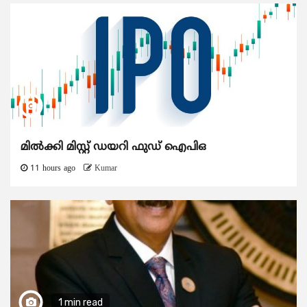
മിൽക്കി മിസ്റ്റ് ഡയറി ഫുഡ് ഐപിഒ
11 hours ago
Kumar
1 min read