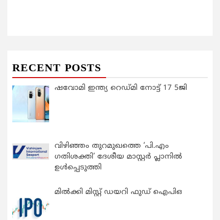
RECENT POSTS
ഷവോമി ഇന്ത്യ റെഡ്മി നോട്ട് 17 5ജി
വിഴിഞ്ഞം തുറമുഖത്തെ ‘പി.എം
ഗതിശക്തി’ ദേശീയ മാസ്റ്റർ പ്ലാനിൽ
ഉൾപ്പെടുത്തി
മിൽക്കി മിസ്റ്റ് ഡയറി ഫുഡ് ഐപിഒ