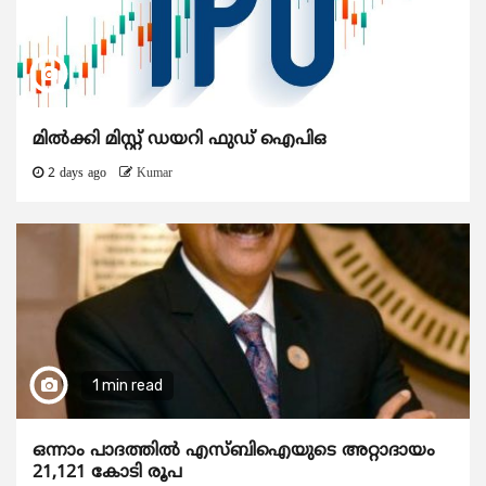
മിൽക്കി മിസ്റ്റ് ഡയറി ഫുഡ് ഐപിഒ
2 days ago
Kumar
1 min read
ഒന്നാം പാദത്തിൽ എസ്ബിഐയുടെ അറ്റാദായം
21,121 കോടി രൂപ