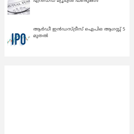
എന്‍ഡഡ് മ്യൂച്വല്‍ ഫണ്ടുകള്‍
ആർഡീ ഇൻഡസ്ട്രീസ് ഐപിഒ ആഗസ്റ്റ് 5
മുതൽ