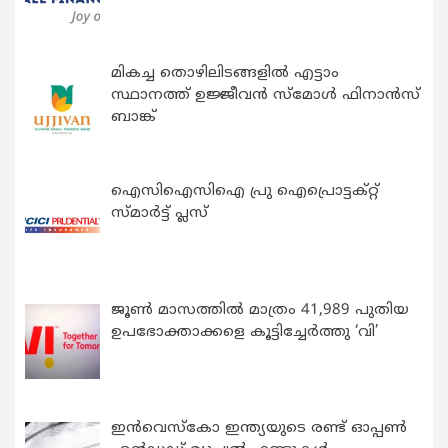
മികച്ച തൊഴിലിടങ്ങളിൽ എട്ടാം
സ്ഥാനത്ത് ഉജ്ജീവൻ സ്മോൾ ഫിനാൻസ്
ബാങ്ക്
ഐസിഐസിഐ പ്രു ഐപ്രൊട്ടക്റ്റ്
സ്മാർട്ട് പ്ലസ്
ജൂൺ മാസത്തിൽ മാത്രം 41,989 പുതിയ
ഉപഭോക്താക്കളെ കൂട്ടിച്ചേർത്തു ‘വി’
ഇന്‍വെസ്കോ ഇന്ത്യയുടെ രണ്ട് ഓപ്പണ്‍