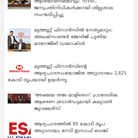
ആശയവിനിമയവും: NFPRC
ജനപ്രതിനിധികൾക്കായി ശില്പശാല
സംഘടിപ്പിച്ചു
മുത്തൂറ്റ് ഫിനാൻസിൽ നേതൃമാറ്റം:
അലക്സാണ്ടർ ജോർജ് പുതിയ
മാനേജിങ് ഡയറക്ടർ
മുത്തൂറ്റ് ഫിനാൻസിന്റെ
ആദ്യപാദസംയോജിത അറ്റാദായം 2,825
കോടി രൂപയായി ഉയർന്നു
‘അക്ഷയ തങ്ക മാളിഗൈ’: പ്രാദേശിക
ആഭരണ ബ്രാന്‍ഡുമായി കല്യാണ്‍
ജുവലേഴ്‌സ്
ആദ്യപാദത്തിൽ 80 കോടി രൂപ
അറ്റാദായം നേടി ഇസാഫ് ബാങ്ക്