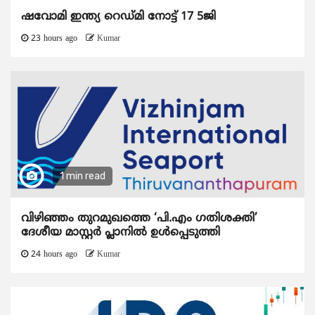
ഷവോമി ഇന്ത്യ റെഡ്മി നോട്ട് 17 5ജി
23 hours ago
Kumar
1 min read
വിഴിഞ്ഞം തുറമുഖത്തെ ‘പി.എം ഗതിശക്തി’
ദേശീയ മാസ്റ്റർ പ്ലാനിൽ ഉൾപ്പെടുത്തി
24 hours ago
Kumar