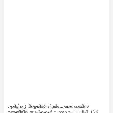
ഗൂഗിളിന്‍റെ റീട്ടെയില്‍- റിക്രിയേഷന്‍, ഓഫീസ്
മൊബിലിറ്റി സൂചികകള്‍ യഥാക്രമം 11 പിപി, 13.6