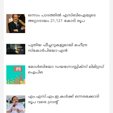
ഒന്നാം പാദത്തിൽ എസ്ബിഐയുടെ
അറ്റാദായം 21,121 കോടി രൂപ
പുതിയ ഫീച്ചറുകളുമായി മഹീന്ദ്ര
സ്കോർപിയോ-എൻ
മോൾബിയോ ഡയഗ്നോസ്റ്റിക്സ് ലിമിറ്റഡ്
ഐപിഒ
എം.എസ്.എം.ഇ.കൾക്ക് ഒന്നരക്കോടി
രൂപ വരെ ഗ്രാന്റ്