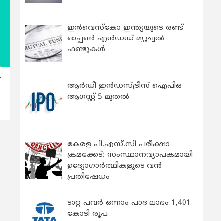
ഇന്‍വെസ്കോ ഇന്ത്യയുടെ രണ്ട്
ഓപ്പണ്‍ എന്‍ഡഡ് മ്യൂച്വല്‍
ഫണ്ടുകള്‍
്
ആർഡീ ഇൻഡസ്ട്രീസ് ഐപിഒ
ആഗസ്റ്റ് 5 മുതൽ
കേരള പി.എസ്.സി പരീക്ഷാ
ക്രമക്കേട്: സംസ്ഥാനവ്യാപകമായി
ഉദ്യോഗാര്‍ത്ഥികളുടെ വന്‍
പ്രതിഷേധം
ടാറ്റ പവർ ഒന്നാം പാദ ലാഭം 1,401
കോടി രൂപ