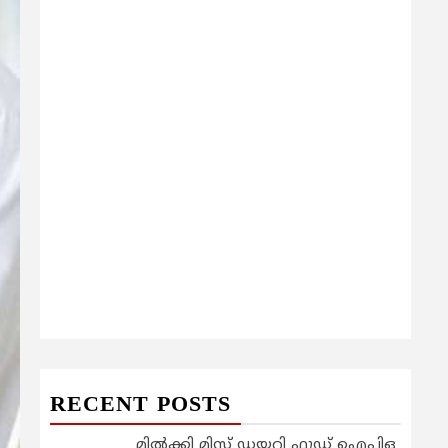
RECENT POSTS
മിൽക്കി മിസ്റ്റ് ഡയറി ഫുഡ് ഐപിഒ