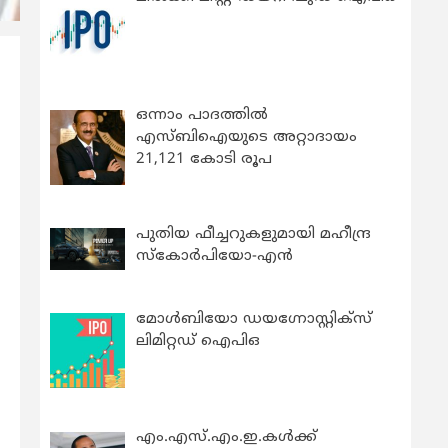
ഒന്നാം പാദത്തിൽ
എസ്ബിഐയുടെ അറ്റാദായം
21,121 കോടി രൂപ
പുതിയ ഫീച്ചറുകളുമായി മഹീന്ദ്ര
സ്കോർപിയോ-എൻ
മോൾബിയോ ഡയഗ്നോസ്റ്റിക്സ്
ലിമിറ്റഡ് ഐപിഒ
എം.എസ്.എം.ഇ.കൾക്ക്