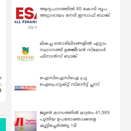
ആദ്യപാദത്തിൽ 80 കോടി രൂപ
അറ്റാദായം നേടി ഇസാഫ് ബാങ്ക്
മികച്ച തൊഴിലിടങ്ങളിൽ എട്ടാം
സ്ഥാനത്ത് ഉജ്ജീവൻ സ്മോൾ
ഫിനാൻസ് ബാങ്ക്
t
ഐസിഐസിഐ പ്രു
:
ഐപ്രൊട്ടക്റ്റ് സ്മാർട്ട് പ്ലസ്
‍
ജൂൺ മാസത്തിൽ മാത്രം 41,989
പുതിയ ഉപഭോക്താക്കളെ
കൂട്ടിച്ചേർത്തു ‘വി’