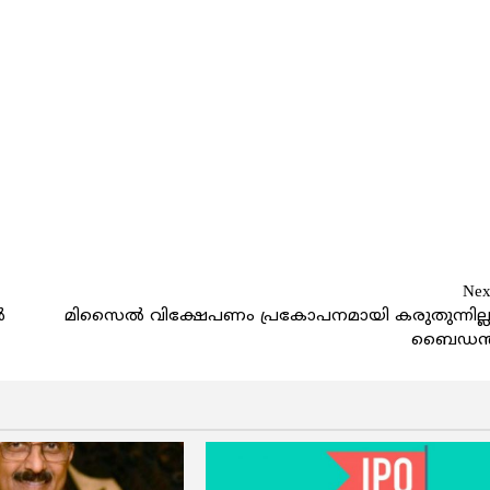
Nex
്‍
മിസൈല്‍ വിക്ഷേപണം പ്രകോപനമായി കരുതുന്നില്ല
ബൈഡന്