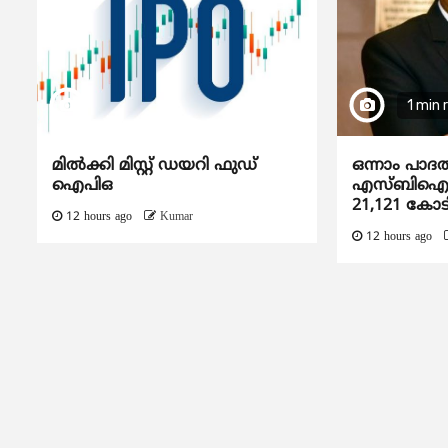
1 min 
മിൽക്കി മിസ്റ്റ് ഡയറി ഫുഡ്
ഒന്നാം പാദ
ഐപിഒ
എസ്ബിഐയു
21,121 കോട
12 hours ago
Kumar
12 hours ago