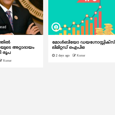
read
ത്തിൽ
മോൾബിയോ ഡയഗ്നോസ്റ്റിക്സ
ടെ അറ്റാദായം
ലിമിറ്റഡ് ഐപിഒ
ി രൂപ
2 days ago
Kumar
Kumar