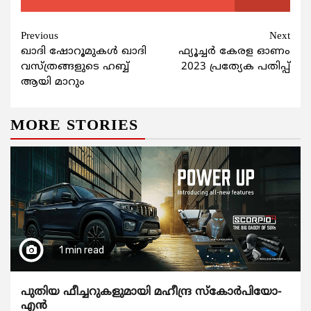
Continue
Previous
Next
ഖാദി ഷോറൂമുകൾ ഖാദി
ഫ്യൂച്ചർ കേരള ഓണം
Reading
വസ്ത്രങ്ങളുടെ ഹബ്ബ്
2023 പ്രത്യേക പതിപ്പ്
ആയി മാറും
MORE STORIES
1 min read
പുതിയ ഫീച്ചറുകളുമായി മഹീന്ദ്ര സ്കോർപിയോ-
എൻ