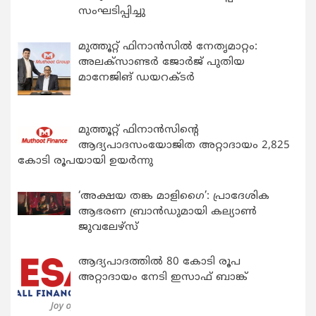
സംഘടിപ്പിച്ചു
മുത്തൂറ്റ് ഫിനാൻസിൽ നേതൃമാറ്റം:
അലക്സാണ്ടർ ജോർജ് പുതിയ
മാനേജിങ് ഡയറക്ടർ
മുത്തൂറ്റ് ഫിനാൻസിന്റെ
ആദ്യപാദസംയോജിത അറ്റാദായം 2,825
കോടി രൂപയായി ഉയർന്നു
‘അക്ഷയ തങ്ക മാളിഗൈ’: പ്രാദേശിക
ആഭരണ ബ്രാന്‍ഡുമായി കല്യാണ്‍
ജുവലേഴ്‌സ്
ആദ്യപാദത്തിൽ 80 കോടി രൂപ
അറ്റാദായം നേടി ഇസാഫ് ബാങ്ക്