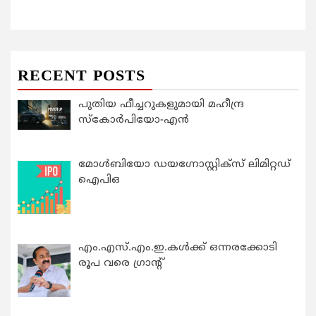
RECENT POSTS
പുതിയ ഫീച്ചറുകളുമായി മഹീന്ദ്ര
സ്കോർപിയോ-എൻ
മോൾബിയോ ഡയഗ്നോസ്റ്റിക്സ് ലിമിറ്റഡ്
ഐപിഒ
എം.എസ്.എം.ഇ.കൾക്ക് ഒന്നരക്കോടി
രൂപ വരെ ഗ്രാന്റ്