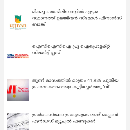
മികച്ച തൊഴിലിടങ്ങളിൽ എട്ടാം
സ്ഥാനത്ത് ഉജ്ജീവൻ സ്മോൾ ഫിനാൻസ്
ബാങ്ക്
ഐസിഐസിഐ പ്രു ഐപ്രൊട്ടക്റ്റ്
സ്മാർട്ട് പ്ലസ്
ജൂൺ മാസത്തിൽ മാത്രം 41,989 പുതിയ
ഉപഭോക്താക്കളെ കൂട്ടിച്ചേർത്തു ‘വി’
ഇന്‍വെസ്കോ ഇന്ത്യയുടെ രണ്ട് ഓപ്പണ്‍
എന്‍ഡഡ് മ്യൂച്വല്‍ ഫണ്ടുകള്‍