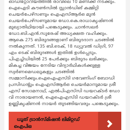
ഓഡിറ്റോറിയത്തിൽ രാവിലെ 10 മണിക്ക് നടക്കും.
ഐഐടി കൗൺസിൽ സ്റ്റാൻഡിങ് കമ്മിറ്റി
ചെയർപേഴ്സണും ഐഎസ്ആർഒ മുൻ
ചെയർപേഴ്സണുമായ ഡോ.കെ.രാധാകൃഷ്ണൻ
മുഖ്യാതിഥിയായി പങ്കെടുക്കും. ചാൻസലർ
ഡോ.ബി.എൻ.സുരേഷ് അധ്യക്ഷത വഹിക്കും.
ആകെ 275 ബിരുദങ്ങളാണ് ബിരുദദാന ചടങ്ങിൽ
നൽകുന്നത്. 135 ബി.ടെക്, 18 ഡ്യുവൽ ഡിഗ്രി, 97
എം ടെക് ബിരുദങ്ങൾ ഇതിൽ ഉൾപ്പെടും.
പിഎച്ച്ഡിയിൽ 25 പേർക്കും ബിരുദം ലഭിക്കും.
മികച്ച വിജയം നേടിയ വിദ്യാർഥികൾക്കുള്ള
സ്വർണമെഡലുകളും ചടങ്ങിൽ
സമ്മാനിക്കും.ഐഐഎസ്‌ടി ഗവേണിംഗ് ബോഡി
പ്രസിഡന്റും ഐഎസ്ആർഒ ചെയർമാനുമായ ശ്രീ
എസ് സോമനാഥ്, എൽപിഎസ്‌സി ഡയറക്ടർ ഡോ
വി നാരായണൻ, ഐഐഎസ്‌ടി ഡയറക്ടർ ശ്രീ
ഉണ്ണികൃഷ്ണൻ നായർ തുടങ്ങിയവരും പങ്കെടുക്കും.
ധൂത് ട്രാൻസ്മിഷൻ ലിമിറ്റഡ്
ഐപിഒ