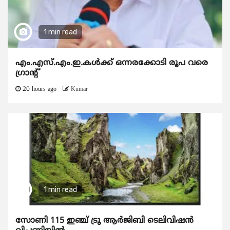
1 min read
എം.എസ്.എം.ഇ.കൾക്ക് ഒന്നരക്കോടി രൂപ വരെ
ഗ്രാന്റ്
20 hours ago
Kumar
1 min read
സോണി 115 ഇഞ്ച് ട്രൂ ആർജിബി ടെലിവിഷൻ