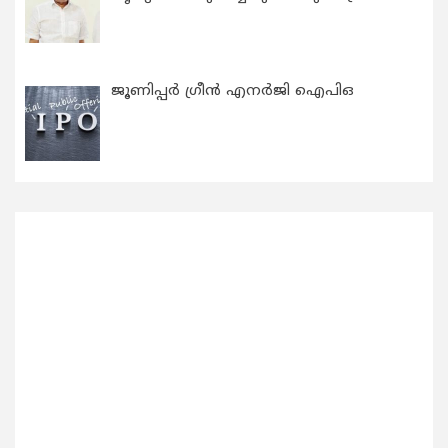
ജൂണിപ്പർ ഗ്രീൻ എനർജി ഐപിഒ