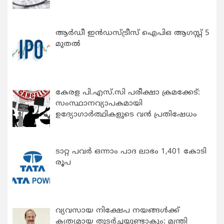
ആർഡീ ഇൻഡസ്ട്രീസ് ഐപിഒ ആഗസ്റ്റ് 5
മുതൽ
കേരള പി.എസ്.സി പരീക്ഷാ ക്രമക്കേട്:
സംസ്ഥാനവ്യാപകമായി
ഉദ്യോഗാര്‍ത്ഥികളുടെ വന്‍ പ്രതിഷേധം
ടാറ്റ പവർ ഒന്നാം പാദ ലാഭം 1,401 കോടി
രൂപ
വ്യവസായ നിക്ഷേപ നയങ്ങള്‍ക്ക്
കൃത്യമായ തുടര്‍ച്ചയുണ്ടാകും: മന്ത്രി