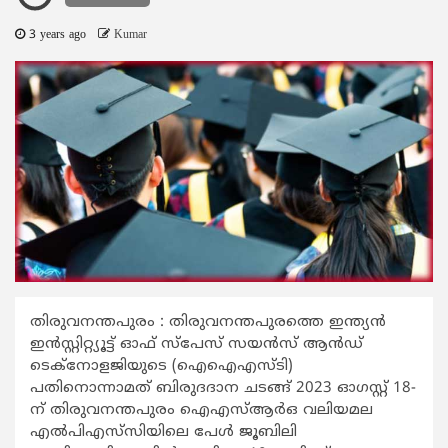
3 years ago
Kumar
തിരുവനന്തപുരം : തിരുവനന്തപുരത്തെ ഇന്ത്യൻ
ഇൻസ്റ്റിറ്റ്യൂട്ട് ഓഫ് സ്‌പേസ് സയൻസ് ആൻഡ്
ടെക്‌നോളജിയുടെ (ഐഐഎസ്‌ടി)
പതിനൊന്നാമത് ബിരുദദാന ചടങ്ങ് 2023 ഓഗസ്റ്റ് 18-
ന് തിരുവനന്തപുരം ഐഎസ്ആർഒ വലിയമല
എൽപിഎസ്‌സിയിലെ പേൾ ജൂബിലി