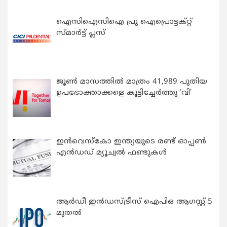
ഐസിഐസിഐ പ്രു ഐപ്രൊട്ടക്റ്റ്
സ്മാർട്ട് പ്ലസ്
ജൂൺ മാസത്തിൽ മാത്രം 41,989 പുതിയ
ഉപഭോക്താക്കളെ കൂട്ടിച്ചേർത്തു ‘വി’
ഇന്‍വെസ്കോ ഇന്ത്യയുടെ രണ്ട് ഓപ്പണ്‍
എന്‍ഡഡ് മ്യൂച്വല്‍ ഫണ്ടുകള്‍
ആർഡീ ഇൻഡസ്ട്രീസ് ഐപിഒ ആഗസ്റ്റ് 5
മുതൽ