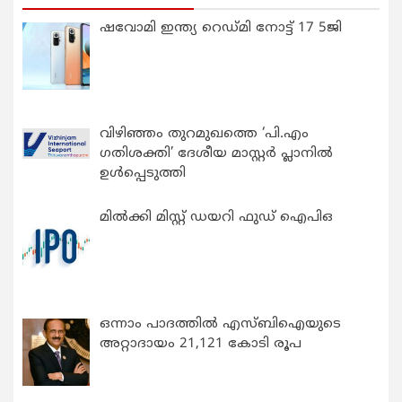
ഷവോമി ഇന്ത്യ റെഡ്മി നോട്ട് 17 5ജി
വിഴിഞ്ഞം തുറമുഖത്തെ ‘പി.എം
ഗതിശക്തി’ ദേശീയ മാസ്റ്റർ പ്ലാനിൽ
ഉൾപ്പെടുത്തി
മിൽക്കി മിസ്റ്റ് ഡയറി ഫുഡ് ഐപിഒ
ഒന്നാം പാദത്തിൽ എസ്ബിഐയുടെ
അറ്റാദായം 21,121 കോടി രൂപ