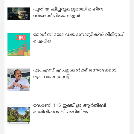
പുതിയ ഫീച്ചറുകളുമായി മഹീന്ദ്ര
സ്കോർപിയോ-എൻ
മോൾബിയോ ഡയഗ്നോസ്റ്റിക്സ് ലിമിറ്റഡ്
ഐപിഒ
എം.എസ്.എം.ഇ.കൾക്ക് ഒന്നരക്കോടി
രൂപ വരെ ഗ്രാന്റ്
സോണി 115 ഇഞ്ച് ട്രൂ ആർജിബി
ടെലിവിഷൻ വിപണിയിൽ