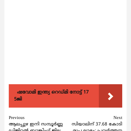
ഷവോമി ഇന്ത്യ റെഡ്മി നോട്ട് 17
5ജി
Continue
Previous
Next
ആലപ്പുഴ ഇനി സമ്പൂര്‍ണ്ണ
സിയാലിന് 37.68 കോടി
Reading
ഡിജിറ്റല്‍ ബാങ്കിംഗ് ജില്ല
രൂപ ലാഭം; പ്രവർത്തന