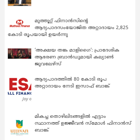
മുത്തൂറ്റ് ഫിനാൻസിന്റെ
ആദ്യപാദസംയോജിത അറ്റാദായം 2,825
കോടി രൂപയായി ഉയർന്നു
‘അക്ഷയ തങ്ക മാളിഗൈ’: പ്രാദേശിക
ആഭരണ ബ്രാന്‍ഡുമായി കല്യാണ്‍
ജുവലേഴ്‌സ്
ആദ്യപാദത്തിൽ 80 കോടി രൂപ
അറ്റാദായം നേടി ഇസാഫ് ബാങ്ക്
മികച്ച തൊഴിലിടങ്ങളിൽ എട്ടാം
സ്ഥാനത്ത് ഉജ്ജീവൻ സ്മോൾ ഫിനാൻസ്
ബാങ്ക്