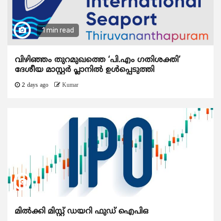
1 min read
വിഴിഞ്ഞം തുറമുഖത്തെ ‘പി.എം ഗതിശക്തി’
ദേശീയ മാസ്റ്റർ പ്ലാനിൽ ഉൾപ്പെടുത്തി
2 days ago
Kumar
മിൽക്കി മിസ്റ്റ് ഡയറി ഫുഡ് ഐപിഒ