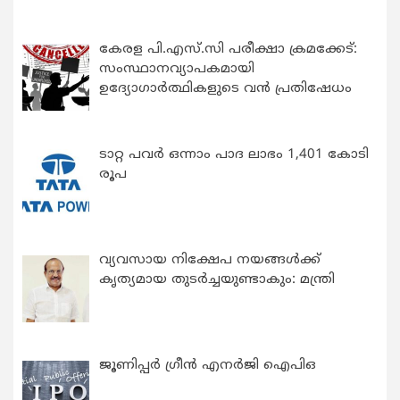
കേരള പി.എസ്.സി പരീക്ഷാ ക്രമക്കേട്:
സംസ്ഥാനവ്യാപകമായി
ഉദ്യോഗാര്‍ത്ഥികളുടെ വന്‍ പ്രതിഷേധം
ടാറ്റ പവർ ഒന്നാം പാദ ലാഭം 1,401 കോടി
രൂപ
വ്യവസായ നിക്ഷേപ നയങ്ങള്‍ക്ക്
കൃത്യമായ തുടര്‍ച്ചയുണ്ടാകും: മന്ത്രി
ജൂണിപ്പർ ഗ്രീൻ എനർജി ഐപിഒ