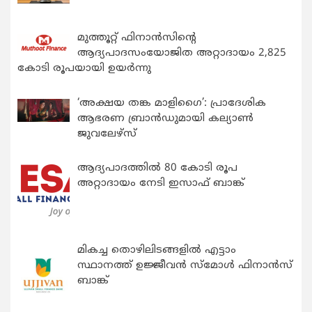
മുത്തൂറ്റ് ഫിനാൻസിന്റെ
ആദ്യപാദസംയോജിത അറ്റാദായം 2,825
കോടി രൂപയായി ഉയർന്നു
‘അക്ഷയ തങ്ക മാളിഗൈ’: പ്രാദേശിക
ആഭരണ ബ്രാന്‍ഡുമായി കല്യാണ്‍
ജുവലേഴ്‌സ്
ആദ്യപാദത്തിൽ 80 കോടി രൂപ
അറ്റാദായം നേടി ഇസാഫ് ബാങ്ക്
മികച്ച തൊഴിലിടങ്ങളിൽ എട്ടാം
സ്ഥാനത്ത് ഉജ്ജീവൻ സ്മോൾ ഫിനാൻസ്
ബാങ്ക്