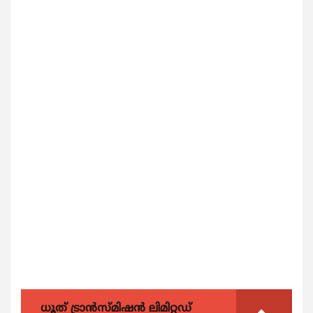
ധൂത് ട്രാൻസ്മിഷൻ ലിമിറ്റഡ്