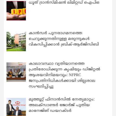
ധൂത് ട്രാൻസ്മിഷൻ ലിമിറ്റഡ് ഐപിഒ
കാന്‍സര്‍ പുനരാഗമനത്തെ
ചെറുക്കുന്നതിനുള്ള മരുന്നുകള്‍
വികസിപ്പിക്കാന്‍ ബ്രിക്-ആര്‍ജിസിബി
കാലാവസ്ഥാ വ്യതിയാനത്തെ
പ്രതിരോധിക്കുന്ന കൃഷിയും ഡിജിറ്റൽ
ആശയവിനിമയവും: NFPRC
ജനപ്രതിനിധികൾക്കായി ശില്പശാല
സംഘടിപ്പിച്ചു
മുത്തൂറ്റ് ഫിനാൻസിൽ നേതൃമാറ്റം:
അലക്സാണ്ടർ ജോർജ് പുതിയ
മാനേജിങ് ഡയറക്ടർ