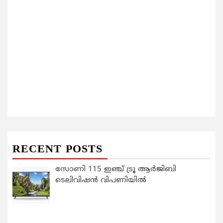
RECENT POSTS
സോണി 115 ഇഞ്ച് ട്രൂ ആർജിബി
ടെലിവിഷൻ വിപണിയിൽ