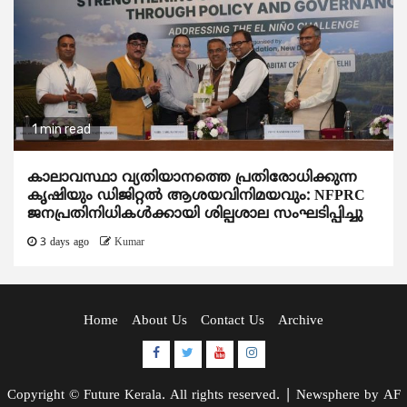
1 min read
കാലാവസ്ഥാ വ്യതിയാനത്തെ പ്രതിരോധിക്കുന്ന
കൃഷിയും ഡിജിറ്റൽ ആശയവിനിമയവും: NFPRC
ജനപ്രതിനിധികൾക്കായി ശില്പശാല സംഘടിപ്പിച്ചു
3 days ago
Kumar
Home
About Us
Contact Us
Archive
Facebook
Twitter
Youtube
Instagram
Copyright © Future Kerala. All rights reserved.
|
Newsphere
by AF