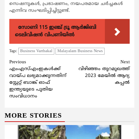
സെഷനുകള്‍, പ്രഭാഷണം, നയപരമായ ചര്‍ച്ചകള്‍
എന്നിവ സംഘടിപ്പിച്ചിട്ടുണ്ട്.
സോണി 115 ഇഞ്ച് ട്രൂ ആർജിബി
ടെലിവിഷൻ വിപണിയിൽ
Business Varthakal
Malayalam Business News
Tags:
Continue
Previous
Next
എംഎസ്എംഇകള്‍ക്ക്
വിഴിഞ്ഞം തുറമുഖത്ത്
Reading
വായ്പ ലഭ്യമാക്കുന്നതിന്
2023 മേയിൽ ആദ്യ
സ്റ്റേറ്റ് ബാങ്ക് ഓഫ്
കപ്പൽ
ഇന്ത്യയുടെ പുതിയ
സംവിധാനം
MORE STORIES