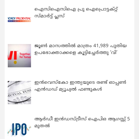
ഐസിഐസിഐ പ്രു ഐപ്രൊട്ടക്റ്റ്
സ്മാർട്ട് പ്ലസ്
ജൂൺ മാസത്തിൽ മാത്രം 41,989 പുതിയ
ഉപഭോക്താക്കളെ കൂട്ടിച്ചേർത്തു ‘വി’
ഇന്‍വെസ്കോ ഇന്ത്യയുടെ രണ്ട് ഓപ്പണ്‍
എന്‍ഡഡ് മ്യൂച്വല്‍ ഫണ്ടുകള്‍
ആർഡീ ഇൻഡസ്ട്രീസ് ഐപിഒ ആഗസ്റ്റ് 5
മുതൽ