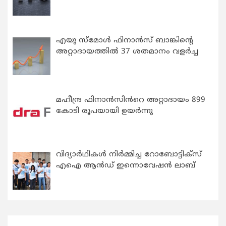
എയു സ്‌മോൾ ഫിനാൻസ് ബാങ്കിന്റെ
അറ്റാദായത്തിൽ 37 ശതമാനം വളർച്ച
മഹീന്ദ്ര ഫിനാൻസിൻറെ അറ്റാദായം 899
കോടി രൂപയായി ഉയർന്നു
വിദ്യാര്‍ഥികള്‍ നിര്‍മ്മിച്ച റോബോട്ടിക്സ്
എഐ ആന്‍ഡ് ഇന്നൊവേഷന്‍ ലാബ്