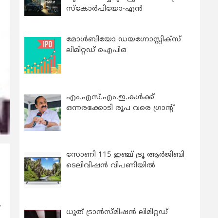
സ്കോർപിയോ-എൻ
മോൾബിയോ ഡയഗ്നോസ്റ്റിക്സ്
ലിമിറ്റഡ് ഐപിഒ
എം.എസ്.എം.ഇ.കൾക്ക്
ഒന്നരക്കോടി രൂപ വരെ ഗ്രാന്റ്
സോണി 115 ഇഞ്ച് ട്രൂ ആർജിബി
ടെലിവിഷൻ വിപണിയിൽ
ധൂത് ട്രാൻസ്മിഷൻ ലിമിറ്റഡ്