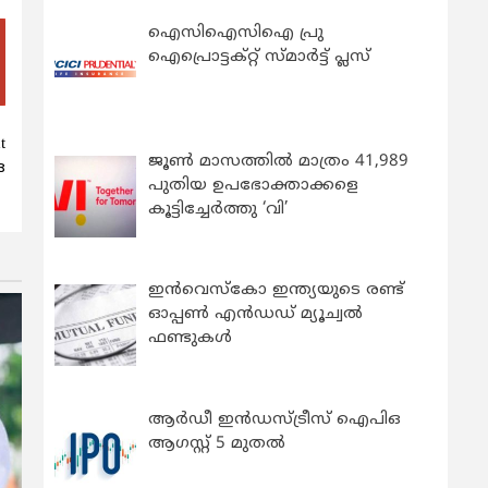
ഐസിഐസിഐ പ്രു
ഐപ്രൊട്ടക്റ്റ് സ്മാർട്ട് പ്ലസ്
t
ജൂൺ മാസത്തിൽ മാത്രം 41,989
ഒ
പുതിയ ഉപഭോക്താക്കളെ
കൂട്ടിച്ചേർത്തു ‘വി’
ഇന്‍വെസ്കോ ഇന്ത്യയുടെ രണ്ട്
ഓപ്പണ്‍ എന്‍ഡഡ് മ്യൂച്വല്‍
ഫണ്ടുകള്‍
ആർഡീ ഇൻഡസ്ട്രീസ് ഐപിഒ
ആഗസ്റ്റ് 5 മുതൽ