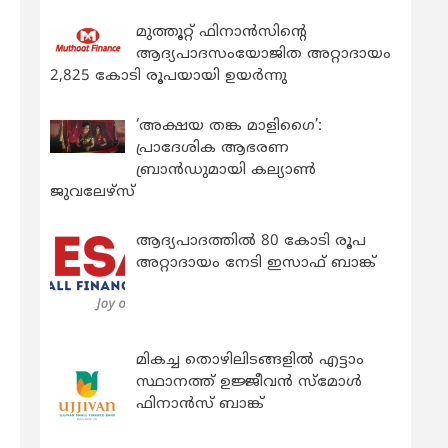
മുത്തൂറ്റ് ഫിനാൻസിന്റെ
ആദ്യപാദസംയോജിത അറ്റാദായം
2,825 കോടി രൂപയായി ഉയർന്നു
‘അക്ഷയ തങ്ക മാളിഗൈ’:
പ്രാദേശിക ആഭരണ
ബ്രാന്‍ഡുമായി കല്യാണ്‍
ജുവലേഴ്‌സ്
ആദ്യപാദത്തിൽ 80 കോടി രൂപ
അറ്റാദായം നേടി ഇസാഫ് ബാങ്ക്
മികച്ച തൊഴിലിടങ്ങളിൽ എട്ടാം
സ്ഥാനത്ത് ഉജ്ജീവൻ സ്മോൾ
ഫിനാൻസ് ബാങ്ക്