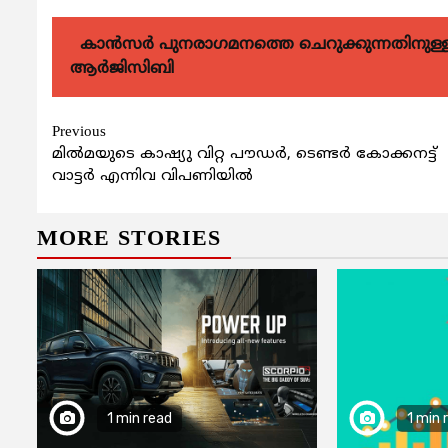
കാന്‍സര്‍ പുനരാഗമനത്തെ ചെറുക്കുന്നതിനുള്ള മര
ആര്‍ജിസിബി
Continue
Previous
മില്‍മയുടെ കാഷ്യു വിറ്റ പൗഡര്‍, ടെണ്ടര്‍ കോക്കനട്ട്
Reading
വാട്ടര്‍ എന്നിവ വിപണിയിൽ
MORE STORIES
1 min read
1 min 