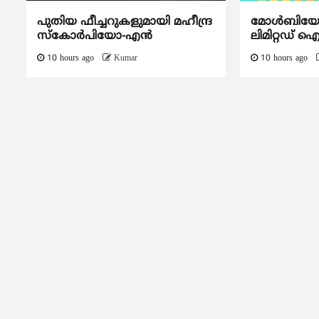
പുതിയ ഫീച്ചറുകളുമായി മഹീന്ദ്ര
മോൾബിയോ ഡ
സ്കോർപിയോ-എൻ
ലിമിറ്റഡ് 
10 hours ago
Kumar
10 hours ago