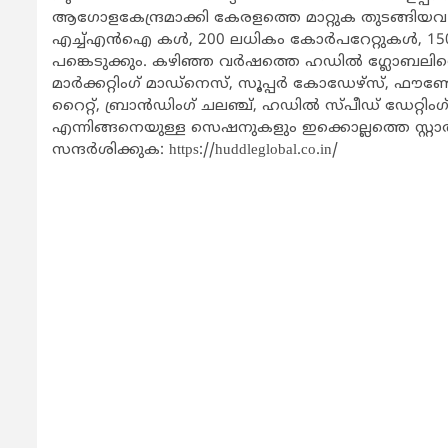
ആഗോളകേന്ദ്രമാക്കി കേരളത്തെ മാറ്റുക തുടങ്ങിയവ 
എച്ച്എന്‍ഐ കള്‍, 200 ലധികം കോര്‍പറേറ്റുകള്‍, 1
പങ്കെടുക്കും. കഴിഞ്ഞ വര്‍ഷത്തെ ഹഡില്‍ ഗ്ലോബലിന
മാര്‍ക്കറ്റിംഗ് മാഡ്നെസ്, സൂപ്പര്‍ കോഡേഴ്സ്, ഫൗണ്ടേഴ്സ് മ
റൈറ്റ്, ബ്രാന്‍ഡിംഗ് ചലഞ്ച്, ഹഡില്‍ സ്പീഡ് ഡേറ്റിം
എന്നിങ്ങനെയുള്ള സെഷനുകളും ഇക്കൊല്ലത്തെ സ്റ്റാര്‍ട്
സന്ദര്‍ശിക്കുക: https://huddleglobal.co.in/