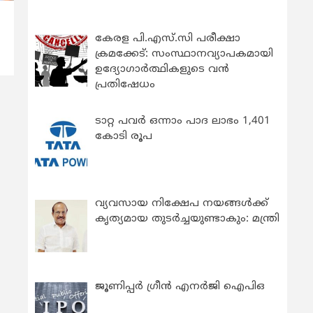
കേരള പി.എസ്.സി പരീക്ഷാ
ക്രമക്കേട്: സംസ്ഥാനവ്യാപകമായി
ഉദ്യോഗാര്‍ത്ഥികളുടെ വന്‍
പ്രതിഷേധം
ടാറ്റ പവർ ഒന്നാം പാദ ലാഭം 1,401
കോടി രൂപ
വ്യവസായ നിക്ഷേപ നയങ്ങള്‍ക്ക്
കൃത്യമായ തുടര്‍ച്ചയുണ്ടാകും: മന്ത്രി
ജൂണിപ്പർ ഗ്രീൻ എനർജി ഐപിഒ