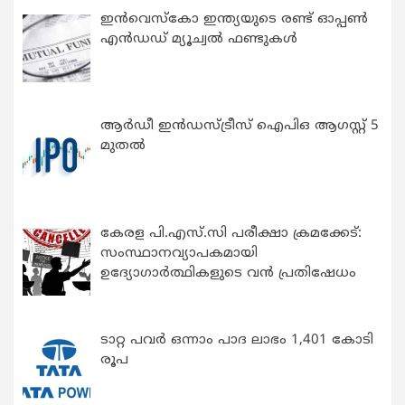
ഇന്‍വെസ്കോ ഇന്ത്യയുടെ രണ്ട് ഓപ്പണ്‍
എന്‍ഡഡ് മ്യൂച്വല്‍ ഫണ്ടുകള്‍
ആർഡീ ഇൻഡസ്ട്രീസ് ഐപിഒ ആഗസ്റ്റ് 5
മുതൽ
കേരള പി.എസ്.സി പരീക്ഷാ ക്രമക്കേട്:
സംസ്ഥാനവ്യാപകമായി
ഉദ്യോഗാര്‍ത്ഥികളുടെ വന്‍ പ്രതിഷേധം
ടാറ്റ പവർ ഒന്നാം പാദ ലാഭം 1,401 കോടി
രൂപ