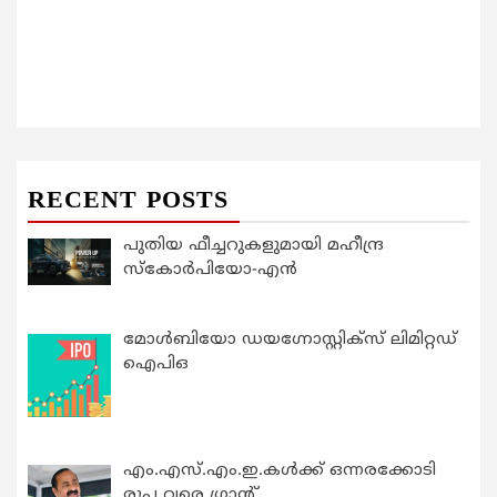
RECENT POSTS
പുതിയ ഫീച്ചറുകളുമായി മഹീന്ദ്ര
സ്കോർപിയോ-എൻ
മോൾബിയോ ഡയഗ്നോസ്റ്റിക്സ് ലിമിറ്റഡ്
ഐപിഒ
എം.എസ്.എം.ഇ.കൾക്ക് ഒന്നരക്കോടി
രൂപ വരെ ഗ്രാന്റ്