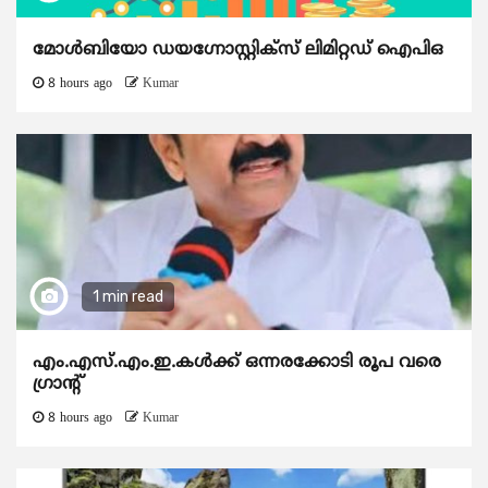
മോൾബിയോ ഡയഗ്നോസ്റ്റിക്സ് ലിമിറ്റഡ് ഐപിഒ
8 hours ago
Kumar
1 min read
എം.എസ്.എം.ഇ.കൾക്ക് ഒന്നരക്കോടി രൂപ വരെ
ഗ്രാന്റ്
8 hours ago
Kumar