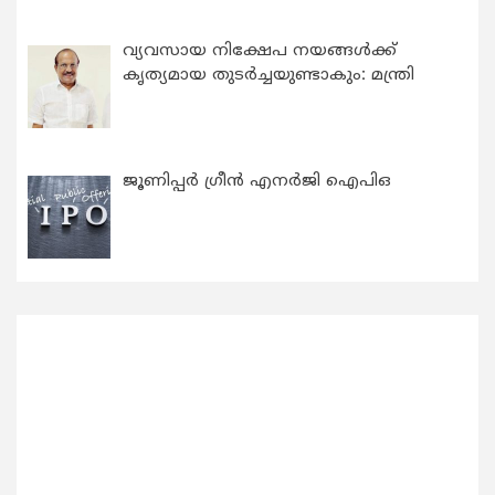
വ്യവസായ നിക്ഷേപ നയങ്ങള്‍ക്ക്
കൃത്യമായ തുടര്‍ച്ചയുണ്ടാകും: മന്ത്രി
ജൂണിപ്പർ ഗ്രീൻ എനർജി ഐപിഒ