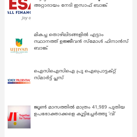
അറ്റാദായം നേടി ഇസാഫ് ബാങ്ക്
മികച്ച തൊഴിലിടങ്ങളിൽ എട്ടാം
സ്ഥാനത്ത് ഉജ്ജീവൻ സ്മോൾ ഫിനാൻസ്
ബാങ്ക്
ഐസിഐസിഐ പ്രു ഐപ്രൊട്ടക്റ്റ്
സ്മാർട്ട് പ്ലസ്
ജൂൺ മാസത്തിൽ മാത്രം 41,989 പുതിയ
ഉപഭോക്താക്കളെ കൂട്ടിച്ചേർത്തു ‘വി’