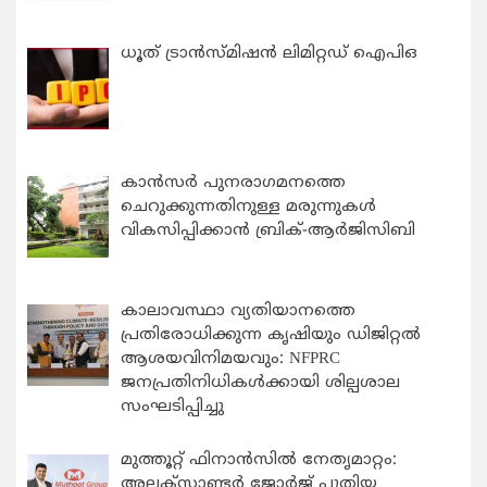
ധൂത് ട്രാൻസ്മിഷൻ ലിമിറ്റഡ് ഐപിഒ
കാന്‍സര്‍ പുനരാഗമനത്തെ
ചെറുക്കുന്നതിനുള്ള മരുന്നുകള്‍
വികസിപ്പിക്കാന്‍ ബ്രിക്-ആര്‍ജിസിബി
കാലാവസ്ഥാ വ്യതിയാനത്തെ
പ്രതിരോധിക്കുന്ന കൃഷിയും ഡിജിറ്റൽ
ആശയവിനിമയവും: NFPRC
ജനപ്രതിനിധികൾക്കായി ശില്പശാല
സംഘടിപ്പിച്ചു
മുത്തൂറ്റ് ഫിനാൻസിൽ നേതൃമാറ്റം:
അലക്സാണ്ടർ ജോർജ് പുതിയ