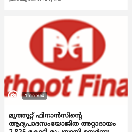
1 min read
മുത്തൂറ്റ് ഫിനാൻസിന്റെ
ആദ്യപാദസംയോജിത അറ്റാദായം