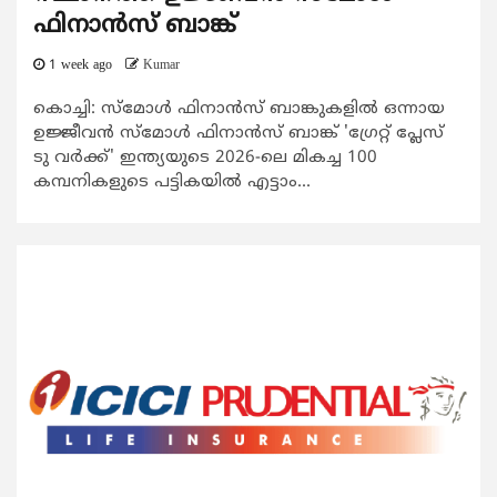
ഫിനാൻസ് ബാങ്ക്
1 week ago
Kumar
കൊച്ചി: സ്മോൾ ഫിനാൻസ് ബാങ്കുകളിൽ ഒന്നായ
ഉജ്ജീവൻ സ്മോൾ ഫിനാൻസ് ബാങ്ക് 'ഗ്രേറ്റ് പ്ലേസ്
ടു വർക്ക്' ഇന്ത്യയുടെ 2026-ലെ മികച്ച 100
കമ്പനികളുടെ പട്ടികയിൽ എട്ടാം...