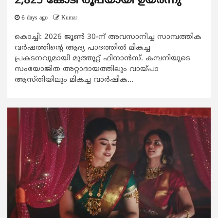
2,825 കോടി രൂപയായി ഉയർന്നു
6 days ago
Kumar
കൊച്ചി: 2026 ജൂൺ 30-ന് അവസാനിച്ച സാമ്പത്തിക
വർഷത്തിന്റെ ആദ്യ പാദത്തിൽ മികച്ച
പ്രകടനവുമായി മുത്തൂറ്റ് ഫിനാൻസ്. കമ്പനിയുടെ
സംയോജിത അറ്റാദായത്തിലും വായ്പാ
ആസ്തിയിലും മികച്ച വാർഷിക...