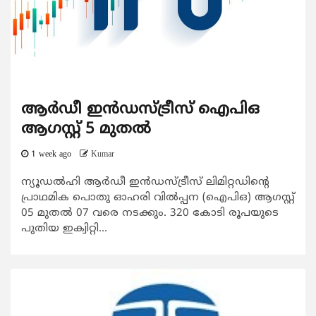
ആർഡീ ഇൻഡസ്ട്രീസ് ഐപിഒ
ആഗസ്റ്റ് 5 മുതൽ
1 week ago
Kumar
ന്യൂഡൽഹി ആർഡീ ഇൻഡസ്ട്രീസ് ലിമിറ്റഡിന്റെ
പ്രാഥമിക പൊതു ഓഹരി വിൽപ്പന (ഐപിഒ) ആഗസ്റ്റ്
05 മുതൽ 07 വരെ നടക്കും. 320 കോടി രൂപയുടെ
പുതിയ ഇക്വിറ്റി...