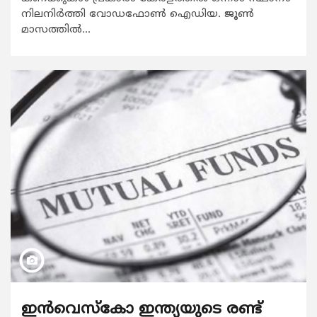
നിലനിർത്തി വോഡഫോൺ ഐഡിയ. ജൂൺ
മാസത്തിൽ...
ഇന്‍വെസ്കോ ഇന്ത്യയുടെ രണ്ട്