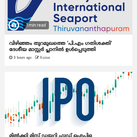
1 min read
വിഴിഞ്ഞം തുറമുഖത്തെ ‘പി.എം ഗതിശക്തി’
ദേശീയ മാസ്റ്റർ പ്ലാനിൽ ഉൾപ്പെടുത്തി
3 hours ago
Kumar
മിൽക്കി മിസ്റ്റ് ഡയറി ഫുഡ് ഐപിഒ