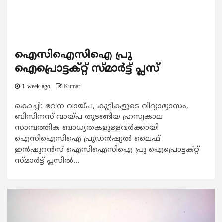
ഐസിഐസിഐ പ്രു
ഐപ്രൊട്ടക്റ്റ് സ്മാർട്ട് പ്ലസ്
1 week ago
Kumar
കൊച്ചി: ഭവന വായ്പ, കുട്ടികളുടെ വിദ്യാഭ്യാസം,
ബിസിനസ് വായ്പ തുടങ്ങിയ ഹ്രസ്വകാല
സാമ്പത്തിക ബാധ്യതകളുള്ളവർക്കായി
ഐസിഐസിഐ പ്രുഡൻഷ്യൽ ലൈഫ്
ഇൻഷുറൻസ് ഐസിഐസിഐ പ്രു ഐപ്രൊട്ടക്റ്റ്
സ്മാർട്ട് പ്ലസിൽ...