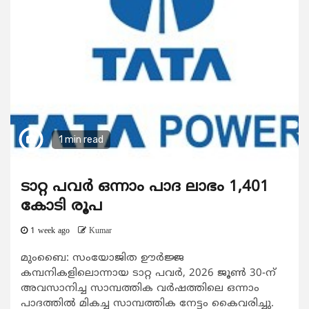
1 min read
ടാറ്റ പവർ ഒന്നാം പാദ ലാഭം 1,401
കോടി രൂപ
1 week ago
Kumar
മുംബൈ: സംയോജിത ഊർജ്ജ
കമ്പനികളിലൊന്നായ ടാറ്റ പവർ, 2026 ജൂൺ 30-ന്
അവസാനിച്ച സാമ്പത്തിക വർഷത്തിലെ ഒന്നാം
പാദത്തിൽ മികച്ച സാമ്പത്തിക നേട്ടം കൈവരിച്ചു.