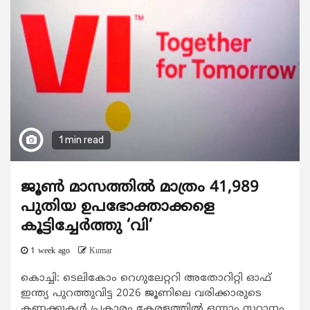
1 min read
ജൂൺ മാസത്തിൽ മാത്രം 41,989
പുതിയ ഉപഭോക്താക്കളെ
കൂട്ടിച്ചേർത്തു ‘വി’
1 week ago
Kumar
കൊച്ചി: ടെലികോം റെഗുലേറ്ററി അതോറിറ്റി ഓഫ്
ഇന്ത്യ പുറത്തുവിട്ട 2026 ജൂണിലെ വരിക്കാരുടെ
കണക്കുകൾ പ്രകാരം കേരളത്തിൽ ഒന്നാം സ്ഥാനം