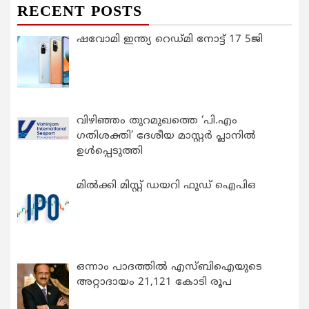
RECENT POSTS
ഷവോമി ഇന്ത്യ റെഡ്മി നോട്ട് 17 5ജി
വിഴിഞ്ഞം തുറമുഖത്തെ ‘പി.എം
ഗതിശക്തി’ ദേശീയ മാസ്റ്റർ പ്ലാനിൽ
ഉൾപ്പെടുത്തി
മിൽക്കി മിസ്റ്റ് ഡയറി ഫുഡ് ഐപിഒ
ഒന്നാം പാദത്തിൽ എസ്ബിഐയുടെ
അറ്റാദായം 21,121 കോടി രൂപ