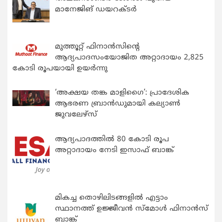
മാനേജിങ് ഡയറക്ടർ
മുത്തൂറ്റ് ഫിനാൻസിന്റെ
ആദ്യപാദസംയോജിത അറ്റാദായം 2,825
കോടി രൂപയായി ഉയർന്നു
‘അക്ഷയ തങ്ക മാളിഗൈ’: പ്രാദേശിക
ആഭരണ ബ്രാന്‍ഡുമായി കല്യാണ്‍
ജുവലേഴ്‌സ്
ആദ്യപാദത്തിൽ 80 കോടി രൂപ
അറ്റാദായം നേടി ഇസാഫ് ബാങ്ക്
മികച്ച തൊഴിലിടങ്ങളിൽ എട്ടാം
സ്ഥാനത്ത് ഉജ്ജീവൻ സ്മോൾ ഫിനാൻസ്
ബാങ്ക്