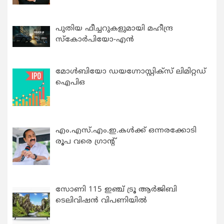
പുതിയ ഫീച്ചറുകളുമായി മഹീന്ദ്ര
സ്കോർപിയോ-എൻ
മോൾബിയോ ഡയഗ്നോസ്റ്റിക്സ് ലിമിറ്റഡ്
ഐപിഒ
എം.എസ്.എം.ഇ.കൾക്ക് ഒന്നരക്കോടി
രൂപ വരെ ഗ്രാന്റ്
സോണി 115 ഇഞ്ച് ട്രൂ ആർജിബി
ടെലിവിഷൻ വിപണിയിൽ