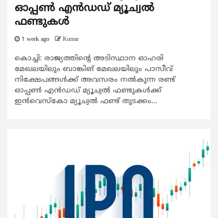
ഓപ്പണ്‍ എന്‍ഡഡ് മ്യൂച്വല്‍
ഫണ്ടുകള്‍
1 week ago
Kumar
കൊച്ചി: രാജ്യത്തിന്‍റെ അടിസ്ഥാന ഓഹരി
മേഖലയിലും ബാങ്കിങ് മേഖലയിലും പാസീവ്
നിക്ഷേപങ്ങള്‍ക്ക് അവസരം നല്‍കുന്ന രണ്ട്
ഓപ്പണ്‍ എന്‍ഡഡ് മ്യൂച്വല്‍ ഫണ്ടുകള്‍ക്ക്
ഇന്‍വെസ്കോ മ്യൂച്വല്‍ ഫണ്ട് തുടക്കം...