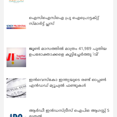
ഐസിഐസിഐ പ്രു ഐപ്രൊട്ടക്റ്റ്
സ്മാർട്ട് പ്ലസ്
ജൂൺ മാസത്തിൽ മാത്രം 41,989 പുതിയ
ഉപഭോക്താക്കളെ കൂട്ടിച്ചേർത്തു ‘വി’
ഇന്‍വെസ്കോ ഇന്ത്യയുടെ രണ്ട് ഓപ്പണ്‍
എന്‍ഡഡ് മ്യൂച്വല്‍ ഫണ്ടുകള്‍
ആർഡീ ഇൻഡസ്ട്രീസ് ഐപിഒ ആഗസ്റ്റ് 5
മുതൽ