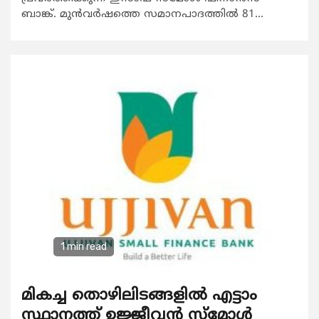
ബാങ്ക്. മുൻവർഷത്തെ സമാനപാദത്തിൽ 81...
1 min read
മികച്ച തൊഴിലിടങ്ങളിൽ എട്ടാം
സ്ഥാനത്ത് ഉജ്ജീവൻ സ്മോൾ