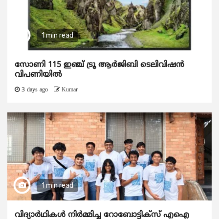
1 min read
സോണി 115 ഇഞ്ച് ട്രൂ ആർജിബി ടെലിവിഷൻ
വിപണിയിൽ
3 days ago
Kumar
1 min read
വിദ്യാര്‍ഥികള്‍ നിര്‍മ്മിച്ച റോബോട്ടിക്സ് എഐ