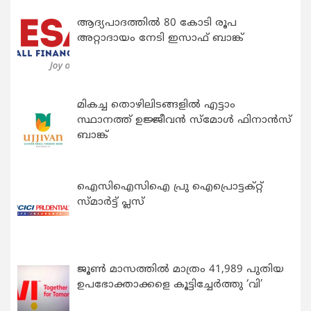
ആദ്യപാദത്തിൽ 80 കോടി രൂപ
അറ്റാദായം നേടി ഇസാഫ് ബാങ്ക്
മികച്ച തൊഴിലിടങ്ങളിൽ എട്ടാം
സ്ഥാനത്ത് ഉജ്ജീവൻ സ്മോൾ ഫിനാൻസ്
ബാങ്ക്
ഐസിഐസിഐ പ്രു ഐപ്രൊട്ടക്റ്റ്
സ്മാർട്ട് പ്ലസ്
ജൂൺ മാസത്തിൽ മാത്രം 41,989 പുതിയ
ഉപഭോക്താക്കളെ കൂട്ടിച്ചേർത്തു ‘വി’