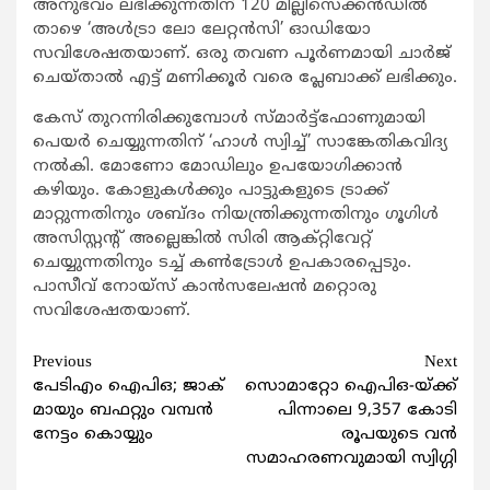
അനുഭവം ലഭിക്കുന്നതിന് 120 മില്ലിസെക്കന്‍ഡില്‍
താഴെ ‘അള്‍ട്രാ ലോ ലേറ്റന്‍സി’ ഓഡിയോ
സവിശേഷതയാണ്. ഒരു തവണ പൂര്‍ണമായി ചാര്‍ജ്
ചെയ്താല്‍ എട്ട് മണിക്കൂര്‍ വരെ പ്ലേബാക്ക് ലഭിക്കും.
കേസ് തുറന്നിരിക്കുമ്പോള്‍ സ്മാര്‍ട്ട്ഫോണുമായി
പെയര്‍ ചെയ്യുന്നതിന് ‘ഹാള്‍ സ്വിച്ച്’ സാങ്കേതികവിദ്യ
നല്‍കി. മോണോ മോഡിലും ഉപയോഗിക്കാന്‍
കഴിയും. കോളുകള്‍ക്കും പാട്ടുകളുടെ ട്രാക്ക്
മാറ്റുന്നതിനും ശബ്ദം നിയന്ത്രിക്കുന്നതിനും ഗൂഗിള്‍
അസിസ്റ്റന്റ് അല്ലെങ്കില്‍ സിരി ആക്റ്റിവേറ്റ്
ചെയ്യുന്നതിനും ടച്ച് കണ്‍ട്രോള്‍ ഉപകാരപ്പെടും.
പാസീവ് നോയ്സ് കാന്‍സലേഷന്‍ മറ്റൊരു
സവിശേഷതയാണ്.
Continue
Previous
Next
പേടിഎം ഐപിഒ; ജാക്
സൊമാറ്റോ ഐപിഒ-യ്ക്ക്
Reading
മായും ബഫറ്റും വമ്പന്‍
പിന്നാലെ 9,357 കോടി
നേട്ടം കൊയ്യും
രൂപയുടെ വന്‍
സമാഹരണവുമായി സ്വിഗ്ഗി