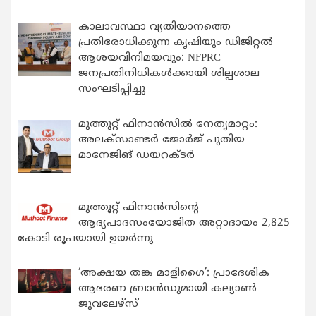
കാലാവസ്ഥാ വ്യതിയാനത്തെ
പ്രതിരോധിക്കുന്ന കൃഷിയും ഡിജിറ്റൽ
ആശയവിനിമയവും: NFPRC
ജനപ്രതിനിധികൾക്കായി ശില്പശാല
സംഘടിപ്പിച്ചു
മുത്തൂറ്റ് ഫിനാൻസിൽ നേതൃമാറ്റം:
അലക്സാണ്ടർ ജോർജ് പുതിയ
മാനേജിങ് ഡയറക്ടർ
മുത്തൂറ്റ് ഫിനാൻസിന്റെ
ആദ്യപാദസംയോജിത അറ്റാദായം 2,825
കോടി രൂപയായി ഉയർന്നു
‘അക്ഷയ തങ്ക മാളിഗൈ’: പ്രാദേശിക
ആഭരണ ബ്രാന്‍ഡുമായി കല്യാണ്‍
ജുവലേഴ്‌സ്