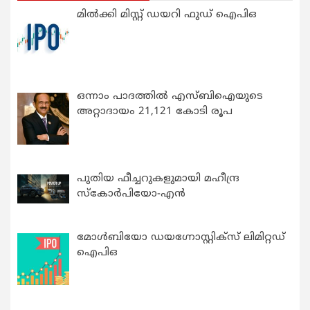
മിൽക്കി മിസ്റ്റ് ഡയറി ഫുഡ് ഐപിഒ
ഒന്നാം പാദത്തിൽ എസ്ബിഐയുടെ
അറ്റാദായം 21,121 കോടി രൂപ
പുതിയ ഫീച്ചറുകളുമായി മഹീന്ദ്ര
സ്കോർപിയോ-എൻ
മോൾബിയോ ഡയഗ്നോസ്റ്റിക്സ് ലിമിറ്റഡ്
ഐപിഒ