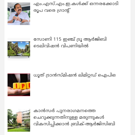
എം.എസ്.എം.ഇ.കൾക്ക് ഒന്നരക്കോടി
രൂപ വരെ ഗ്രാന്റ്
സോണി 115 ഇഞ്ച് ട്രൂ ആർജിബി
ടെലിവിഷൻ വിപണിയിൽ
ധൂത് ട്രാൻസ്മിഷൻ ലിമിറ്റഡ് ഐപിഒ
കാന്‍സര്‍ പുനരാഗമനത്തെ
ചെറുക്കുന്നതിനുള്ള മരുന്നുകള്‍
വികസിപ്പിക്കാന്‍ ബ്രിക്-ആര്‍ജിസിബി