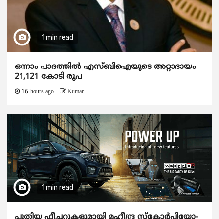
1 min read
ഒന്നാം പാദത്തിൽ എസ്ബിഐയുടെ അറ്റാദായം
21,121 കോടി രൂപ
16 hours ago
Kumar
1 min read
പുതിയ ഫീച്ചറുകളുമായി മഹീന്ദ്ര സ്കോർപിയോ-