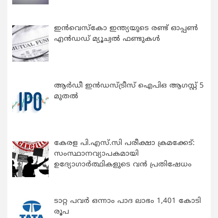
ഇന്‍വെസ്കോ ഇന്ത്യയുടെ രണ്ട് ഓപ്പണ്‍
എന്‍ഡഡ് മ്യൂച്വല്‍ ഫണ്ടുകള്‍
ആർഡീ ഇൻഡസ്ട്രീസ് ഐപിഒ ആഗസ്റ്റ് 5
മുതൽ
കേരള പി.എസ്.സി പരീക്ഷാ ക്രമക്കേട്:
സംസ്ഥാനവ്യാപകമായി
ഉദ്യോഗാര്‍ത്ഥികളുടെ വന്‍ പ്രതിഷേധം
ടാറ്റ പവർ ഒന്നാം പാദ ലാഭം 1,401 കോടി
രൂപ