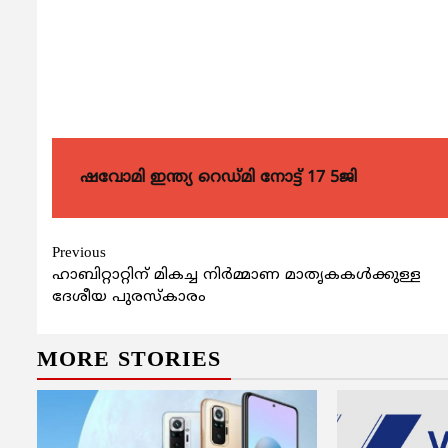
ഷവോമി ഇന്ത്യ റെഡ്മി നോട്ട് 17 5ജി
Continue
Previous
ഹാബിറ്റാറ്റിന് മികച്ച നിര്‍മ്മാണ മാതൃകകള്‍ക്കുള്ള
Reading
ദേശീയ പുരസ്കാരം
MORE STORIES