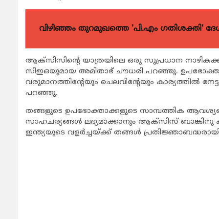
വിഴിഞ്ഞം തുറമുഖത്തെ 'പി.എം ഗതിശക്തി' ദേശീയ
ആക്സിസിന്‍റെ യാത്രയിലെ ഒരു സുപ്രധാന നാഴികക്
സിഇഒയുമായ അമിതാഭ് ചൗധരി പറഞ്ഞു. ഉപഭോക്തൃ അന
വരുമാനത്തിന്‍റേയും ചെലവിന്‍റേയും കാര്യത്തില്‍ നേട
പറഞ്ഞു.
തങ്ങളുടെ ഉപഭോക്താക്കളുടെ സാമ്പത്തിക ആവശ്യങ്ങള്‍
സാഹചര്യങ്ങള്‍ ലഭ്യമാക്കാനും ആക്സിസ് ബാങ്കിനു കഴി
ഇന്ത്യയുടെ വളര്‍ച്ചയ്ക്ക് തങ്ങള്‍ പ്രതിജ്ഞാബദ്ധരാ