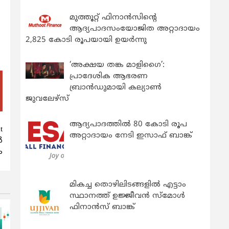
മുത്തൂറ്റ് ഫിനാൻസിന്റെ
ആദ്യപാദസംയോജിത അറ്റാദായം
2,825 കോടി രൂപയായി ഉയർന്നു
‘അക്ഷയ തങ്ക മാളിഗൈ’:
പ്രാദേശിക ആഭരണ
ബ്രാന്‍ഡുമായി കല്യാണ്‍
ജുവലേഴ്‌സ്
ആദ്യപാദത്തിൽ 80 കോടി രൂപ
t
അറ്റാദായം നേടി ഇസാഫ് ബാങ്ക്
ർ
ം
മികച്ച തൊഴിലിടങ്ങളിൽ എട്ടാം
സ്ഥാനത്ത് ഉജ്ജീവൻ സ്മോൾ
ഫിനാൻസ് ബാങ്ക്