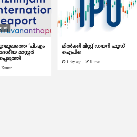
read
ുറമുഖത്തെ ‘പി.എം
മിൽക്കി മിസ്റ്റ് ഡയറി ഫുഡ്
േശീയ മാസ്റ്റർ
ഐപിഒ
്പെടുത്തി
1 day ago
Kumar
Kumar