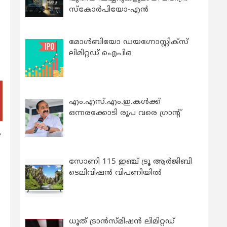
സ്കോർപിയോ-എൻ
മോൾബിയോ ഡയഗ്നോസ്റ്റിക്സ്
ലിമിറ്റഡ് ഐപിഒ
എം.എസ്.എം.ഇ.കൾക്ക്
ഒന്നരക്കോടി രൂപ വരെ ഗ്രാന്റ്
ം
സോണി 115 ഇഞ്ച് ട്രൂ ആർജിബി
ടെലിവിഷൻ വിപണിയിൽ
ധൂത് ട്രാൻസ്മിഷൻ ലിമിറ്റഡ്