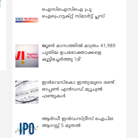
ഐസിഐസിഐ പ്രു
ഐപ്രൊട്ടക്റ്റ് സ്മാർട്ട് പ്ലസ്
ജൂൺ മാസത്തിൽ മാത്രം 41,989
പുതിയ ഉപഭോക്താക്കളെ
കൂട്ടിച്ചേർത്തു ‘വി’
ഇന്‍വെസ്കോ ഇന്ത്യയുടെ രണ്ട്
ഓപ്പണ്‍ എന്‍ഡഡ് മ്യൂച്വല്‍
ഫണ്ടുകള്‍
ആർഡീ ഇൻഡസ്ട്രീസ് ഐപിഒ
ആഗസ്റ്റ് 5 മുതൽ