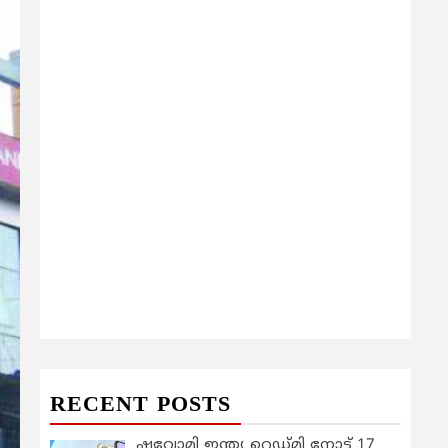
RECENT POSTS
ഷവോമി ഇന്ത്യ റെഡ്മി നോട്ട് 17