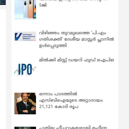
5ജി
വിഴിഞ്ഞം തുറമുഖത്തെ ‘പി.എം
ഗതിശക്തി’ ദേശീയ മാസ്റ്റർ പ്ലാനിൽ
ഉൾപ്പെടുത്തി
മിൽക്കി മിസ്റ്റ് ഡയറി ഫുഡ് ഐപിഒ
ഒന്നാം പാദത്തിൽ
എസ്ബിഐയുടെ അറ്റാദായം
21,121 കോടി രൂപ
പുതിയ ഫീച്ചറുകളുമായി മഹീന്ദ്ര