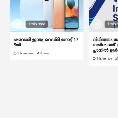
1 min read
1 min 
ഷവോമി ഇന്ത്യ റെഡ്മി നോട്ട് 17
വിഴിഞ്ഞം ത
5ജി
ഗതിശക്തി’ ദ
പ്ലാനിൽ ഉൾപ
9 hours ago
Kumar
9 hours ago