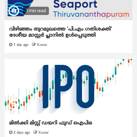
1 min read
വിഴിഞ്ഞം തുറമുഖത്തെ ‘പി.എം ഗതിശക്തി’
ദേശീയ മാസ്റ്റർ പ്ലാനിൽ ഉൾപ്പെടുത്തി
1 day ago
Kumar
മിൽക്കി മിസ്റ്റ് ഡയറി ഫുഡ് ഐപിഒ
2 days ago
Kumar