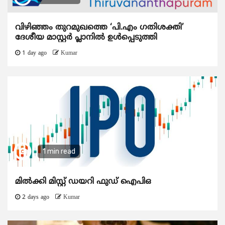
വിഴിഞ്ഞം തുറമുഖത്തെ ‘പി.എം ഗതിശക്തി’
ദേശീയ മാസ്റ്റർ പ്ലാനിൽ ഉൾപ്പെടുത്തി
1 day ago
Kumar
1 min read
മിൽക്കി മിസ്റ്റ് ഡയറി ഫുഡ് ഐപിഒ
2 days ago
Kumar