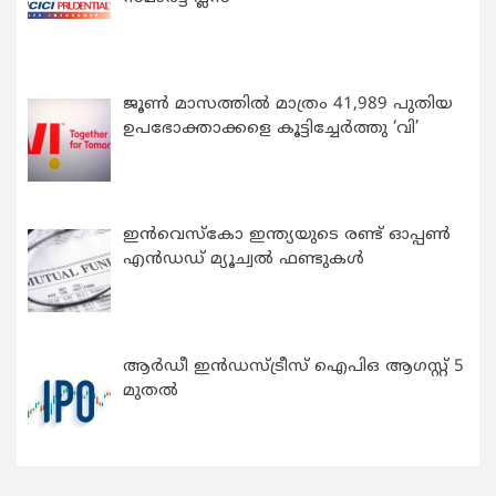
ജൂൺ മാസത്തിൽ മാത്രം 41,989 പുതിയ
ഉപഭോക്താക്കളെ കൂട്ടിച്ചേർത്തു ‘വി’
ഇന്‍വെസ്കോ ഇന്ത്യയുടെ രണ്ട് ഓപ്പണ്‍
എന്‍ഡഡ് മ്യൂച്വല്‍ ഫണ്ടുകള്‍
ആർഡീ ഇൻഡസ്ട്രീസ് ഐപിഒ ആഗസ്റ്റ് 5
മുതൽ