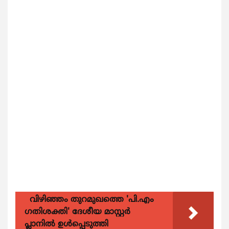
വിഴിഞ്ഞം തുറമുഖത്തെ 'പി.എം
ഗതിശക്തി' ദേശീയ മാസ്റ്റർ
പ്ലാനിൽ ഉൾപ്പെടുത്തി