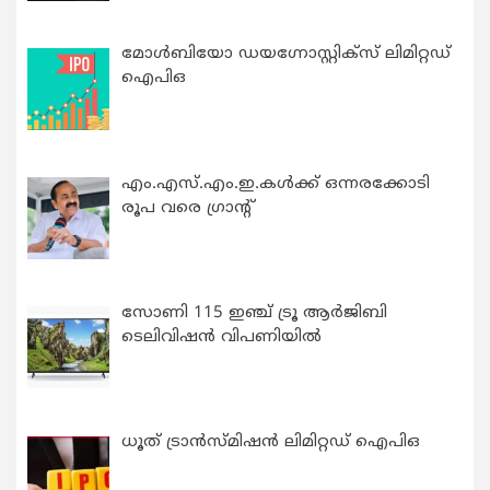
മോൾബിയോ ഡയഗ്നോസ്റ്റിക്സ് ലിമിറ്റഡ്
ഐപിഒ
എം.എസ്.എം.ഇ.കൾക്ക് ഒന്നരക്കോടി
രൂപ വരെ ഗ്രാന്റ്
സോണി 115 ഇഞ്ച് ട്രൂ ആർജിബി
ടെലിവിഷൻ വിപണിയിൽ
ധൂത് ട്രാൻസ്മിഷൻ ലിമിറ്റഡ് ഐപിഒ