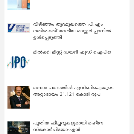
വിഴിഞ്ഞം തുറമുഖത്തെ ‘പി.എം
ഗതിശക്തി’ ദേശീയ മാസ്റ്റർ പ്ലാനിൽ
ഉൾപ്പെടുത്തി
മിൽക്കി മിസ്റ്റ് ഡയറി ഫുഡ് ഐപിഒ
ഒന്നാം പാദത്തിൽ എസ്ബിഐയുടെ
അറ്റാദായം 21,121 കോടി രൂപ
പുതിയ ഫീച്ചറുകളുമായി മഹീന്ദ്ര
സ്കോർപിയോ-എൻ