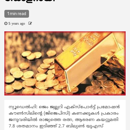
1 min read
5 years ago
ന്യൂഡെല്‍ഹി: ജെം ജ്വല്ലറി എക്സ്പോര്‍ട്ട് പ്രമോഷന്‍
കൗണ്‍സിലിന്‍റെ (ജിജെപിസി) കണക്കുകള്‍ പ്രകാരം
ജനുവരിയില്‍ രാജ്യത്തെ രത്ന, ആഭരണ കയറ്റുമതി
7.8 ശതമാനം ഇടിഞ്ഞ് 2.7 ബില്യണ്‍ യുഎസ്