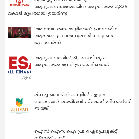
മുത്തൂറ്റ് ഫിനാൻസിന്റെ
ആദ്യപാദസംയോജിത അറ്റാദായം 2,825
കോടി രൂപയായി ഉയർന്നു
‘അക്ഷയ തങ്ക മാളിഗൈ’: പ്രാദേശിക
ആഭരണ ബ്രാന്‍ഡുമായി കല്യാണ്‍
ജുവലേഴ്‌സ്
ആദ്യപാദത്തിൽ 80 കോടി രൂപ
അറ്റാദായം നേടി ഇസാഫ് ബാങ്ക്
മികച്ച തൊഴിലിടങ്ങളിൽ എട്ടാം
സ്ഥാനത്ത് ഉജ്ജീവൻ സ്മോൾ ഫിനാൻസ്
ബാങ്ക്
ഐസിഐസിഐ പ്രു ഐപ്രൊട്ടക്റ്റ്
സ്മാർട്ട് പ്ലസ്