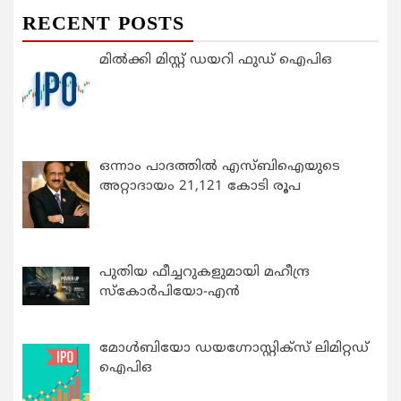
RECENT POSTS
മിൽക്കി മിസ്റ്റ് ഡയറി ഫുഡ് ഐപിഒ
ഒന്നാം പാദത്തിൽ എസ്ബിഐയുടെ
അറ്റാദായം 21,121 കോടി രൂപ
പുതിയ ഫീച്ചറുകളുമായി മഹീന്ദ്ര
സ്കോർപിയോ-എൻ
മോൾബിയോ ഡയഗ്നോസ്റ്റിക്സ് ലിമിറ്റഡ്
ഐപിഒ