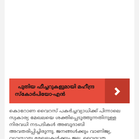
പുതിയ ഫീച്ചറുകളുമായി മഹീന്ദ്ര
സ്കോർപിയോ-എൻ
കൊറോണ വൈറസ് പകര്‍ച്ചവ്യാധിക്ക് പിന്നാലെ
സ്വകാര്യ മേഖലയെ ശക്തിപ്പെടുത്തുന്നതിനുള്ള
നിരവധി നടപടികള്‍ അബുദാബി
അവതരിപ്പിച്ചിരുന്നു. ജനങ്ങള്‍ക്കും വാണിജ്യ,
വ്യവസായ മേഖലകള്‍ക്കും ജല, വൈദ്യുത