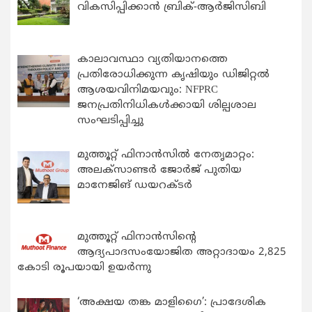
വികസിപ്പിക്കാന്‍ ബ്രിക്-ആര്‍ജിസിബി
കാലാവസ്ഥാ വ്യതിയാനത്തെ
പ്രതിരോധിക്കുന്ന കൃഷിയും ഡിജിറ്റൽ
ആശയവിനിമയവും: NFPRC
ജനപ്രതിനിധികൾക്കായി ശില്പശാല
സംഘടിപ്പിച്ചു
മുത്തൂറ്റ് ഫിനാൻസിൽ നേതൃമാറ്റം:
അലക്സാണ്ടർ ജോർജ് പുതിയ
മാനേജിങ് ഡയറക്ടർ
മുത്തൂറ്റ് ഫിനാൻസിന്റെ
ആദ്യപാദസംയോജിത അറ്റാദായം 2,825
കോടി രൂപയായി ഉയർന്നു
‘അക്ഷയ തങ്ക മാളിഗൈ’: പ്രാദേശിക