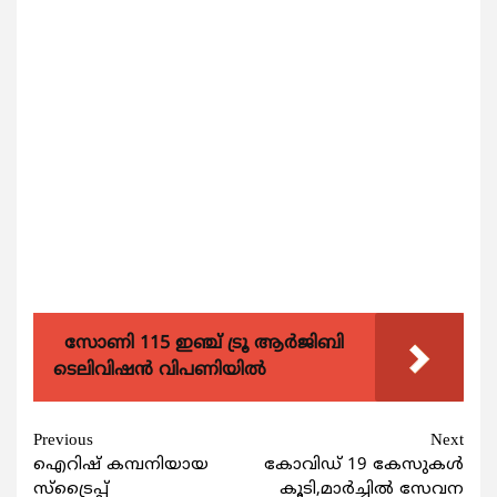
സോണി 115 ഇഞ്ച് ട്രൂ ആർജിബി
ടെലിവിഷൻ വിപണിയിൽ
Continue
Previous
Next
ഐറിഷ് കമ്പനിയായ
കോവിഡ് 19 കേസുകള്‍
Reading
സ്‌ട്രൈപ്പ്
കൂടി,മാര്‍ച്ചില്‍ സേവന