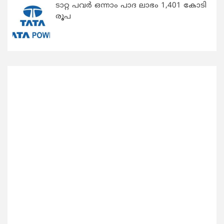
ടാറ്റ പവർ ഒന്നാം പാദ ലാഭം 1,401 കോടി
രൂപ