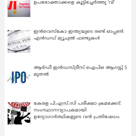
ഉപഭോക്താക്കളെ കൂട്ടിച്ചേർത്തു ‘വി’
ഇന്‍വെസ്കോ ഇന്ത്യയുടെ രണ്ട് ഓപ്പണ്‍
എന്‍ഡഡ് മ്യൂച്വല്‍ ഫണ്ടുകള്‍
ആർഡീ ഇൻഡസ്ട്രീസ് ഐപിഒ ആഗസ്റ്റ് 5
മുതൽ
കേരള പി.എസ്.സി പരീക്ഷാ ക്രമക്കേട്:
സംസ്ഥാനവ്യാപകമായി
ഉദ്യോഗാര്‍ത്ഥികളുടെ വന്‍ പ്രതിഷേധം