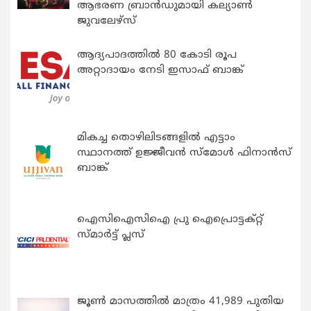
ആഭരണ ബ്രാന്‍ഡുമായി കല്യാണ്‍
ജുവലേഴ്‌സ്
ആദ്യപാദത്തിൽ 80 കോടി രൂപ
അറ്റാദായം നേടി ഇസാഫ് ബാങ്ക്
മികച്ച തൊഴിലിടങ്ങളിൽ എട്ടാം
സ്ഥാനത്ത് ഉജ്ജീവൻ സ്മോൾ ഫിനാൻസ്
ബാങ്ക്
ഐസിഐസിഐ പ്രു ഐപ്രൊട്ടക്റ്റ്
സ്മാർട്ട് പ്ലസ്
ജൂൺ മാസത്തിൽ മാത്രം 41,989 പുതിയ