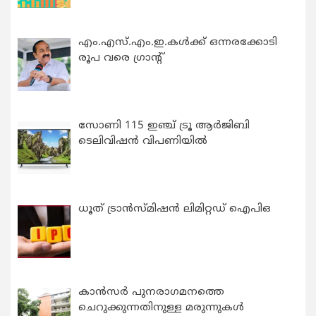
എം.എസ്.എം.ഇ.കൾക്ക് ഒന്നരക്കോടി
രൂപ വരെ ഗ്രാന്റ്
സോണി 115 ഇഞ്ച് ട്രൂ ആർജിബി
ടെലിവിഷൻ വിപണിയിൽ
ധൂത് ട്രാൻസ്മിഷൻ ലിമിറ്റഡ് ഐപിഒ
കാന്‍സര്‍ പുനരാഗമനത്തെ
ചെറുക്കുന്നതിനുള്ള മരുന്നുകള്‍