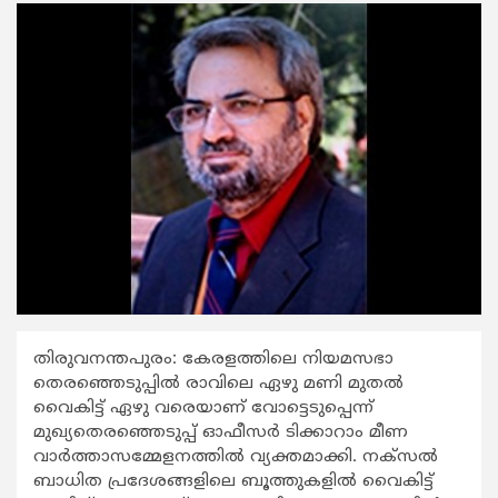
തിരുവനന്തപുരം: കേരളത്തിലെ നിയമസഭാ
തെരഞ്ഞെടുപ്പില്‍ രാവിലെ ഏഴു മണി മുതല്‍
വൈകിട്ട് ഏഴു വരെയാണ് വോട്ടെടുപ്പെന്ന്
മുഖ്യതെരഞ്ഞെടുപ്പ് ഓഫീസര്‍ ടിക്കാറാം മീണ
വാര്‍ത്താസമ്മേളനത്തില്‍ വ്യക്തമാക്കി. നക്സല്‍
ബാധിത പ്രദേശങ്ങളിലെ ബൂത്തുകളില്‍ വൈകിട്ട്