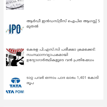
ആർഡീ ഇൻഡസ്ട്രീസ് ഐപിഒ ആഗസ്റ്റ് 5
മുതൽ
കേരള പി.എസ്.സി പരീക്ഷാ ക്രമക്കേട്:
സംസ്ഥാനവ്യാപകമായി
ഉദ്യോഗാര്‍ത്ഥികളുടെ വന്‍ പ്രതിഷേധം
ടാറ്റ പവർ ഒന്നാം പാദ ലാഭം 1,401 കോടി
രൂപ