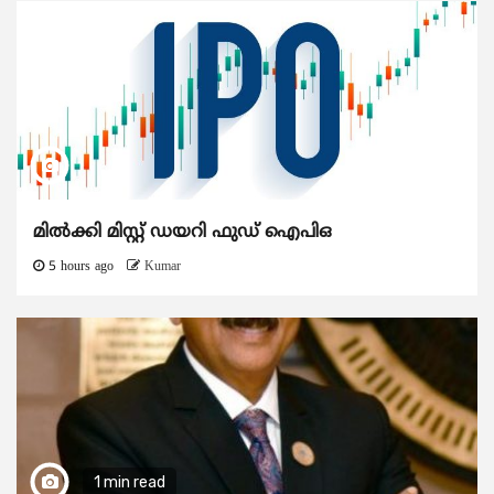
മിൽക്കി മിസ്റ്റ് ഡയറി ഫുഡ് ഐപിഒ
5 hours ago
Kumar
1 min read