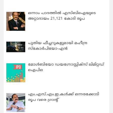
ഒന്നാം പാദത്തിൽ എസ്ബിഐയുടെ
അറ്റാദായം 21,121 കോടി രൂപ
പുതിയ ഫീച്ചറുകളുമായി മഹീന്ദ്ര
സ്കോർപിയോ-എൻ
മോൾബിയോ ഡയഗ്നോസ്റ്റിക്സ് ലിമിറ്റഡ്
ഐപിഒ
എം.എസ്.എം.ഇ.കൾക്ക് ഒന്നരക്കോടി
രൂപ വരെ ഗ്രാന്റ്