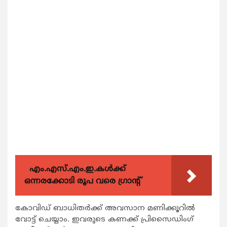
എം.എസ്.എം.ഇ.കൾക്ക്
ഒന്നരക്കോടി രൂപ വരെ ഗ്രാന്റ്
കോവിഡ് ബാധിതര്‍ക്ക് അവസാന മണിക്കൂറില്‍
വോട്ട് ചെയ്യാം. ഇവരുടെ കണക്ക് പ്രിസൈഡിംഗ്