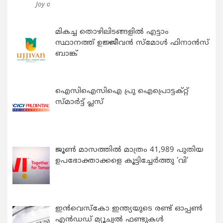
മികച്ച തൊഴിലിടങ്ങളിൽ എട്ടാം
സ്ഥാനത്ത് ഉജ്ജീവൻ സ്മോൾ ഫിനാൻസ്
ബാങ്ക്
ഐസിഐസിഐ പ്രു ഐപ്രൊട്ടക്റ്റ്
സ്മാർട്ട് പ്ലസ്
ജൂൺ മാസത്തിൽ മാത്രം 41,989 പുതിയ
ഉപഭോക്താക്കളെ കൂട്ടിച്ചേർത്തു ‘വി’
ഇന്‍വെസ്കോ ഇന്ത്യയുടെ രണ്ട് ഓപ്പണ്‍
എന്‍ഡഡ് മ്യൂച്വല്‍ ഫണ്ടുകള്‍