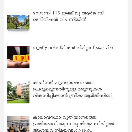
സോണി 115 ഇഞ്ച് ട്രൂ ആർജിബി
ടെലിവിഷൻ വിപണിയിൽ
ധൂത് ട്രാൻസ്മിഷൻ ലിമിറ്റഡ് ഐപിഒ
കാന്‍സര്‍ പുനരാഗമനത്തെ
ചെറുക്കുന്നതിനുള്ള മരുന്നുകള്‍
വികസിപ്പിക്കാന്‍ ബ്രിക്-ആര്‍ജിസിബി
കാലാവസ്ഥാ വ്യതിയാനത്തെ
പ്രതിരോധിക്കുന്ന കൃഷിയും ഡിജിറ്റൽ
ആശയവിനിമയവും: NFPRC