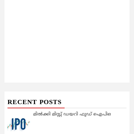
RECENT POSTS
മിൽക്കി മിസ്റ്റ് ഡയറി ഫുഡ് ഐപിഒ