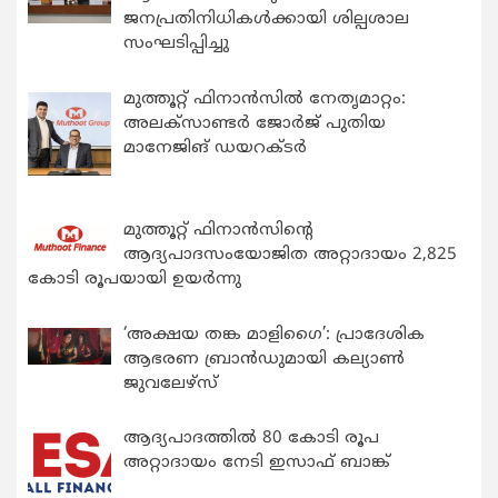
ജനപ്രതിനിധികൾക്കായി ശില്പശാല
സംഘടിപ്പിച്ചു
മുത്തൂറ്റ് ഫിനാൻസിൽ നേതൃമാറ്റം:
അലക്സാണ്ടർ ജോർജ് പുതിയ
മാനേജിങ് ഡയറക്ടർ
മുത്തൂറ്റ് ഫിനാൻസിന്റെ
ആദ്യപാദസംയോജിത അറ്റാദായം 2,825
കോടി രൂപയായി ഉയർന്നു
‘അക്ഷയ തങ്ക മാളിഗൈ’: പ്രാദേശിക
ആഭരണ ബ്രാന്‍ഡുമായി കല്യാണ്‍
ജുവലേഴ്‌സ്
ആദ്യപാദത്തിൽ 80 കോടി രൂപ
അറ്റാദായം നേടി ഇസാഫ് ബാങ്ക്