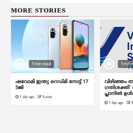
MORE STORIES
1 min read
1 min 
ഷവോമി ഇന്ത്യ റെഡ്മി നോട്ട് 17
വിഴിഞ്ഞം ത
5ജി
ഗതിശക്തി’ ദ
പ്ലാനിൽ ഉൾപ
1 day ago
Kumar
1 day ago