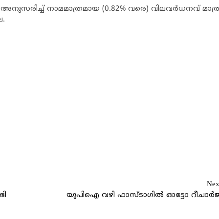
നുസരിച്ച് നാമമാത്രമായ (0.82% വരെ) വിലവര്‍ധനവ് മാത്രമാണ് 
ല.
Nex
ടി
യുപിഐ വഴി ഫാസ്ടാഗില്‍ ഓട്ടോ റീചാര്‍ജ