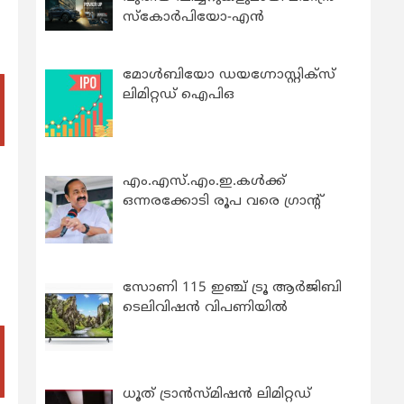
സ്കോർപിയോ-എൻ
മോൾബിയോ ഡയഗ്നോസ്റ്റിക്സ്
ലിമിറ്റഡ് ഐപിഒ
എം.എസ്.എം.ഇ.കൾക്ക്
ഒന്നരക്കോടി രൂപ വരെ ഗ്രാന്റ്
സോണി 115 ഇഞ്ച് ട്രൂ ആർജിബി
ടെലിവിഷൻ വിപണിയിൽ
ധൂത് ട്രാൻസ്മിഷൻ ലിമിറ്റഡ്