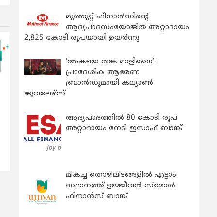
മുത്തൂറ്റ് ഫിനാൻസിന്റെ
ആദ്യപാദസംയോജിത അറ്റാദായം
2,825 കോടി രൂപയായി ഉയർന്നു
‘അക്ഷയ തങ്ക മാളിഗൈ’:
പ്രാദേശിക ആഭരണ
ബ്രാന്‍ഡുമായി കല്യാണ്‍
ജുവലേഴ്‌സ്
ആദ്യപാദത്തിൽ 80 കോടി രൂപ
അറ്റാദായം നേടി ഇസാഫ് ബാങ്ക്
മികച്ച തൊഴിലിടങ്ങളിൽ എട്ടാം
സ്ഥാനത്ത് ഉജ്ജീവൻ സ്മോൾ
ഫിനാൻസ് ബാങ്ക്