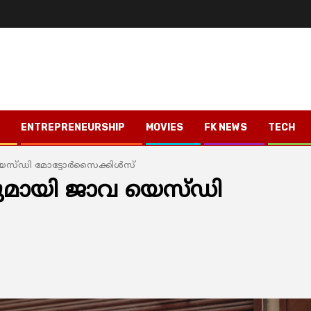
ENTREPRENEURSHIP
MOVIES
FK NEWS
TECH
സ്ഡി മോട്ടോര്‍സൈക്കിള്‍സ്
ളുമായി ജാവ യെസ്ഡി