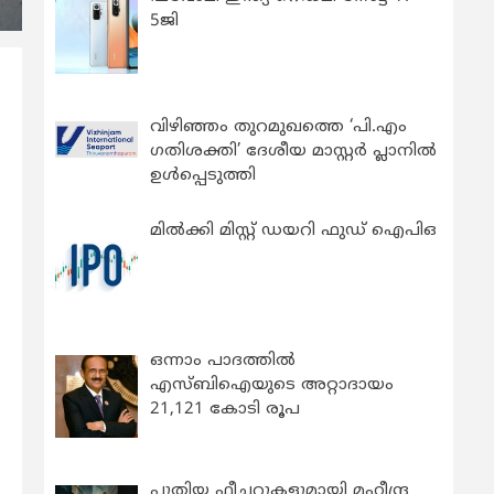
5ജി
വിഴിഞ്ഞം തുറമുഖത്തെ ‘പി.എം
ഗതിശക്തി’ ദേശീയ മാസ്റ്റർ പ്ലാനിൽ
ഉൾപ്പെടുത്തി
മിൽക്കി മിസ്റ്റ് ഡയറി ഫുഡ് ഐപിഒ
ഒന്നാം പാദത്തിൽ
എസ്ബിഐയുടെ അറ്റാദായം
21,121 കോടി രൂപ
പുതിയ ഫീച്ചറുകളുമായി മഹീന്ദ്ര