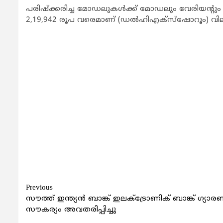
പരിഷ്ക്കരിച്ച മോഡലുകള്‍ക്ക് മോഡലും വേരിയന്‍റും അ
2,19,942 രൂപ വരെമാണ് (ഡല്‍ഹിഎക്സ്ഷോറൂം) വി
Continue
Previous
സൗത്ത് ഇന്ത്യന്‍ ബാങ്ക് ഇലക്ട്രോണിക് ബാങ്ക് ഗ്യാരണ്
Reading
സൗകര്യം അവതരിപ്പിച്ചു