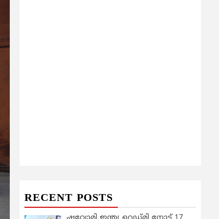
RECENT POSTS
ഷവോമി ഇന്ത്യ റെഡ്മി നോട്ട് 17