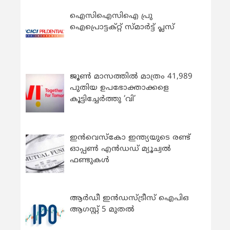
ഐസിഐസിഐ പ്രു
ഐപ്രൊട്ടക്റ്റ് സ്മാർട്ട് പ്ലസ്
ജൂൺ മാസത്തിൽ മാത്രം 41,989
പുതിയ ഉപഭോക്താക്കളെ
കൂട്ടിച്ചേർത്തു ‘വി’
ഇന്‍വെസ്കോ ഇന്ത്യയുടെ രണ്ട്
ഓപ്പണ്‍ എന്‍ഡഡ് മ്യൂച്വല്‍
ഫണ്ടുകള്‍
ആർഡീ ഇൻഡസ്ട്രീസ് ഐപിഒ
ആഗസ്റ്റ് 5 മുതൽ