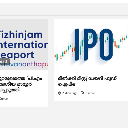
read
ുറമുഖത്തെ ‘പി.എം
മിൽക്കി മിസ്റ്റ് ഡയറി ഫുഡ്
േശീയ മാസ്റ്റർ
ഐപിഒ
്പെടുത്തി
2 days ago
Kumar
Kumar