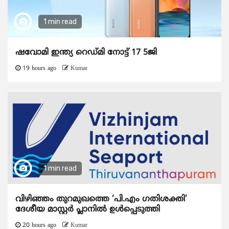
1 min read
ഷവോമി ഇന്ത്യ റെഡ്മി നോട്ട് 17 5ജി
19 hours ago
Kumar
1 min read
വിഴിഞ്ഞം തുറമുഖത്തെ ‘പി.എം ഗതിശക്തി’
ദേശീയ മാസ്റ്റർ പ്ലാനിൽ ഉൾപ്പെടുത്തി
20 hours ago
Kumar