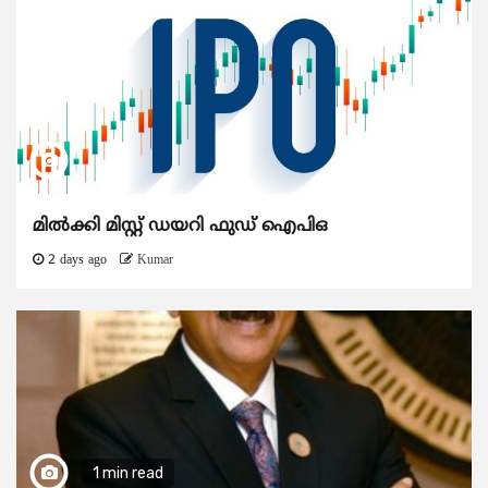
മിൽക്കി മിസ്റ്റ് ഡയറി ഫുഡ് ഐപിഒ
2 days ago
Kumar
1 min read