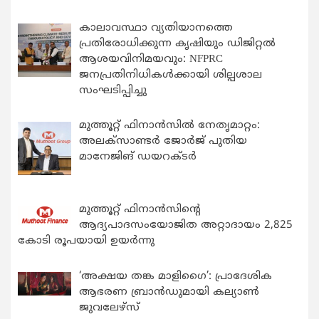
കാലാവസ്ഥാ വ്യതിയാനത്തെ
പ്രതിരോധിക്കുന്ന കൃഷിയും ഡിജിറ്റൽ
ആശയവിനിമയവും: NFPRC
ജനപ്രതിനിധികൾക്കായി ശില്പശാല
സംഘടിപ്പിച്ചു
മുത്തൂറ്റ് ഫിനാൻസിൽ നേതൃമാറ്റം:
അലക്സാണ്ടർ ജോർജ് പുതിയ
മാനേജിങ് ഡയറക്ടർ
മുത്തൂറ്റ് ഫിനാൻസിന്റെ
ആദ്യപാദസംയോജിത അറ്റാദായം 2,825
കോടി രൂപയായി ഉയർന്നു
‘അക്ഷയ തങ്ക മാളിഗൈ’: പ്രാദേശിക
ആഭരണ ബ്രാന്‍ഡുമായി കല്യാണ്‍
ജുവലേഴ്‌സ്