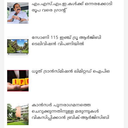
എം.എസ്.എം.ഇ.കൾക്ക് ഒന്നരക്കോടി
രൂപ വരെ ഗ്രാന്റ്
സോണി 115 ഇഞ്ച് ട്രൂ ആർജിബി
ടെലിവിഷൻ വിപണിയിൽ
ധൂത് ട്രാൻസ്മിഷൻ ലിമിറ്റഡ് ഐപിഒ
കാന്‍സര്‍ പുനരാഗമനത്തെ
ചെറുക്കുന്നതിനുള്ള മരുന്നുകള്‍
വികസിപ്പിക്കാന്‍ ബ്രിക്-ആര്‍ജിസിബി