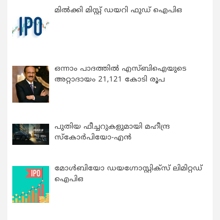
മിൽക്കി മിസ്റ്റ് ഡയറി ഫുഡ് ഐപിഒ
ഒന്നാം പാദത്തിൽ എസ്ബിഐയുടെ
അറ്റാദായം 21,121 കോടി രൂപ
പുതിയ ഫീച്ചറുകളുമായി മഹീന്ദ്ര
സ്കോർപിയോ-എൻ
മോൾബിയോ ഡയഗ്നോസ്റ്റിക്സ് ലിമിറ്റഡ്
ഐപിഒ