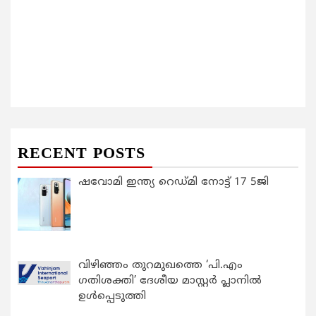
RECENT POSTS
ഷവോമി ഇന്ത്യ റെഡ്മി നോട്ട് 17 5ജി
വിഴിഞ്ഞം തുറമുഖത്തെ ‘പി.എം
ഗതിശക്തി’ ദേശീയ മാസ്റ്റർ പ്ലാനിൽ
ഉൾപ്പെടുത്തി