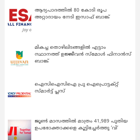
ആദ്യപാദത്തിൽ 80 കോടി രൂപ
അറ്റാദായം നേടി ഇസാഫ് ബാങ്ക്
മികച്ച തൊഴിലിടങ്ങളിൽ എട്ടാം
സ്ഥാനത്ത് ഉജ്ജീവൻ സ്മോൾ ഫിനാൻസ്
ബാങ്ക്
ഐസിഐസിഐ പ്രു ഐപ്രൊട്ടക്റ്റ്
സ്മാർട്ട് പ്ലസ്
ജൂൺ മാസത്തിൽ മാത്രം 41,989 പുതിയ
ഉപഭോക്താക്കളെ കൂട്ടിച്ചേർത്തു ‘വി’