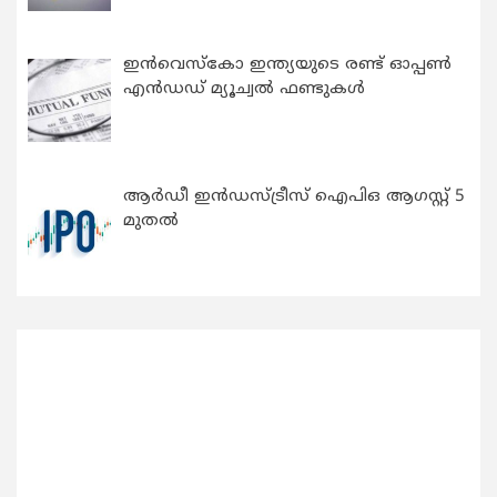
ഇന്‍വെസ്കോ ഇന്ത്യയുടെ രണ്ട് ഓപ്പണ്‍
എന്‍ഡഡ് മ്യൂച്വല്‍ ഫണ്ടുകള്‍
ആർഡീ ഇൻഡസ്ട്രീസ് ഐപിഒ ആഗസ്റ്റ് 5
മുതൽ