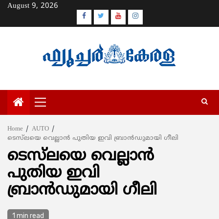
Skip
August 9, 2026
to
Facebook
Twitter
Youtube
Instagram
content
Primary
Menu
Home
AUTO
ടെസ്‌ലയെ വെല്ലാന്‍ പുതിയ ഇവി ബ്രാന്‍ഡുമായി ഗീലി
ടെസ്‌ലയെ വെല്ലാന്‍
പുതിയ ഇവി
ബ്രാന്‍ഡുമായി ഗീലി
1 min read