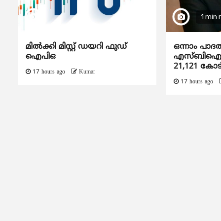
1 min 
മിൽക്കി മിസ്റ്റ് ഡയറി ഫുഡ്
ഒന്നാം പാദ
ഐപിഒ
എസ്ബിഐയു
21,121 കോട
17 hours ago
Kumar
17 hours ago