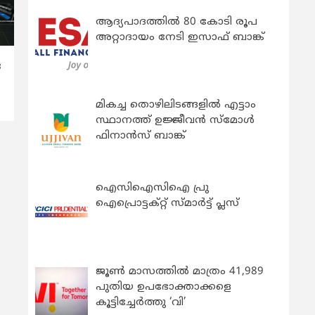
ആദ്യപാദത്തിൽ 80 കോടി രൂപ
അറ്റാദായം നേടി ഇസാഫ് ബാങ്ക്
ര
മികച്ച തൊഴിലിടങ്ങളിൽ എട്ടാം
സ്ഥാനത്ത് ഉജ്ജീവൻ സ്മോൾ
ഫിനാൻസ് ബാങ്ക്
ഐസിഐസിഐ പ്രു
ഐപ്രൊട്ടക്റ്റ് സ്മാർട്ട് പ്ലസ്
ജൂൺ മാസത്തിൽ മാത്രം 41,989
പുതിയ ഉപഭോക്താക്കളെ
കൂട്ടിച്ചേർത്തു ‘വി’