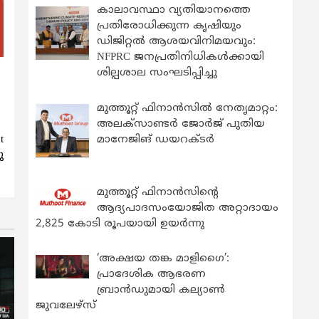
കാലാവസ്ഥാ വ്യതിയാനത്തെ
പ്രതിരോധിക്കുന്ന കൃഷിയും
ഡിജിറ്റൽ ആശയവിനിമയവും:
NFPRC ജനപ്രതിനിധികൾക്കായി
ശില്പശാല സംഘടിപ്പിച്ചു
മുത്തൂറ്റ് ഫിനാൻസിൽ നേതൃമാറ്റം:
അലക്സാണ്ടർ ജോർജ് പുതിയ
t
മാനേജിങ് ഡയറക്ടർ
ു
മുത്തൂറ്റ് ഫിനാൻസിന്റെ
ആദ്യപാദസംയോജിത അറ്റാദായം
2,825 കോടി രൂപയായി ഉയർന്നു
‘അക്ഷയ തങ്ക മാളിഗൈ’:
പ്രാദേശിക ആഭരണ
ബ്രാന്‍ഡുമായി കല്യാണ്‍
ജുവലേഴ്‌സ്