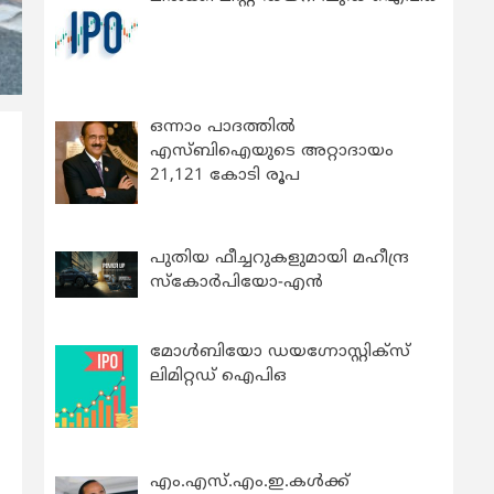
ഒന്നാം പാദത്തിൽ
എസ്ബിഐയുടെ അറ്റാദായം
21,121 കോടി രൂപ
പുതിയ ഫീച്ചറുകളുമായി മഹീന്ദ്ര
സ്കോർപിയോ-എൻ
മോൾബിയോ ഡയഗ്നോസ്റ്റിക്സ്
ലിമിറ്റഡ് ഐപിഒ
എം.എസ്.എം.ഇ.കൾക്ക്