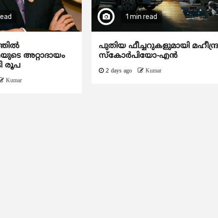
read
1 min read
ത്തിൽ
പുതിയ ഫീച്ചറുകളുമായി മഹീന്ദ്
ടെ അറ്റാദായം
സ്കോർപിയോ-എൻ
ി രൂപ
2 days ago
Kumar
Kumar