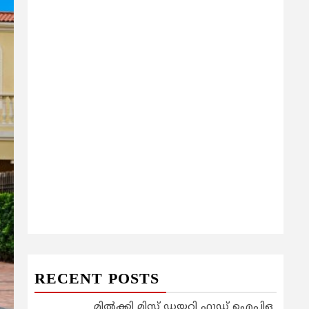
RECENT POSTS
മിൽക്കി മിസ്റ്റ് ഡയറി ഫുഡ് ഐപിഒ