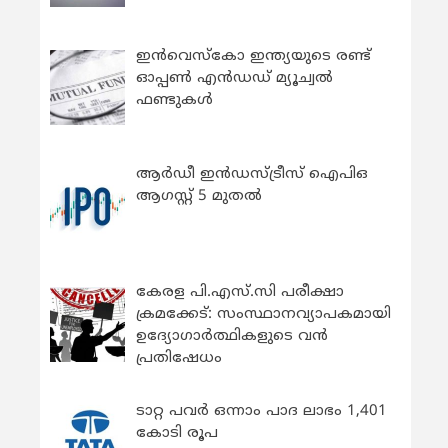
ഇന്‍വെസ്കോ ഇന്ത്യയുടെ രണ്ട്
ഓപ്പണ്‍ എന്‍ഡഡ് മ്യൂച്വല്‍
ഫണ്ടുകള്‍
ആർഡീ ഇൻഡസ്ട്രീസ് ഐപിഒ
ആഗസ്റ്റ് 5 മുതൽ
കേരള പി.എസ്.സി പരീക്ഷാ
ക്രമക്കേട്: സംസ്ഥാനവ്യാപകമായി
ഉദ്യോഗാര്‍ത്ഥികളുടെ വന്‍
പ്രതിഷേധം
ടാറ്റ പവർ ഒന്നാം പാദ ലാഭം 1,401
കോടി രൂപ