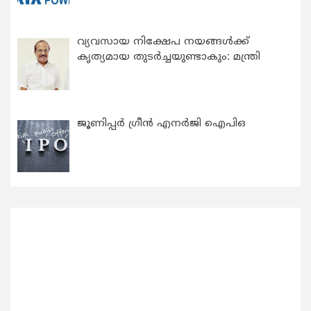
വ്യവസായ നിക്ഷേപ നയങ്ങള്‍ക്ക്
കൃത്യമായ തുടര്‍ച്ചയുണ്ടാകും: മന്ത്രി
ജൂണിപ്പർ ഗ്രീൻ എനർജി ഐപിഒ