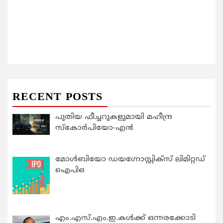
RECENT POSTS
പുതിയ ഫീച്ചറുകളുമായി മഹീന്ദ്ര
സ്കോർപിയോ-എൻ
മോൾബിയോ ഡയഗ്നോസ്റ്റിക്സ് ലിമിറ്റഡ്
ഐപിഒ
എം.എസ്.എം.ഇ.കൾക്ക് ഒന്നരക്കോടി