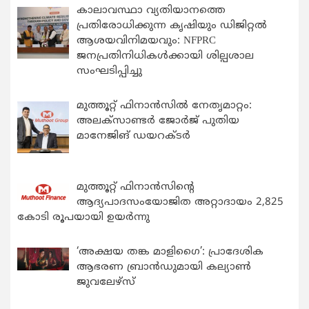
കാലാവസ്ഥാ വ്യതിയാനത്തെ
പ്രതിരോധിക്കുന്ന കൃഷിയും ഡിജിറ്റൽ
ആശയവിനിമയവും: NFPRC
ജനപ്രതിനിധികൾക്കായി ശില്പശാല
സംഘടിപ്പിച്ചു
മുത്തൂറ്റ് ഫിനാൻസിൽ നേതൃമാറ്റം:
അലക്സാണ്ടർ ജോർജ് പുതിയ
മാനേജിങ് ഡയറക്ടർ
മുത്തൂറ്റ് ഫിനാൻസിന്റെ
ആദ്യപാദസംയോജിത അറ്റാദായം 2,825
കോടി രൂപയായി ഉയർന്നു
‘അക്ഷയ തങ്ക മാളിഗൈ’: പ്രാദേശിക
ആഭരണ ബ്രാന്‍ഡുമായി കല്യാണ്‍
ജുവലേഴ്‌സ്