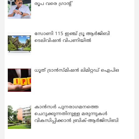
രൂപ വരെ ഗ്രാന്റ്
സോണി 115 ഇഞ്ച് ട്രൂ ആർജിബി
ടെലിവിഷൻ വിപണിയിൽ
ധൂത് ട്രാൻസ്മിഷൻ ലിമിറ്റഡ് ഐപിഒ
കാന്‍സര്‍ പുനരാഗമനത്തെ
ചെറുക്കുന്നതിനുള്ള മരുന്നുകള്‍
വികസിപ്പിക്കാന്‍ ബ്രിക്-ആര്‍ജിസിബി