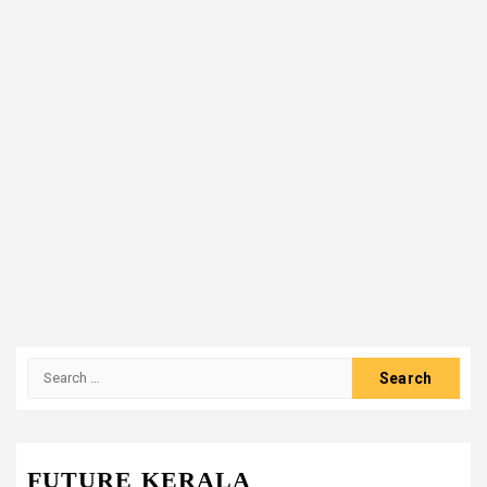
Search
for:
FUTURE KERALA