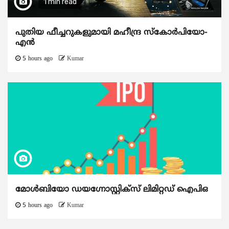
1 min read
പുതിയ ഫീച്ചറുകളുമായി മഹീന്ദ്ര സ്കോർപിയോ-
എൻ
5 hours ago
Kumar
മോൾബിയോ ഡയഗ്നോസ്റ്റിക്സ് ലിമിറ്റഡ് ഐപിഒ
5 hours ago
Kumar