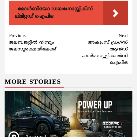
മോൾബിയോ ഡയഗ്നോസ്റ്റിക്സ്
ലിമിറ്റഡ് ഐപിഒ
Continue
Previous
Next
ജലബജറ്റിൽ നിന്നും
അകുംസ് ഡ്രഗ്സ്
Reading
ജലസുരക്ഷയിലേക്ക്
ആന്‍ഡ്
ഫാര്‍മസ്യൂട്ടിക്കല്‍സ്
ഐപിഒ
MORE STORIES
1 min read