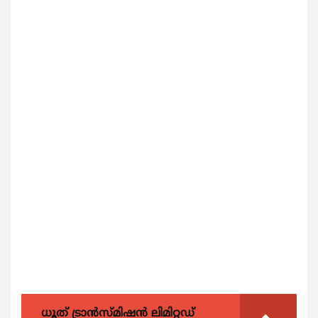
ധൂത് ട്രാൻസ്മിഷൻ ലിമിറ്റഡ്