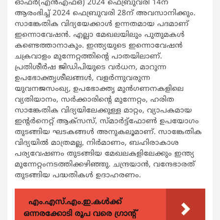
ഓഫര്‍(എന്‍എഫ്ഒ) 2024 ഫെബ്രുവരി 14ന്
ആരംഭിച്ച് 2024 ഫെബ്രുവരി 28ന് അവസാനിക്കും.
സാങ്കേതിക വിദ്യയേക്കാള്‍ ഉന്നതമായ പദമാണ്
ഇന്നൊവേഷന്‍. എല്ലാ മേഖലയിലും പുതുമകള്‍
കണ്ടെത്താനാകും. ഇന്ത്യയുടെ ഇന്നൊവേഷന്‍
ചക്രവാളം മുന്നേറ്റത്തിന്റെ പാതയിലാണ്.
പ്രതിശീര്‍ഷ ജിഡിപിയുടെ വര്‍ധന, മാറുന്ന
ഉപഭോക്തൃശീലങ്ങള്‍, വളര്‍ന്നുവരുന്ന
യുവനജസംഖ്യ, ഉപഭോക്തൃ മുന്‍ഗണനകളിലെ
വ്യതിയാനം, സര്‍ക്കാരിന്റെ മുന്നേറ്റം, ഹരിത
സാങ്കേതിക വിദ്യയിലേക്കുള്ള മാറ്റം, വ്യാപകമായ
ഇന്റര്‍നെറ്റ് ആക്‌സസ്, സ്മാര്‍ട്ട്‌ഫോണ്‍ ഉപയോഗം
തുടങ്ങിയ ഘടകങ്ങള്‍ അനുകലൂമാണ്. സാങ്കേതിക
വിദ്യയില്‍ മാത്രമല്ല, നിര്‍മാണം, ബഹിരാകാശ
പര്യവേഷണം തുടങ്ങിയ മേഖലകളിലേക്കും ഇന്ത്യ
മുന്നേറ്റംനടത്തിക്കഴിഞ്ഞു. ചന്ദ്രയാന്‍, വന്ദേഭാരത്
തുടങ്ങിയ പദ്ധതികള്‍ ഉദാഹരണം.
എം.എസ്.എം.ഇ.കൾക്ക്
ഒന്നരക്കോടി രൂപ വരെ ഗ്രാന്റ്