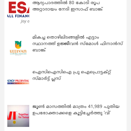
ആദ്യപാദത്തിൽ 80 കോടി രൂപ
അറ്റാദായം നേടി ഇസാഫ് ബാങ്ക്
മികച്ച തൊഴിലിടങ്ങളിൽ എട്ടാം
സ്ഥാനത്ത് ഉജ്ജീവൻ സ്മോൾ ഫിനാൻസ്
ബാങ്ക്
ഐസിഐസിഐ പ്രു ഐപ്രൊട്ടക്റ്റ്
സ്മാർട്ട് പ്ലസ്
ജൂൺ മാസത്തിൽ മാത്രം 41,989 പുതിയ
ഉപഭോക്താക്കളെ കൂട്ടിച്ചേർത്തു ‘വി’