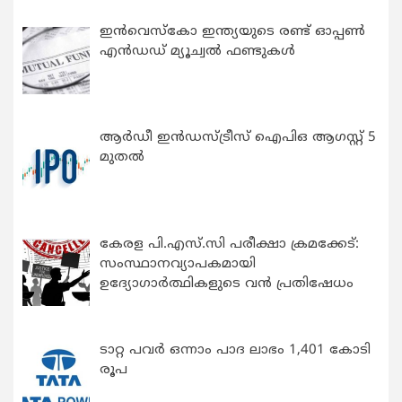
ഇന്‍വെസ്കോ ഇന്ത്യയുടെ രണ്ട് ഓപ്പണ്‍
എന്‍ഡഡ് മ്യൂച്വല്‍ ഫണ്ടുകള്‍
ആർഡീ ഇൻഡസ്ട്രീസ് ഐപിഒ ആഗസ്റ്റ് 5
മുതൽ
കേരള പി.എസ്.സി പരീക്ഷാ ക്രമക്കേട്:
സംസ്ഥാനവ്യാപകമായി
ഉദ്യോഗാര്‍ത്ഥികളുടെ വന്‍ പ്രതിഷേധം
ടാറ്റ പവർ ഒന്നാം പാദ ലാഭം 1,401 കോടി
രൂപ