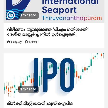
1 min read
വിഴിഞ്ഞം തുറമുഖത്തെ ‘പി.എം ഗതിശക്തി’
ദേശീയ മാസ്റ്റർ പ്ലാനിൽ ഉൾപ്പെടുത്തി
1 day ago
Kumar
1 min read
മിൽക്കി മിസ്റ്റ് ഡയറി ഫുഡ് ഐപിഒ