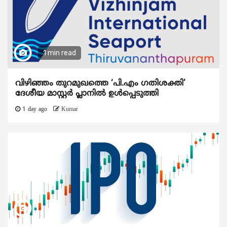
1 min read
വിഴിഞ്ഞം തുറമുഖത്തെ ‘പി.എം ഗതിശക്തി’
ദേശീയ മാസ്റ്റർ പ്ലാനിൽ ഉൾപ്പെടുത്തി
1 day ago
Kumar