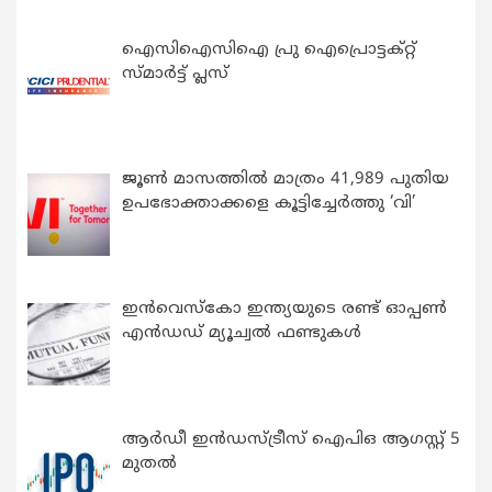
ഐസിഐസിഐ പ്രു ഐപ്രൊട്ടക്റ്റ്
സ്മാർട്ട് പ്ലസ്
ജൂൺ മാസത്തിൽ മാത്രം 41,989 പുതിയ
ഉപഭോക്താക്കളെ കൂട്ടിച്ചേർത്തു ‘വി’
ഇന്‍വെസ്കോ ഇന്ത്യയുടെ രണ്ട് ഓപ്പണ്‍
എന്‍ഡഡ് മ്യൂച്വല്‍ ഫണ്ടുകള്‍
ആർഡീ ഇൻഡസ്ട്രീസ് ഐപിഒ ആഗസ്റ്റ് 5
മുതൽ