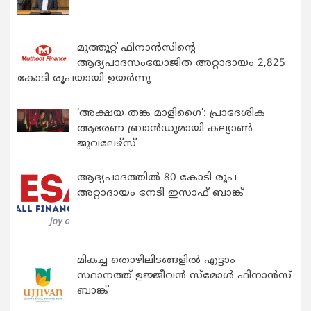
മുത്തൂറ്റ് ഫിനാൻസിന്റെ
ആദ്യപാദസംയോജിത അറ്റാദായം 2,825
കോടി രൂപയായി ഉയർന്നു
‘അക്ഷയ തങ്ക മാളിഗൈ’: പ്രാദേശിക
ആഭരണ ബ്രാന്‍ഡുമായി കല്യാണ്‍
ജുവലേഴ്‌സ്
ആദ്യപാദത്തിൽ 80 കോടി രൂപ
അറ്റാദായം നേടി ഇസാഫ് ബാങ്ക്
മികച്ച തൊഴിലിടങ്ങളിൽ എട്ടാം
സ്ഥാനത്ത് ഉജ്ജീവൻ സ്മോൾ ഫിനാൻസ്
ബാങ്ക്