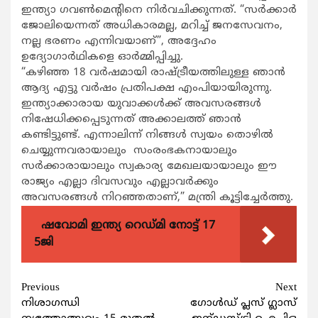
ഇന്ത്യാ ഗവൺമെൻ്റിനെ നിർവചിക്കുന്നത്. “സർക്കാർ
ജോലിയെന്നത് അധികാരമല്ല, മറിച്ച് ജനസേവനം,
നല്ല ഭരണം എന്നിവയാണ്”, അദ്ദേഹം
ഉദ്യോഗാർഥികളെ ഓർമ്മിപ്പിച്ചു.
“കഴിഞ്ഞ 18 വർഷമായി രാഷ്ട്രീയത്തിലുള്ള ഞാൻ
ആദ്യ എട്ടു വർഷം പ്രതിപക്ഷ എംപിയായിരുന്നു.
ഇന്ത്യാക്കാരായ യുവാക്കൾക്ക് അവസരങ്ങൾ
നിഷേധിക്കപ്പെടുന്നത് അക്കാലത്ത് ഞാൻ
കണ്ടിട്ടുണ്ട്. എന്നാലിന്ന് നിങ്ങൾ സ്വയം തൊഴിൽ
ചെയ്യുന്നവരായാലും സംരംഭകനായാലും
സർക്കാരായാലും സ്വകാര്യ മേഖലയായാലും ഈ
രാജ്യം എല്ലാ ദിവസവും എല്ലാവർക്കും
അവസരങ്ങൾ നിറഞ്ഞതാണ്,” മന്ത്രി കൂട്ടിച്ചേർത്തു.
ഷവോമി ഇന്ത്യ റെഡ്മി നോട്ട് 17
5ജി
Continue
Previous
Next
നിശാഗന്ധി
ഗോള്‍ഡ് പ്ലസ് ഗ്ലാസ്
Reading