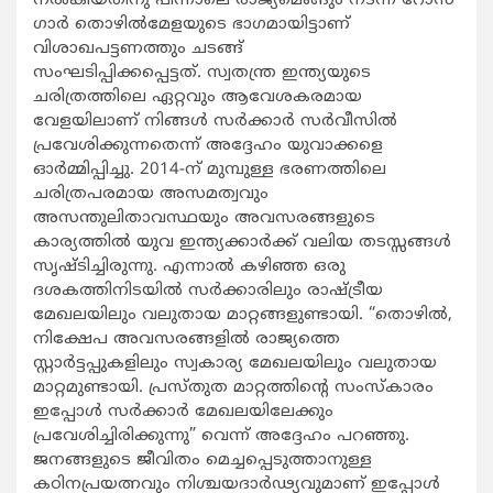
നൽകിയതിനു പിന്നാലെ രാജ്യമെങ്ങും നടന്ന റോസ്
ഗാർ തൊഴിൽമേളയുടെ ഭാഗമായിട്ടാണ്
വിശാഖപട്ടണത്തും ചടങ്ങ്
സംഘടിപ്പിക്കപ്പെട്ടത്. സ്വതന്ത്ര ഇന്ത്യയുടെ
ചരിത്രത്തിലെ ഏറ്റവും ആവേശകരമായ
വേളയിലാണ് നിങ്ങൾ സർക്കാർ സർവീസിൽ
പ്രവേശിക്കുന്നതെന്ന് അദ്ദേഹം യുവാക്കളെ
ഓർമ്മിപ്പിച്ചു. 2014-ന് മുമ്പുള്ള ഭരണത്തിലെ
ചരിത്രപരമായ അസമത്വവും
അസന്തുലിതാവസ്ഥയും അവസരങ്ങളുടെ
കാര്യത്തിൽ യുവ ഇന്ത്യക്കാർക്ക് വലിയ തടസ്സങ്ങൾ
സൃഷ്ടിച്ചിരുന്നു. എന്നാൽ കഴിഞ്ഞ ഒരു
ദശകത്തിനിടയിൽ സർക്കാരിലും രാഷ്ട്രീയ
മേഖലയിലും വലുതായ മാറ്റങ്ങളുണ്ടായി. “തൊഴിൽ,
നിക്ഷേപ അവസരങ്ങളിൽ രാജ്യത്തെ
സ്റ്റാർട്ടപ്പുകളിലും സ്വകാര്യ മേഖലയിലും വലുതായ
മാറ്റമുണ്ടായി. പ്രസ്തുത മാറ്റത്തിന്റെ സംസ്‌കാരം
ഇപ്പോൾ സർക്കാർ മേഖലയിലേക്കും
പ്രവേശിച്ചിരിക്കുന്നു” വെന്ന് അദ്ദേഹം പറഞ്ഞു.
ജനങ്ങളുടെ ജീവിതം മെച്ചപ്പെടുത്താനുള്ള
കഠിനപ്രയത്നവും നിശ്ചയദാർഢ്യവുമാണ് ഇപ്പോൾ