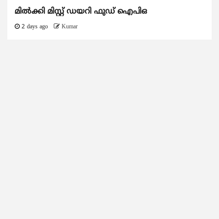
മിൽക്കി മിസ്റ്റ് ഡയറി ഫുഡ് ഐപിഒ
2 days ago
Kumar