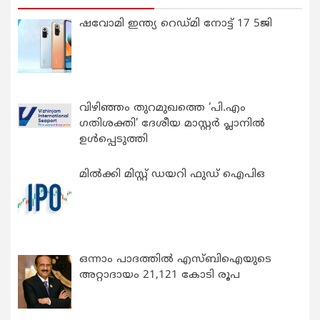
ഷവോമി ഇന്ത്യ റെഡ്മി നോട്ട് 17 5ജി
വിഴിഞ്ഞം തുറമുഖത്തെ ‘പി.എം
ഗതിശക്തി’ ദേശീയ മാസ്റ്റർ പ്ലാനിൽ
ഉൾപ്പെടുത്തി
മിൽക്കി മിസ്റ്റ് ഡയറി ഫുഡ് ഐപിഒ
ഒന്നാം പാദത്തിൽ എസ്ബിഐയുടെ
അറ്റാദായം 21,121 കോടി രൂപ