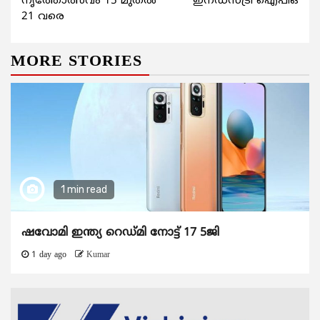
നൃത്തോത്സവം 15 മുതല്‍
ഇന്ഡസ്ട്രി ഐപിഒ
21 വരെ
MORE STORIES
1 min read
ഷവോമി ഇന്ത്യ റെഡ്മി നോട്ട് 17 5ജി
1 day ago
Kumar