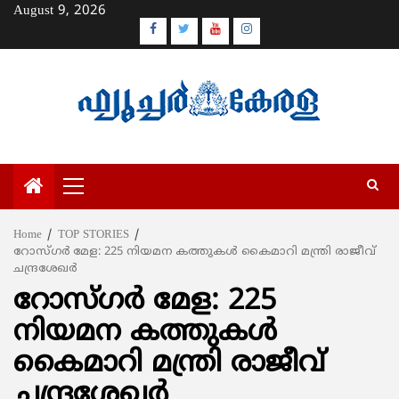
Skip
August 9, 2026
to
Facebook
Twitter
Youtube
Instagram
content
Primary
Menu
Home
TOP STORIES
റോസ്‌ഗർ മേള: 225 നിയമന കത്തുകൾ കൈമാറി മന്ത്രി രാജീവ്
ചന്ദ്രശേഖർ
റോസ്‌ഗർ മേള: 225
നിയമന കത്തുകൾ
കൈമാറി മന്ത്രി രാജീവ്
ചന്ദ്രശേഖർ