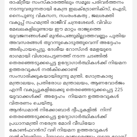
രാഷ്ട്രീയ സംസ്കാരത്തിലും സമൂല പരിവർത്തനം
നടന്നുവരുന്നതായി കേന്ദ്ര ഇലക്‌ട്രോണിക്‌സ്, ഐടി,
നൈപുണ്യ വികസന, സംരംഭകത്വ , ജലശക്തി
വകുപ്പ് സഹമന്ത്രി രാജീവ് ചന്ദ്രശേഖർ. വിവിധ
മേഖലകളിലുണ്ടായ ഈ മാറ്റം രാജ്യത്തെ
യുവജനങ്ങൾക്ക് മുൻപെങ്ങുമില്ലാത്തവണ്ണം പുതിയ
അവസരങ്ങൾ തുറന്നുകൊടുത്തുവെന്ന് അദ്ദേഹം
അഭിപ്രായപ്പെട്ടു. ദേശീയ റോസ്‌ഗർ മേളയുടെ
ഭാഗമായി വിശാഖപട്ടണത്ത് നടന്ന ചടങ്ങിൽ
തെരഞ്ഞെടുക്കപ്പെട്ട ഉദ്യോഗാർത്ഥികൾക്ക് നിയമന
ഉത്തരവുകൾ നൽകിക്കൊണ്ട്
സംസാരിക്കുകയായിരുന്നു മന്ത്രി. ഗോത്രകാര്യ
മന്ത്രാലയം, പ്രതിരോധ മന്ത്രാലയം, ആണവോർജം
എന്നീ വകുപ്പുകളിലേക്കു തെരഞ്ഞെടുക്കപ്പെട്ട 225
യുവാക്കൾക്ക് അദ്ദേഹം നിയമന ഉത്തരവുകൾ
വിതരണം ചെയ്തു.
ആൻഡമാൻ നിക്കോബാർ ദ്വീപുകളിൽ നിന്ന്
തെരഞ്ഞെടുക്കപ്പെട്ട ഉദ്യോഗാർത്ഥികൾക്ക്
പ്രധാനമന്ത്രി നരേന്ദ്ര മോദി വീഡിയോ
കോൺഫറൻസ് വഴി നിയമന ഉത്തരവുകൾ