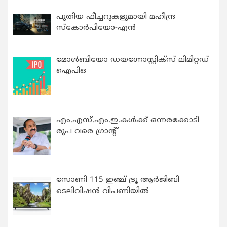
പുതിയ ഫീച്ചറുകളുമായി മഹീന്ദ്ര
സ്കോർപിയോ-എൻ
മോൾബിയോ ഡയഗ്നോസ്റ്റിക്സ് ലിമിറ്റഡ്
ഐപിഒ
എം.എസ്.എം.ഇ.കൾക്ക് ഒന്നരക്കോടി
രൂപ വരെ ഗ്രാന്റ്
സോണി 115 ഇഞ്ച് ട്രൂ ആർജിബി
ടെലിവിഷൻ വിപണിയിൽ