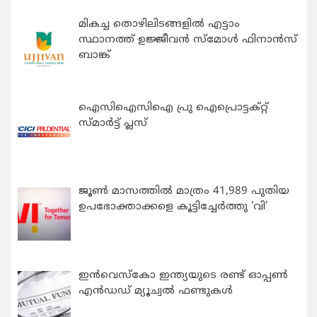
മികച്ച തൊഴിലിടങ്ങളിൽ എട്ടാം
സ്ഥാനത്ത് ഉജ്ജീവൻ സ്മോൾ ഫിനാൻസ്
ബാങ്ക്
ഐസിഐസിഐ പ്രു ഐപ്രൊട്ടക്റ്റ്
സ്മാർട്ട് പ്ലസ്
ജൂൺ മാസത്തിൽ മാത്രം 41,989 പുതിയ
ഉപഭോക്താക്കളെ കൂട്ടിച്ചേർത്തു ‘വി’
ഇന്‍വെസ്കോ ഇന്ത്യയുടെ രണ്ട് ഓപ്പണ്‍
എന്‍ഡഡ് മ്യൂച്വല്‍ ഫണ്ടുകള്‍