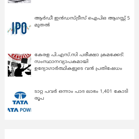
ആർഡീ ഇൻഡസ്ട്രീസ് ഐപിഒ ആഗസ്റ്റ് 5
മുതൽ
കേരള പി.എസ്.സി പരീക്ഷാ ക്രമക്കേട്:
സംസ്ഥാനവ്യാപകമായി
ഉദ്യോഗാര്‍ത്ഥികളുടെ വന്‍ പ്രതിഷേധം
ടാറ്റ പവർ ഒന്നാം പാദ ലാഭം 1,401 കോടി
രൂപ