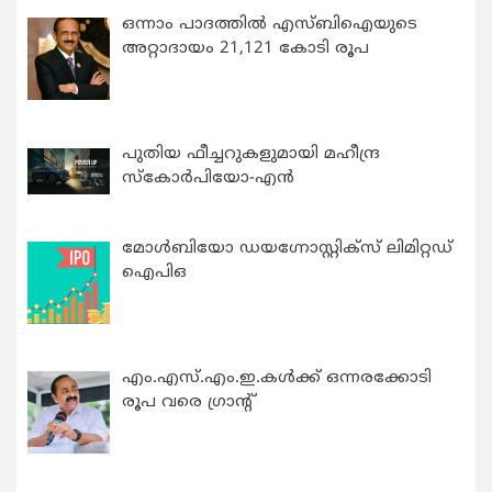
ഒന്നാം പാദത്തിൽ എസ്ബിഐയുടെ
അറ്റാദായം 21,121 കോടി രൂപ
പുതിയ ഫീച്ചറുകളുമായി മഹീന്ദ്ര
സ്കോർപിയോ-എൻ
മോൾബിയോ ഡയഗ്നോസ്റ്റിക്സ് ലിമിറ്റഡ്
ഐപിഒ
എം.എസ്.എം.ഇ.കൾക്ക് ഒന്നരക്കോടി
രൂപ വരെ ഗ്രാന്റ്