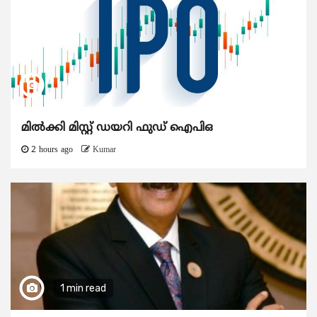
മിൽക്കി മിസ്റ്റ് ഡയറി ഫുഡ് ഐപിഒ
2 hours ago
Kumar
1 min read