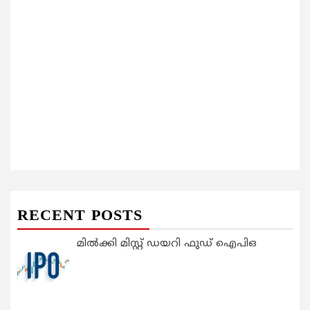
RECENT POSTS
മിൽക്കി മിസ്റ്റ് ഡയറി ഫുഡ് ഐപിഒ