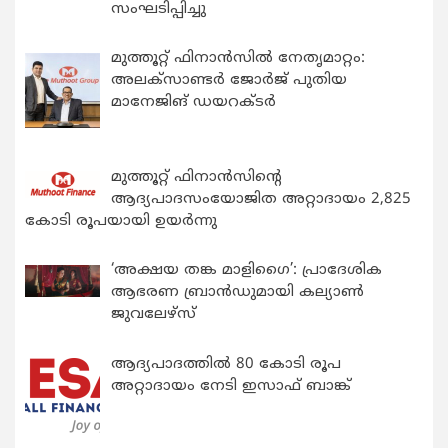
സംഘടിപ്പിച്ചു
മുത്തൂറ്റ് ഫിനാൻസിൽ നേതൃമാറ്റം:
അലക്സാണ്ടർ ജോർജ് പുതിയ
മാനേജിങ് ഡയറക്ടർ
മുത്തൂറ്റ് ഫിനാൻസിന്റെ
ആദ്യപാദസംയോജിത അറ്റാദായം 2,825
കോടി രൂപയായി ഉയർന്നു
‘അക്ഷയ തങ്ക മാളിഗൈ’: പ്രാദേശിക
ആഭരണ ബ്രാന്‍ഡുമായി കല്യാണ്‍
ജുവലേഴ്‌സ്
ആദ്യപാദത്തിൽ 80 കോടി രൂപ
അറ്റാദായം നേടി ഇസാഫ് ബാങ്ക്