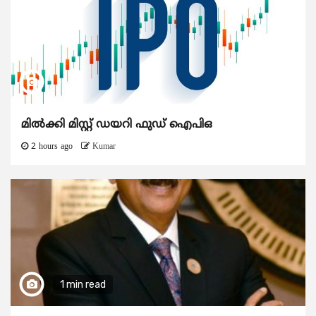
മിൽക്കി മിസ്റ്റ് ഡയറി ഫുഡ് ഐപിഒ
2 hours ago
Kumar
1 min read