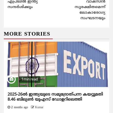
Reading
ഏപ്രിലില്‍ ഇന്ത്യ
വാക്‌സിന്‍
സന്ദര്‍ശിക്കും
സുരക്ഷിതമെന്ന്
ലോകാരോഗ്യ
സംഘടനയും
MORE STORIES
1 min read
2025-26ൽ ഇന്ത്യയുടെ സമുദ്രോത്പന്ന കയറ്റുമതി
8.46 ബില്യൺ യുഎസ് ഡോളറിലെത്തി
2 months ago
Kumar