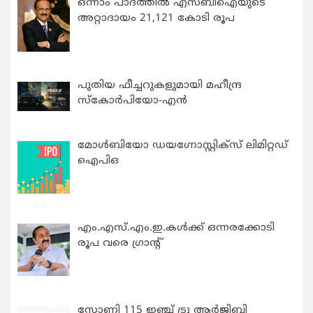
ഒന്നാം പാദത്തിൽ എസ്ബിഐയുടെ
അറ്റാദായം 21,121 കോടി രൂപ
പുതിയ ഫീച്ചറുകളുമായി മഹീന്ദ്ര
സ്കോർപിയോ-എൻ
മോൾബിയോ ഡയഗ്നോസ്റ്റിക്സ് ലിമിറ്റഡ്
ഐപിഒ
എം.എസ്.എം.ഇ.കൾക്ക് ഒന്നരക്കോടി
രൂപ വരെ ഗ്രാന്റ്
സോണി 115 ഇഞ്ച് ട്രൂ ആർജിബി