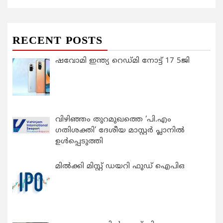
RECENT POSTS
ഷവോമി ഇന്ത്യ റെഡ്മി നോട്ട് 17 5ജി
വിഴിഞ്ഞം തുറമുഖത്തെ ‘പി.എം
ഗതിശക്തി’ ദേശീയ മാസ്റ്റർ പ്ലാനിൽ
ഉൾപ്പെടുത്തി
മിൽക്കി മിസ്റ്റ് ഡയറി ഫുഡ് ഐപിഒ