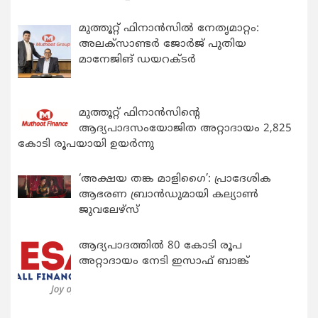
മുത്തൂറ്റ് ഫിനാൻസിൽ നേതൃമാറ്റം:
അലക്സാണ്ടർ ജോർജ് പുതിയ
മാനേജിങ് ഡയറക്ടർ
മുത്തൂറ്റ് ഫിനാൻസിന്റെ
ആദ്യപാദസംയോജിത അറ്റാദായം 2,825
കോടി രൂപയായി ഉയർന്നു
‘അക്ഷയ തങ്ക മാളിഗൈ’: പ്രാദേശിക
ആഭരണ ബ്രാന്‍ഡുമായി കല്യാണ്‍
ജുവലേഴ്‌സ്
ആദ്യപാദത്തിൽ 80 കോടി രൂപ
അറ്റാദായം നേടി ഇസാഫ് ബാങ്ക്