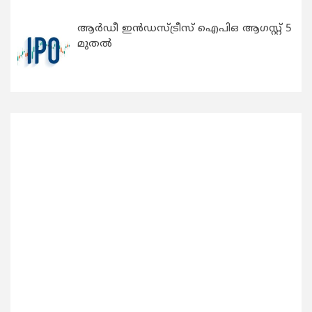
ആർഡീ ഇൻഡസ്ട്രീസ് ഐപിഒ ആഗസ്റ്റ് 5
മുതൽ