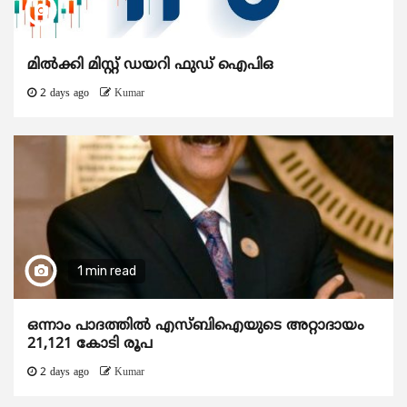
മിൽക്കി മിസ്റ്റ് ഡയറി ഫുഡ് ഐപിഒ
2 days ago
Kumar
1 min read
ഒന്നാം പാദത്തിൽ എസ്ബിഐയുടെ അറ്റാദായം
21,121 കോടി രൂപ
2 days ago
Kumar