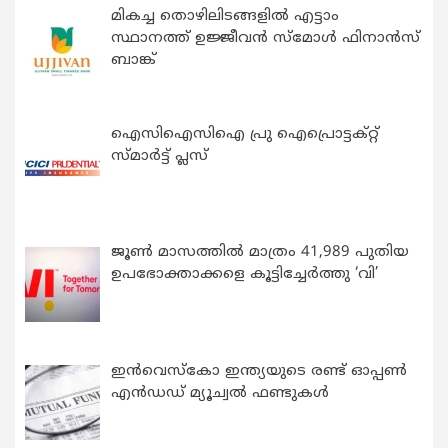
മികച്ച തൊഴിലിടങ്ങളിൽ എട്ടാം
സ്ഥാനത്ത് ഉജ്ജീവൻ സ്മോൾ ഫിനാൻസ്
ബാങ്ക്
ഐസിഐസിഐ പ്രു ഐപ്രൊട്ടക്റ്റ്
സ്മാർട്ട് പ്ലസ്
ജൂൺ മാസത്തിൽ മാത്രം 41,989 പുതിയ
ഉപഭോക്താക്കളെ കൂട്ടിച്ചേർത്തു ‘വി’
ഇന്‍വെസ്കോ ഇന്ത്യയുടെ രണ്ട് ഓപ്പണ്‍
എന്‍ഡഡ് മ്യൂച്വല്‍ ഫണ്ടുകള്‍