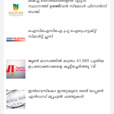
മികച്ച തൊഴിലിടങ്ങളിൽ എട്ടാം
സ്ഥാനത്ത് ഉജ്ജീവൻ സ്മോൾ ഫിനാൻസ്
ബാങ്ക്
ഐസിഐസിഐ പ്രു ഐപ്രൊട്ടക്റ്റ്
സ്മാർട്ട് പ്ലസ്
ജൂൺ മാസത്തിൽ മാത്രം 41,989 പുതിയ
ഉപഭോക്താക്കളെ കൂട്ടിച്ചേർത്തു ‘വി’
ഇന്‍വെസ്കോ ഇന്ത്യയുടെ രണ്ട് ഓപ്പണ്‍
എന്‍ഡഡ് മ്യൂച്വല്‍ ഫണ്ടുകള്‍