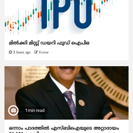
മിൽക്കി മിസ്റ്റ് ഡയറി ഫുഡ് ഐപിഒ
3 hours ago
Kumar
1 min read
ഒന്നാം പാദത്തിൽ എസ്ബിഐയുടെ അറ്റാദായം