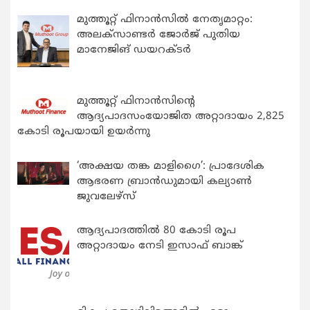
മുത്തൂറ്റ് ഫിനാൻസിൽ നേതൃമാറ്റം:
അലക്സാണ്ടർ ജോർജ് പുതിയ
മാനേജിങ് ഡയറക്ടർ
മുത്തൂറ്റ് ഫിനാൻസിന്റെ
ആദ്യപാദസംയോജിത അറ്റാദായം 2,825
കോടി രൂപയായി ഉയർന്നു
‘അക്ഷയ തങ്ക മാളിഗൈ’: പ്രാദേശിക
ആഭരണ ബ്രാന്‍ഡുമായി കല്യാണ്‍
ജുവലേഴ്‌സ്
ആദ്യപാദത്തിൽ 80 കോടി രൂപ
അറ്റാദായം നേടി ഇസാഫ് ബാങ്ക്