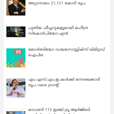
അറ്റാദായം 21,121 കോടി രൂപ
പുതിയ ഫീച്ചറുകളുമായി മഹീന്ദ്ര
സ്കോർപിയോ-എൻ
മോൾബിയോ ഡയഗ്നോസ്റ്റിക്സ് ലിമിറ്റഡ്
ഐപിഒ
എം.എസ്.എം.ഇ.കൾക്ക് ഒന്നരക്കോടി
രൂപ വരെ ഗ്രാന്റ്
സോണി 115 ഇഞ്ച് ട്രൂ ആർജിബി