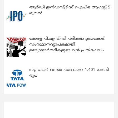
ആർഡീ ഇൻഡസ്ട്രീസ് ഐപിഒ ആഗസ്റ്റ് 5
മുതൽ
കേരള പി.എസ്.സി പരീക്ഷാ ക്രമക്കേട്:
സംസ്ഥാനവ്യാപകമായി
ഉദ്യോഗാര്‍ത്ഥികളുടെ വന്‍ പ്രതിഷേധം
ടാറ്റ പവർ ഒന്നാം പാദ ലാഭം 1,401 കോടി
രൂപ