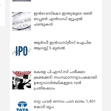
ഇന്‍വെസ്കോ ഇന്ത്യയുടെ രണ്ട്
ഓപ്പണ്‍ എന്‍ഡഡ് മ്യൂച്വല്‍
ഫണ്ടുകള്‍
ആർഡീ ഇൻഡസ്ട്രീസ് ഐപിഒ
ആഗസ്റ്റ് 5 മുതൽ
കേരള പി.എസ്.സി പരീക്ഷാ
ക്രമക്കേട്: സംസ്ഥാനവ്യാപകമായി
ഉദ്യോഗാര്‍ത്ഥികളുടെ വന്‍
പ്രതിഷേധം
ടാറ്റ പവർ ഒന്നാം പാദ ലാഭം 1,401
കോടി രൂപ