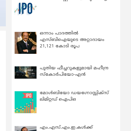
ഒന്നാം പാദത്തിൽ
എസ്ബിഐയുടെ അറ്റാദായം
21,121 കോടി രൂപ
പുതിയ ഫീച്ചറുകളുമായി മഹീന്ദ്ര
സ്കോർപിയോ-എൻ
മോൾബിയോ ഡയഗ്നോസ്റ്റിക്സ്
ലിമിറ്റഡ് ഐപിഒ
എം.എസ്.എം.ഇ.കൾക്ക്