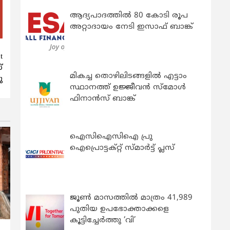
ആദ്യപാദത്തിൽ 80 കോടി രൂപ
അറ്റാദായം നേടി ഇസാഫ് ബാങ്ക്
t
്
മികച്ച തൊഴിലിടങ്ങളിൽ എട്ടാം
ു
സ്ഥാനത്ത് ഉജ്ജീവൻ സ്മോൾ
ഫിനാൻസ് ബാങ്ക്
ഐസിഐസിഐ പ്രു
ഐപ്രൊട്ടക്റ്റ് സ്മാർട്ട് പ്ലസ്
ജൂൺ മാസത്തിൽ മാത്രം 41,989
പുതിയ ഉപഭോക്താക്കളെ
കൂട്ടിച്ചേർത്തു ‘വി’