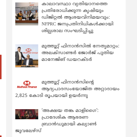
കാലാവസ്ഥാ വ്യതിയാനത്തെ
പ്രതിരോധിക്കുന്ന കൃഷിയും
ഡിജിറ്റൽ ആശയവിനിമയവും:
NFPRC ജനപ്രതിനിധികൾക്കായി
ശില്പശാല സംഘടിപ്പിച്ചു
മുത്തൂറ്റ് ഫിനാൻസിൽ നേതൃമാറ്റം:
അലക്സാണ്ടർ ജോർജ് പുതിയ
മാനേജിങ് ഡയറക്ടർ
മുത്തൂറ്റ് ഫിനാൻസിന്റെ
ആദ്യപാദസംയോജിത അറ്റാദായം
2,825 കോടി രൂപയായി ഉയർന്നു
‘അക്ഷയ തങ്ക മാളിഗൈ’:
പ്രാദേശിക ആഭരണ
ബ്രാന്‍ഡുമായി കല്യാണ്‍
ജുവലേഴ്‌സ്