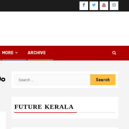
Facebook
Twitter
Youtube
Instagr
MORE
ARCHIVE
ാം
Search
for:
FUTURE KERALA