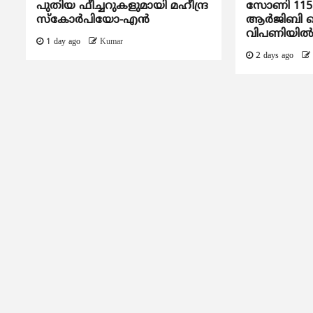
പുതിയ ഫീച്ചറുകളുമായി മഹീന്ദ്ര
സോണി 115 ഇഞ
സ്കോർപിയോ-എൻ
ആർജിബി ട
വിപണിയി
1 day ago
Kumar
2 days ago