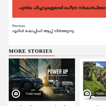
പുതിയ ഫീച്ചറുകളുമായി മഹീന്ദ്ര സ്കോർപി
Continue
Previous
ഗൂഗിള്‍ ഷോപ്പിംഗ് ആപ്പ് നിര്‍ത്തുന്നു
Reading
MORE STORIES
1 min read
1 min 