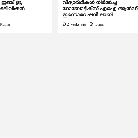
്ച് ട്രൂ
വിദ്യാര്‍ഥികള്‍ നിര്‍മ്മിച്ച
െലിവിഷൻ
റോബോട്ടിക്സ് എഐ ആന്‍ഡ്
ൽ
ഇന്നൊവേഷന്‍ ലാബ്
Kumar
2 weeks ago
Kumar