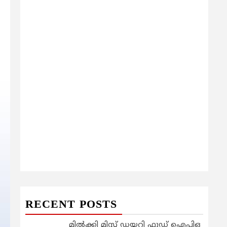
RECENT POSTS
മിൽക്കി മിസ്റ്റ് ഡയറി ഫുഡ് ഐപിഒ