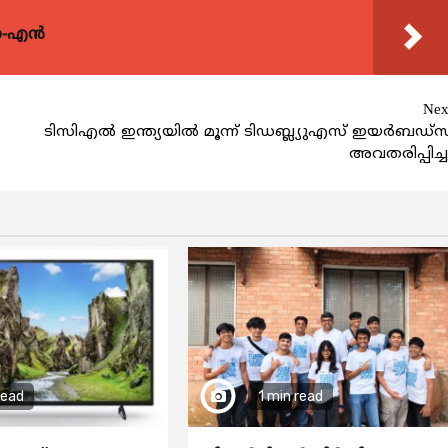
യോ-എൻ
Nex
ടിസിഎല്‍ ഇന്ത്യയില്‍ മൂന്ന് ടിഡബ്ല്യുഎസ് ഇയര്‍ബഡ്‌സ
അവതരിപ്പിച്ച
read
1 min read