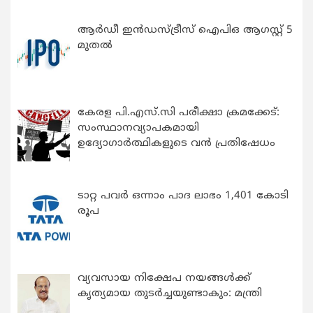
ആർഡീ ഇൻഡസ്ട്രീസ് ഐപിഒ ആഗസ്റ്റ് 5
മുതൽ
കേരള പി.എസ്.സി പരീക്ഷാ ക്രമക്കേട്:
സംസ്ഥാനവ്യാപകമായി
ഉദ്യോഗാര്‍ത്ഥികളുടെ വന്‍ പ്രതിഷേധം
ടാറ്റ പവർ ഒന്നാം പാദ ലാഭം 1,401 കോടി
രൂപ
വ്യവസായ നിക്ഷേപ നയങ്ങള്‍ക്ക്
കൃത്യമായ തുടര്‍ച്ചയുണ്ടാകും: മന്ത്രി