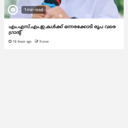
1 min read
എം.എസ്.എം.ഇ.കൾക്ക് ഒന്നരക്കോടി രൂപ വരെ
ഗ്രാന്റ്
16 hours ago
Kumar