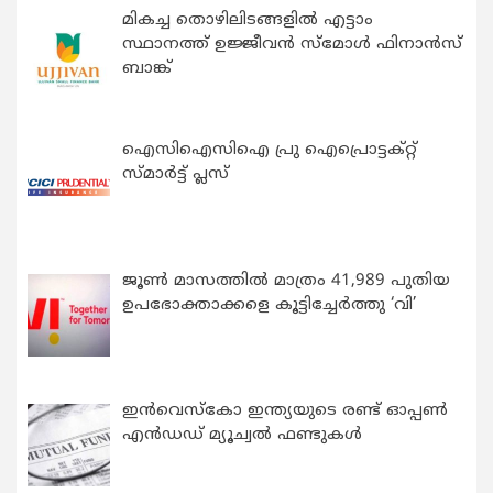
മികച്ച തൊഴിലിടങ്ങളിൽ എട്ടാം
സ്ഥാനത്ത് ഉജ്ജീവൻ സ്മോൾ ഫിനാൻസ്
ബാങ്ക്
ഐസിഐസിഐ പ്രു ഐപ്രൊട്ടക്റ്റ്
സ്മാർട്ട് പ്ലസ്
ജൂൺ മാസത്തിൽ മാത്രം 41,989 പുതിയ
ഉപഭോക്താക്കളെ കൂട്ടിച്ചേർത്തു ‘വി’
ഇന്‍വെസ്കോ ഇന്ത്യയുടെ രണ്ട് ഓപ്പണ്‍
എന്‍ഡഡ് മ്യൂച്വല്‍ ഫണ്ടുകള്‍