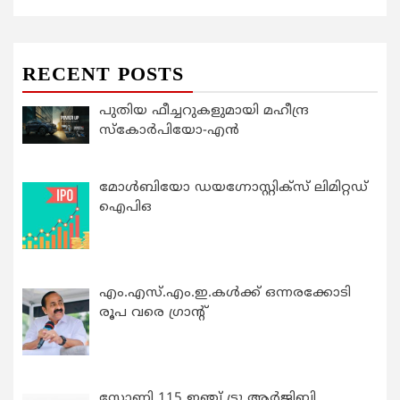
RECENT POSTS
പുതിയ ഫീച്ചറുകളുമായി മഹീന്ദ്ര
സ്കോർപിയോ-എൻ
മോൾബിയോ ഡയഗ്നോസ്റ്റിക്സ് ലിമിറ്റഡ്
ഐപിഒ
എം.എസ്.എം.ഇ.കൾക്ക് ഒന്നരക്കോടി
രൂപ വരെ ഗ്രാന്റ്
സോണി 115 ഇഞ്ച് ട്രൂ ആർജിബി