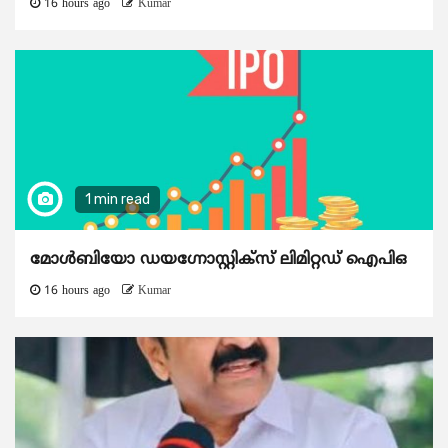
16 hours ago
Kumar
1 min read
മോൾബിയോ ഡയഗ്നോസ്റ്റിക്സ് ലിമിറ്റഡ് ഐപിഒ
16 hours ago
Kumar