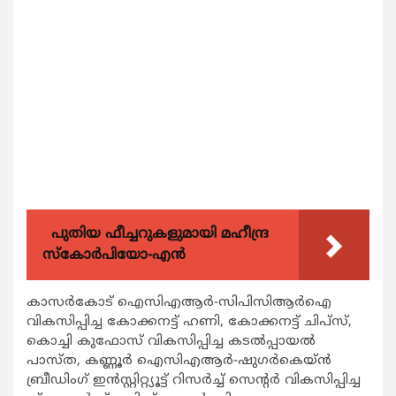
പുതിയ ഫീച്ചറുകളുമായി മഹീന്ദ്ര
സ്കോർപിയോ-എൻ
കാസര്‍കോട് ഐസിഎആര്‍-സിപിസിആര്‍ഐ
വികസിപ്പിച്ച കോക്കനട്ട് ഹണി, കോക്കനട്ട് ചിപ്സ്,
കൊച്ചി കുഫോസ് വികസിപ്പിച്ച കടല്‍പ്പായല്‍
പാസ്ത, കണ്ണൂര്‍ ഐസിഎആര്‍-ഷുഗര്‍കെയ്ന്‍
ബ്രീഡിംഗ് ഇന്‍സ്റ്റിറ്റ്യൂട്ട് റിസര്‍ച്ച് സെന്‍റര്‍ വികസിപ്പിച്ച