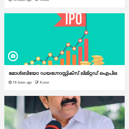
16 hours ago
Kumar
മോൾബിയോ ഡയഗ്നോസ്റ്റിക്സ് ലിമിറ്റഡ് ഐപിഒ
16 hours ago
Kumar