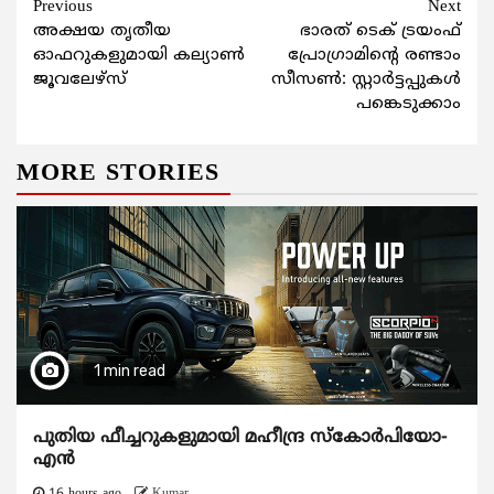
Continue
Previous
Next
അക്ഷയ തൃതീയ
ഭാരത് ടെക് ട്രയംഫ്
Reading
ഓഫറുകളുമായി കല്യാണ്‍
പ്രോഗ്രാമിന്‍റെ രണ്ടാം
ജൂവലേഴ്സ്
സീസണ്‍: സ്റ്റാര്‍ട്ടപ്പുകള്‍
പങ്കെടുക്കാം
MORE STORIES
1 min read
പുതിയ ഫീച്ചറുകളുമായി മഹീന്ദ്ര സ്കോർപിയോ-
എൻ