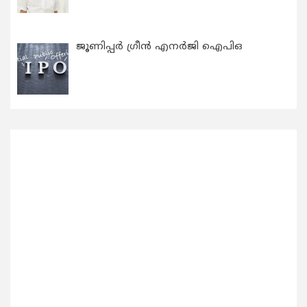
ജൂണിപ്പർ ഗ്രീൻ എനർജി ഐപിഒ