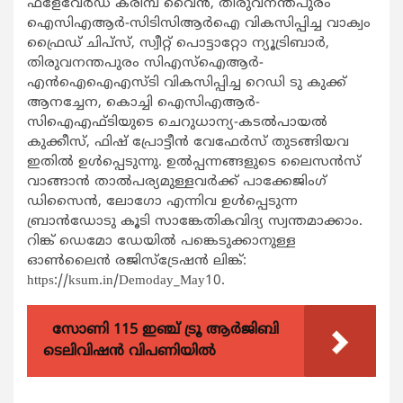
ഫ്ളേവേര്‍ഡ് കരിമ്പ് വൈന്‍, തിരുവനന്തപുരം
ഐസിഎആര്‍-സിടിസിആര്‍ഐ വികസിപ്പിച്ച വാക്വം
ഫ്രൈഡ് ചിപ്സ്, സ്വീറ്റ് പൊട്ടാറ്റോ ന്യൂട്രിബാര്‍,
തിരുവനന്തപുരം സിഎസ്ഐആര്‍-
എന്‍ഐഐഎസ്ടി വികസിപ്പിച്ച റെഡി ടു കുക്ക്
ആനച്ചേന, കൊച്ചി ഐസിഎആര്‍-
സിഐഎഫ്ടിയുടെ ചെറുധാന്യ-കടല്‍പായല്‍
കുക്കീസ്, ഫിഷ് പ്രോട്ടീന്‍ വേഫേര്‍സ് തുടങ്ങിയവ
ഇതില്‍ ഉള്‍പ്പെടുന്നു. ഉല്‍പ്പന്നങ്ങളുടെ ലൈസന്‍സ്
വാങ്ങാന്‍ താല്‍പര്യമുള്ളവര്‍ക്ക് പാക്കേജിംഗ്
ഡിസൈന്‍, ലോഗോ എന്നിവ ഉള്‍പ്പെടുന്ന
ബ്രാന്‍ഡോടു കൂടി സാങ്കേതികവിദ്യ സ്വന്തമാക്കാം.
റിങ്ക് ഡെമോ ഡേയില്‍ പങ്കെടുക്കാനുള്ള
ഓണ്‍ലൈന്‍ രജിസ്ട്രേഷന്‍ ലിങ്ക്:
https://ksum.in/Demoday_May10.
സോണി 115 ഇഞ്ച് ട്രൂ ആർജിബി
ടെലിവിഷൻ വിപണിയിൽ