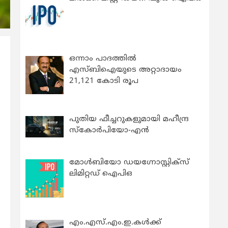
ഒന്നാം പാദത്തിൽ
എസ്ബിഐയുടെ അറ്റാദായം
21,121 കോടി രൂപ
പുതിയ ഫീച്ചറുകളുമായി മഹീന്ദ്ര
സ്കോർപിയോ-എൻ
മോൾബിയോ ഡയഗ്നോസ്റ്റിക്സ്
ലിമിറ്റഡ് ഐപിഒ
എം.എസ്.എം.ഇ.കൾക്ക്