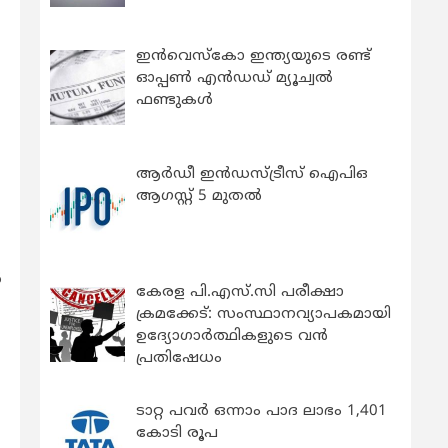
ഇന്‍വെസ്കോ ഇന്ത്യയുടെ രണ്ട്
ഓപ്പണ്‍ എന്‍ഡഡ് മ്യൂച്വല്‍
ഫണ്ടുകള്‍
ആർഡീ ഇൻഡസ്ട്രീസ് ഐപിഒ
ആഗസ്റ്റ് 5 മുതൽ
‍
കേരള പി.എസ്.സി പരീക്ഷാ
ക്രമക്കേട്: സംസ്ഥാനവ്യാപകമായി
ഉദ്യോഗാര്‍ത്ഥികളുടെ വന്‍
പ്രതിഷേധം
ടാറ്റ പവർ ഒന്നാം പാദ ലാഭം 1,401
കോടി രൂപ