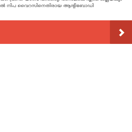
ുകളില്‍ നിപ വൈറസിനെതിരായ ആന്റിബോഡി