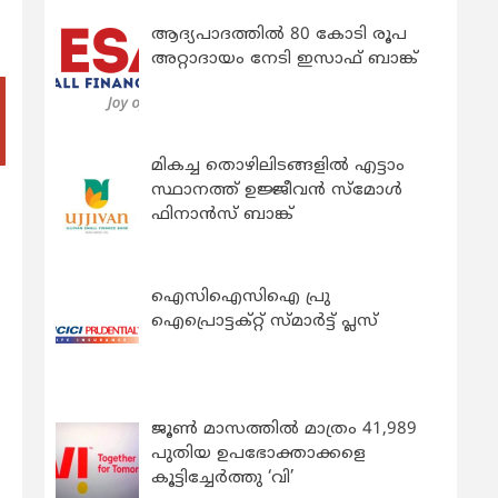
ആദ്യപാദത്തിൽ 80 കോടി രൂപ
അറ്റാദായം നേടി ഇസാഫ് ബാങ്ക്
മികച്ച തൊഴിലിടങ്ങളിൽ എട്ടാം
സ്ഥാനത്ത് ഉജ്ജീവൻ സ്മോൾ
ഫിനാൻസ് ബാങ്ക്
ഐസിഐസിഐ പ്രു
ഐപ്രൊട്ടക്റ്റ് സ്മാർട്ട് പ്ലസ്
ജൂൺ മാസത്തിൽ മാത്രം 41,989
പുതിയ ഉപഭോക്താക്കളെ
കൂട്ടിച്ചേർത്തു ‘വി’