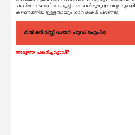
പശ്ചിമ ബംഗാളിലെ കൂച്ച് ബെഹറിലുമുള്ള വവ്വാല
കണ്ടെത്തിയിട്ടുള്ളതായും ഗവേഷകര്‍ പറഞ്ഞു.
മിൽക്കി മിസ്റ്റ് ഡയറി ഫുഡ് ഐപിഒ
അടുത്ത പകര്‍ച്ചവ്യാധി?