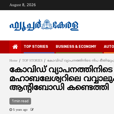
Skip
August 8, 2026
to
content
TOP STORIES
BUSINESS & ECONOMY
AUTO
Home
TOP STORIES
കോവിഡ് വ്യാപനത്തിനിടെ നിപ ഭീതിയു
കോവിഡ് വ്യാപനത്തിനിടെ 
മഹാബലേശ്വറിലെ വവ്വാല
ആന്റിബോഡി കണ്ടെത്തി
1 min read
5 years ago