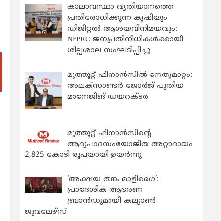
കാലാവസ്ഥാ വ്യതിയാനത്തെ
പ്രതിരോധിക്കുന്ന കൃഷിയും
ഡിജിറ്റൽ ആശയവിനിമയവും:
NFPRC ജനപ്രതിനിധികൾക്കായി
ശില്പശാല സംഘടിപ്പിച്ചു
മുത്തൂറ്റ് ഫിനാൻസിൽ നേതൃമാറ്റം:
അലക്സാണ്ടർ ജോർജ് പുതിയ
മാനേജിങ് ഡയറക്ടർ
മുത്തൂറ്റ് ഫിനാൻസിന്റെ
ആദ്യപാദസംയോജിത അറ്റാദായം
2,825 കോടി രൂപയായി ഉയർന്നു
‘അക്ഷയ തങ്ക മാളിഗൈ’:
പ്രാദേശിക ആഭരണ
ബ്രാന്‍ഡുമായി കല്യാണ്‍
ജുവലേഴ്‌സ്