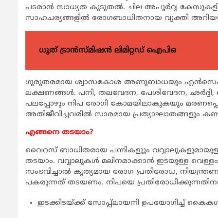
പടരാന്‍ സാധ്യത കൂടുതല്‍. ചില അപൂര്‍വ്വ കേസുക
സാഹചര്യങ്ങളില്‍ രോഗബാധിതനായ വ്യക്തി അറിയ
ധൂത് ട്രാൻസ്മിഷൻ ലിമിറ്റഡ് ഐപിഒ
ഗുരുതരമായ ശ്വാസകോശ അണുബാധയും എന്‍സെഫാലിറ്
ലക്ഷണങ്ങള്‍. പനി, തലവേദന, പേശിവേദന, ഛര്‍ദ്ദി
പലപ്പോഴും നിപ രോഗി കോമയിലാകുകയും മരണപ്പെട
അതിജീവിച്ചവരില്‍ സാരമായ പ്രത്യാഘാതങ്ങളും കണ്ട
എങ്ങനെ തടയാം?
വൈറസ് ബാധിതരായ പന്നികളുും വവ്വാലുകളുമായുള്ള
തടയാം. വവ്വാലുകള്‍ മലിനമാക്കാന്‍ ഇടയുള്ള വെള്ളം
സംഭവിച്ചാല്‍ കൃത്യമായ രോഗ പ്രതിരോധ, നിയന്ത്രണ
പകരുന്നത് തടയണം. നിപയെ പ്രതിരോധിക്കുന്നതിനായി സ്വ
ഇടക്കിടയ്ക്ക് സോപ്പ്‌ലായനി ഉപയോഗിച്ച് കൈകള്