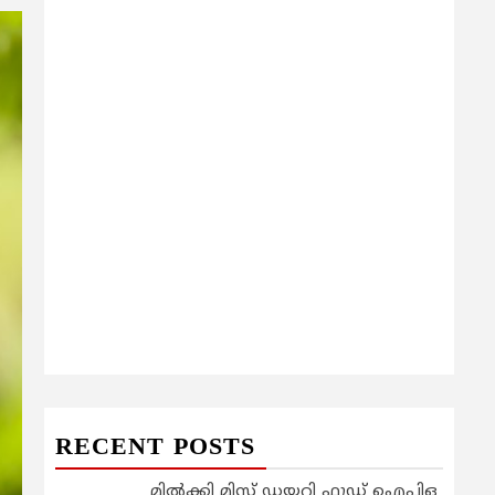
RECENT POSTS
മിൽക്കി മിസ്റ്റ് ഡയറി ഫുഡ് ഐപിഒ