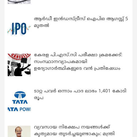
ആർഡീ ഇൻഡസ്ട്രീസ് ഐപിഒ ആഗസ്റ്റ് 5
മുതൽ
കേരള പി.എസ്.സി പരീക്ഷാ ക്രമക്കേട്:
സംസ്ഥാനവ്യാപകമായി
ഉദ്യോഗാര്‍ത്ഥികളുടെ വന്‍ പ്രതിഷേധം
ടാറ്റ പവർ ഒന്നാം പാദ ലാഭം 1,401 കോടി
രൂപ
വ്യവസായ നിക്ഷേപ നയങ്ങള്‍ക്ക്
കൃത്യമായ തുടര്‍ച്ചയുണ്ടാകും: മന്ത്രി