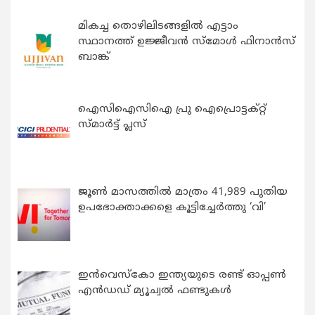
മികച്ച തൊഴിലിടങ്ങളിൽ എട്ടാം
സ്ഥാനത്ത് ഉജ്ജീവൻ സ്മോൾ ഫിനാൻസ്
ബാങ്ക്
ഐസിഐസിഐ പ്രു ഐപ്രൊട്ടക്റ്റ്
സ്മാർട്ട് പ്ലസ്
ജൂൺ മാസത്തിൽ മാത്രം 41,989 പുതിയ
ഉപഭോക്താക്കളെ കൂട്ടിച്ചേർത്തു ‘വി’
ഇന്‍വെസ്കോ ഇന്ത്യയുടെ രണ്ട് ഓപ്പണ്‍
എന്‍ഡഡ് മ്യൂച്വല്‍ ഫണ്ടുകള്‍