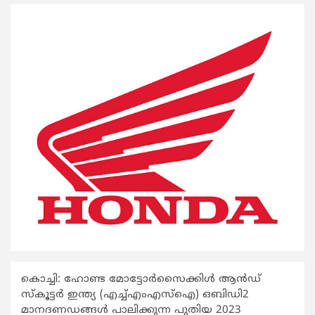
കൊച്ചി: ഹോണ്ട മോട്ടോര്‍സൈക്കിള്‍ ആന്‍ഡ്
സ്‌കൂട്ടര്‍ ഇന്ത്യ (എച്ച്എംഎസ്‌ഐ) ഒബിഡി2
മാനദണഡങ്ങള്‍ പാലിക്കുന്ന പുതിയ 2023