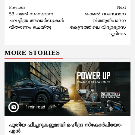
Continue
Previous
Next
53 -ാമത് സംസ്ഥാന
ഒക്കല്‍ സംസ്ഥാന
Reading
ചലച്ചിത്ര അവാർഡുകൾ
വിത്തുത്പാദന
വിതരണം ചെയ്തു
കേന്ദ്രത്തിലെ വിദ്യാഭ്യാസ
ടൂറിസം
MORE STORIES
1 min read
പുതിയ ഫീച്ചറുകളുമായി മഹീന്ദ്ര സ്കോർപിയോ-
എൻ