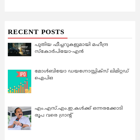
RECENT POSTS
പുതിയ ഫീച്ചറുകളുമായി മഹീന്ദ്ര
സ്കോർപിയോ-എൻ
മോൾബിയോ ഡയഗ്നോസ്റ്റിക്സ് ലിമിറ്റഡ്
ഐപിഒ
എം.എസ്.എം.ഇ.കൾക്ക് ഒന്നരക്കോടി
രൂപ വരെ ഗ്രാന്റ്