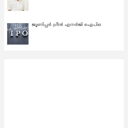
ജൂണിപ്പർ ഗ്രീൻ എനർജി ഐപിഒ