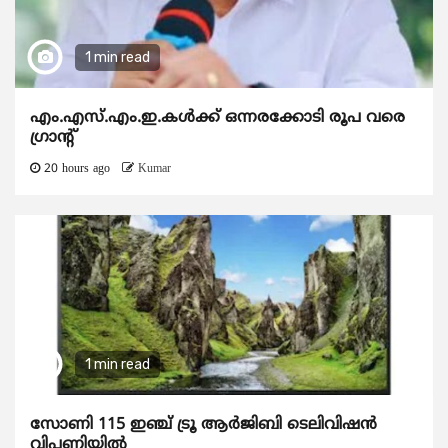
1 min read
എം.എസ്.എം.ഇ.കൾക്ക് ഒന്നരക്കോടി രൂപ വരെ
ഗ്രാന്റ്
20 hours ago
Kumar
1 min read
സോണി 115 ഇഞ്ച് ട്രൂ ആർജിബി ടെലിവിഷൻ
വിപണിയിൽ