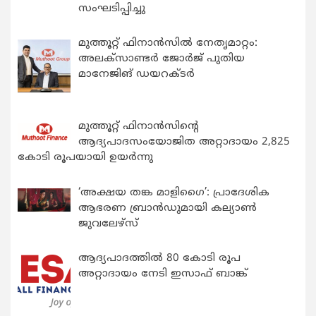
സംഘടിപ്പിച്ചു
മുത്തൂറ്റ് ഫിനാൻസിൽ നേതൃമാറ്റം:
അലക്സാണ്ടർ ജോർജ് പുതിയ
മാനേജിങ് ഡയറക്ടർ
മുത്തൂറ്റ് ഫിനാൻസിന്റെ
ആദ്യപാദസംയോജിത അറ്റാദായം 2,825
കോടി രൂപയായി ഉയർന്നു
‘അക്ഷയ തങ്ക മാളിഗൈ’: പ്രാദേശിക
ആഭരണ ബ്രാന്‍ഡുമായി കല്യാണ്‍
ജുവലേഴ്‌സ്
ആദ്യപാദത്തിൽ 80 കോടി രൂപ
അറ്റാദായം നേടി ഇസാഫ് ബാങ്ക്