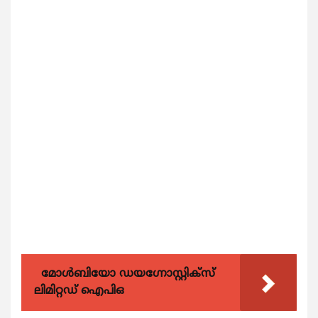
മോൾബിയോ ഡയഗ്നോസ്റ്റിക്സ്
ലിമിറ്റഡ് ഐപിഒ