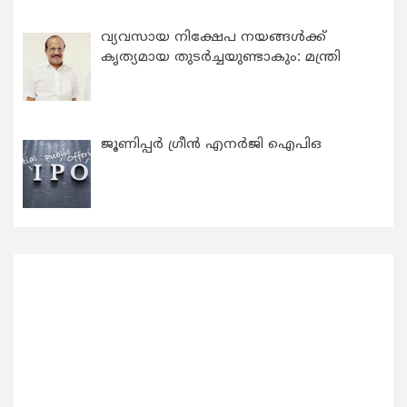
വ്യവസായ നിക്ഷേപ നയങ്ങള്‍ക്ക്
കൃത്യമായ തുടര്‍ച്ചയുണ്ടാകും: മന്ത്രി
ജൂണിപ്പർ ഗ്രീൻ എനർജി ഐപിഒ