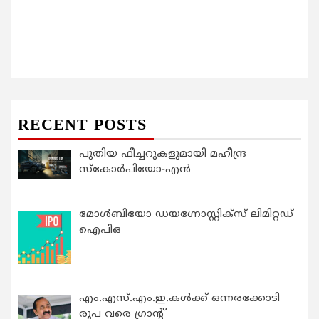
RECENT POSTS
പുതിയ ഫീച്ചറുകളുമായി മഹീന്ദ്ര
സ്കോർപിയോ-എൻ
മോൾബിയോ ഡയഗ്നോസ്റ്റിക്സ് ലിമിറ്റഡ്
ഐപിഒ
എം.എസ്.എം.ഇ.കൾക്ക് ഒന്നരക്കോടി
രൂപ വരെ ഗ്രാന്റ്