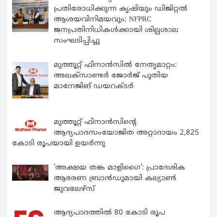
പ്രതിരോധിക്കുന്ന കൃഷിയും ഡിജിറ്റൽ
ആശയവിനിമയവും: NFPRC
ജനപ്രതിനിധികൾക്കായി ശില്പശാല
സംഘടിപ്പിച്ചു
മുത്തൂറ്റ് ഫിനാൻസിൽ നേതൃമാറ്റം:
അലക്സാണ്ടർ ജോർജ് പുതിയ
മാനേജിങ് ഡയറക്ടർ
മുത്തൂറ്റ് ഫിനാൻസിന്റെ
ആദ്യപാദസംയോജിത അറ്റാദായം 2,825
കോടി രൂപയായി ഉയർന്നു
‘അക്ഷയ തങ്ക മാളിഗൈ’: പ്രാദേശിക
ആഭരണ ബ്രാന്‍ഡുമായി കല്യാണ്‍
ജുവലേഴ്‌സ്
ആദ്യപാദത്തിൽ 80 കോടി രൂപ