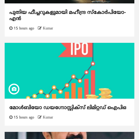
പുതിയ ഫീച്ചറുകളുമായി മഹീന്ദ്ര സ്കോർപിയോ-
എൻ
15 hours ago
Kumar
മോൾബിയോ ഡയഗ്നോസ്റ്റിക്സ് ലിമിറ്റഡ് ഐപിഒ
15 hours ago
Kumar