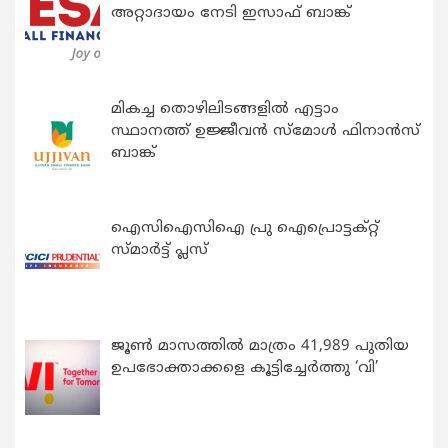
അറ്റാദായം നേടി ഇസാഫ് ബാങ്ക്
മികച്ച തൊഴിലിടങ്ങളിൽ എട്ടാം
സ്ഥാനത്ത് ഉജ്ജീവൻ സ്മോൾ ഫിനാൻസ്
ബാങ്ക്
ഐസിഐസിഐ പ്രു ഐപ്രൊട്ടക്റ്റ്
സ്മാർട്ട് പ്ലസ്
ജൂൺ മാസത്തിൽ മാത്രം 41,989 പുതിയ
ഉപഭോക്താക്കളെ കൂട്ടിച്ചേർത്തു ‘വി’