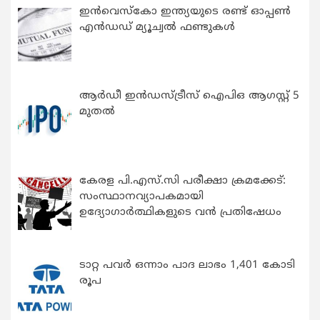
ഇന്‍വെസ്കോ ഇന്ത്യയുടെ രണ്ട് ഓപ്പണ്‍
എന്‍ഡഡ് മ്യൂച്വല്‍ ഫണ്ടുകള്‍
ആർഡീ ഇൻഡസ്ട്രീസ് ഐപിഒ ആഗസ്റ്റ് 5
മുതൽ
കേരള പി.എസ്.സി പരീക്ഷാ ക്രമക്കേട്:
സംസ്ഥാനവ്യാപകമായി
ഉദ്യോഗാര്‍ത്ഥികളുടെ വന്‍ പ്രതിഷേധം
ടാറ്റ പവർ ഒന്നാം പാദ ലാഭം 1,401 കോടി
രൂപ