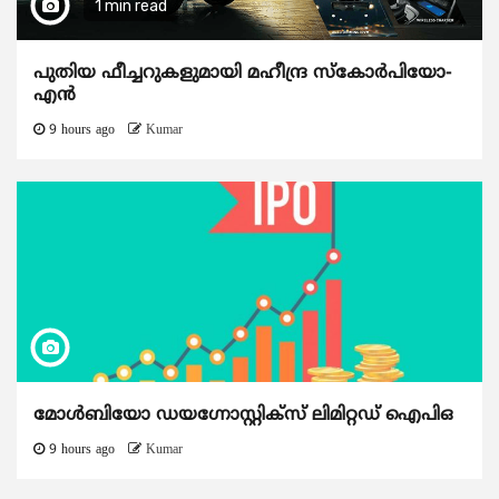
1 min read
പുതിയ ഫീച്ചറുകളുമായി മഹീന്ദ്ര സ്കോർപിയോ-
എൻ
9 hours ago
Kumar
മോൾബിയോ ഡയഗ്നോസ്റ്റിക്സ് ലിമിറ്റഡ് ഐപിഒ
9 hours ago
Kumar