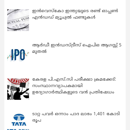
ഇന്‍വെസ്കോ ഇന്ത്യയുടെ രണ്ട് ഓപ്പണ്‍
എന്‍ഡഡ് മ്യൂച്വല്‍ ഫണ്ടുകള്‍
ആർഡീ ഇൻഡസ്ട്രീസ് ഐപിഒ ആഗസ്റ്റ് 5
മുതൽ
കേരള പി.എസ്.സി പരീക്ഷാ ക്രമക്കേട്:
സംസ്ഥാനവ്യാപകമായി
ഉദ്യോഗാര്‍ത്ഥികളുടെ വന്‍ പ്രതിഷേധം
ടാറ്റ പവർ ഒന്നാം പാദ ലാഭം 1,401 കോടി
രൂപ