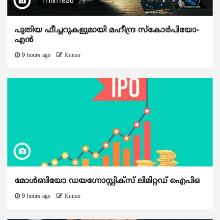
1 min read
പുതിയ ഫീച്ചറുകളുമായി മഹീന്ദ്ര സ്കോർപിയോ-
എൻ
9 hours ago
Kumar
മോൾബിയോ ഡയഗ്നോസ്റ്റിക്സ് ലിമിറ്റഡ് ഐപിഒ
9 hours ago
Kumar