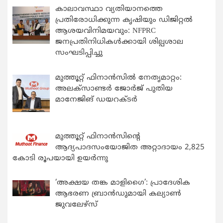
കാലാവസ്ഥാ വ്യതിയാനത്തെ
പ്രതിരോധിക്കുന്ന കൃഷിയും ഡിജിറ്റൽ
ആശയവിനിമയവും: NFPRC
ജനപ്രതിനിധികൾക്കായി ശില്പശാല
സംഘടിപ്പിച്ചു
മുത്തൂറ്റ് ഫിനാൻസിൽ നേതൃമാറ്റം:
അലക്സാണ്ടർ ജോർജ് പുതിയ
മാനേജിങ് ഡയറക്ടർ
മുത്തൂറ്റ് ഫിനാൻസിന്റെ
ആദ്യപാദസംയോജിത അറ്റാദായം 2,825
കോടി രൂപയായി ഉയർന്നു
‘അക്ഷയ തങ്ക മാളിഗൈ’: പ്രാദേശിക
ആഭരണ ബ്രാന്‍ഡുമായി കല്യാണ്‍
ജുവലേഴ്‌സ്