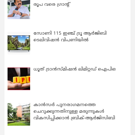
രൂപ വരെ ഗ്രാന്റ്
സോണി 115 ഇഞ്ച് ട്രൂ ആർജിബി
ടെലിവിഷൻ വിപണിയിൽ
ധൂത് ട്രാൻസ്മിഷൻ ലിമിറ്റഡ് ഐപിഒ
കാന്‍സര്‍ പുനരാഗമനത്തെ
ചെറുക്കുന്നതിനുള്ള മരുന്നുകള്‍
വികസിപ്പിക്കാന്‍ ബ്രിക്-ആര്‍ജിസിബി