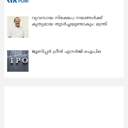
വ്യവസായ നിക്ഷേപ നയങ്ങള്‍ക്ക്
കൃത്യമായ തുടര്‍ച്ചയുണ്ടാകും: മന്ത്രി
ജൂണിപ്പർ ഗ്രീൻ എനർജി ഐപിഒ