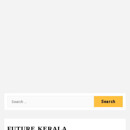
Search
for:
FUTURE KERALA