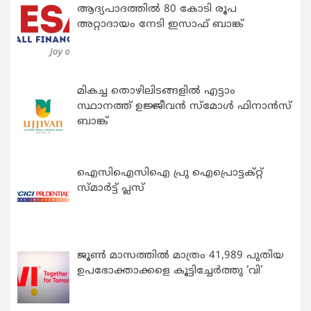
ആദ്യപാദത്തിൽ 80 കോടി രൂപ
അറ്റാദായം നേടി ഇസാഫ് ബാങ്ക്
മികച്ച തൊഴിലിടങ്ങളിൽ എട്ടാം
സ്ഥാനത്ത് ഉജ്ജീവൻ സ്മോൾ ഫിനാൻസ്
ബാങ്ക്
ഐസിഐസിഐ പ്രു ഐപ്രൊട്ടക്റ്റ്
സ്മാർട്ട് പ്ലസ്
ജൂൺ മാസത്തിൽ മാത്രം 41,989 പുതിയ
ഉപഭോക്താക്കളെ കൂട്ടിച്ചേർത്തു ‘വി’