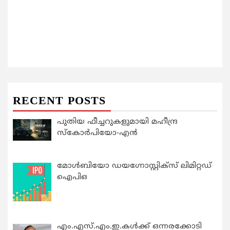
RECENT POSTS
പുതിയ ഫീച്ചറുകളുമായി മഹീന്ദ്ര
സ്കോർപിയോ-എൻ
മോൾബിയോ ഡയഗ്നോസ്റ്റിക്സ് ലിമിറ്റഡ്
ഐപിഒ
എം.എസ്.എം.ഇ.കൾക്ക് ഒന്നരക്കോടി