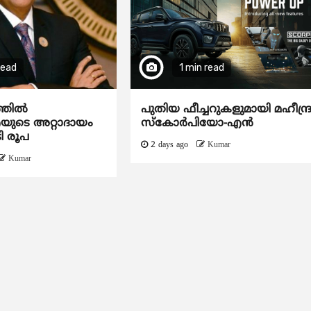
read
1 min read
ത്തിൽ
പുതിയ ഫീച്ചറുകളുമായി മഹീന്ദ്
ടെ അറ്റാദായം
സ്കോർപിയോ-എൻ
ി രൂപ
2 days ago
Kumar
Kumar