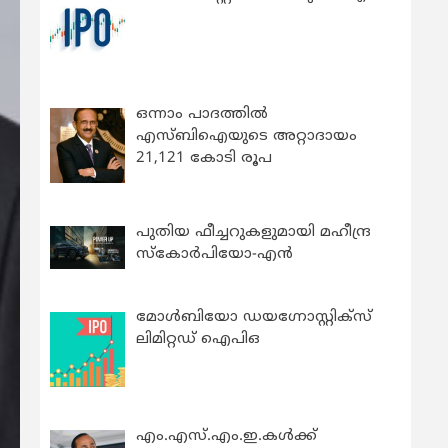
ഒന്നാം പാദത്തിൽ
എസ്ബിഐയുടെ അറ്റാദായം
21,121 കോടി രൂപ
പുതിയ ഫീച്ചറുകളുമായി മഹീന്ദ്ര
സ്കോർപിയോ-എൻ
മോൾബിയോ ഡയഗ്നോസ്റ്റിക്സ്
ലിമിറ്റഡ് ഐപിഒ
എം.എസ്.എം.ഇ.കൾക്ക്