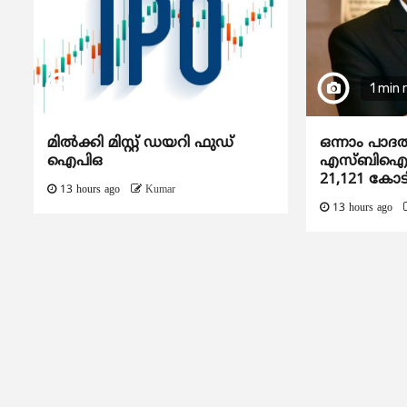
1 min 
മിൽക്കി മിസ്റ്റ് ഡയറി ഫുഡ്
ഒന്നാം പാദ
ഐപിഒ
എസ്ബിഐയു
21,121 കോട
13 hours ago
Kumar
13 hours ago