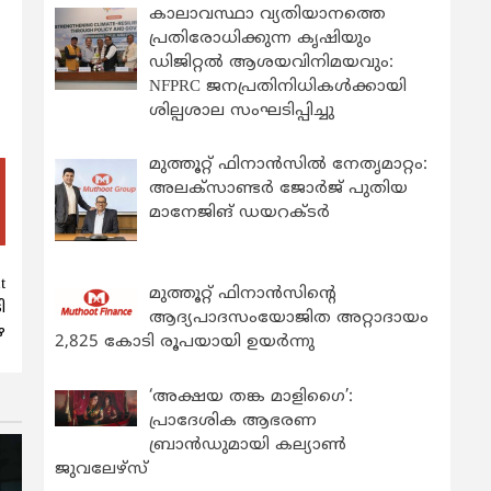
കാലാവസ്ഥാ വ്യതിയാനത്തെ
പ്രതിരോധിക്കുന്ന കൃഷിയും
ഡിജിറ്റൽ ആശയവിനിമയവും:
NFPRC ജനപ്രതിനിധികൾക്കായി
ശില്പശാല സംഘടിപ്പിച്ചു
മുത്തൂറ്റ് ഫിനാൻസിൽ നേതൃമാറ്റം:
അലക്സാണ്ടർ ജോർജ് പുതിയ
മാനേജിങ് ഡയറക്ടർ
t
മുത്തൂറ്റ് ഫിനാൻസിന്റെ
ി
ആദ്യപാദസംയോജിത അറ്റാദായം
െ
2,825 കോടി രൂപയായി ഉയർന്നു
‘അക്ഷയ തങ്ക മാളിഗൈ’:
പ്രാദേശിക ആഭരണ
ബ്രാന്‍ഡുമായി കല്യാണ്‍
ജുവലേഴ്‌സ്