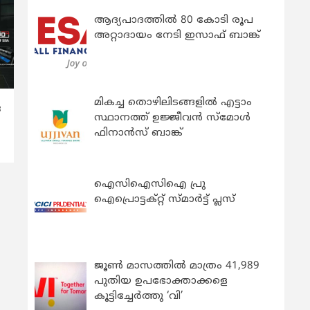
ആദ്യപാദത്തിൽ 80 കോടി രൂപ
അറ്റാദായം നേടി ഇസാഫ് ബാങ്ക്
മികച്ച തൊഴിലിടങ്ങളിൽ എട്ടാം
ര
സ്ഥാനത്ത് ഉജ്ജീവൻ സ്മോൾ
ഫിനാൻസ് ബാങ്ക്
ഐസിഐസിഐ പ്രു
ഐപ്രൊട്ടക്റ്റ് സ്മാർട്ട് പ്ലസ്
ജൂൺ മാസത്തിൽ മാത്രം 41,989
പുതിയ ഉപഭോക്താക്കളെ
കൂട്ടിച്ചേർത്തു ‘വി’