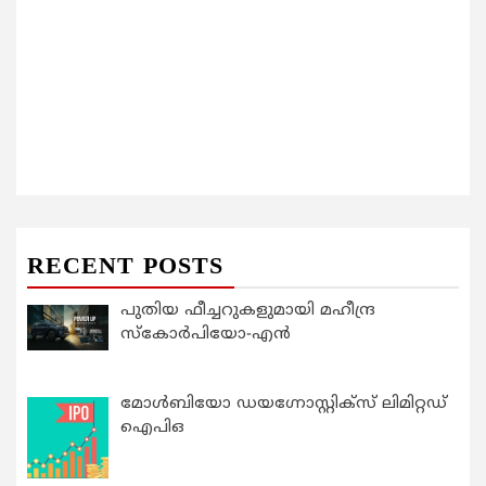
RECENT POSTS
പുതിയ ഫീച്ചറുകളുമായി മഹീന്ദ്ര
സ്കോർപിയോ-എൻ
മോൾബിയോ ഡയഗ്നോസ്റ്റിക്സ് ലിമിറ്റഡ്
ഐപിഒ