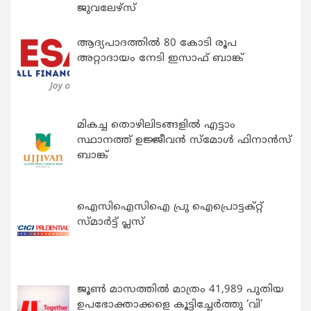
ജുവലേഴ്‌സ്
ആദ്യപാദത്തിൽ 80 കോടി രൂപ
അറ്റാദായം നേടി ഇസാഫ് ബാങ്ക്
മികച്ച തൊഴിലിടങ്ങളിൽ എട്ടാം
സ്ഥാനത്ത് ഉജ്ജീവൻ സ്മോൾ ഫിനാൻസ്
ബാങ്ക്
ഐസിഐസിഐ പ്രു ഐപ്രൊട്ടക്റ്റ്
സ്മാർട്ട് പ്ലസ്
ജൂൺ മാസത്തിൽ മാത്രം 41,989 പുതിയ
ഉപഭോക്താക്കളെ കൂട്ടിച്ചേർത്തു ‘വി’