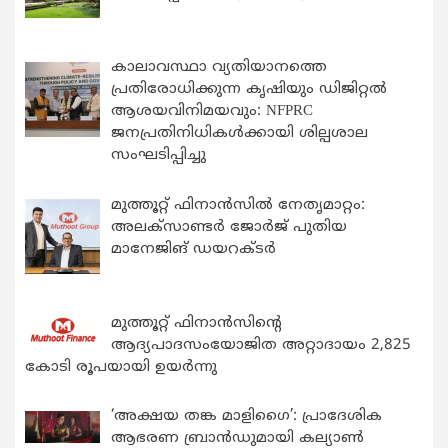
കാലാവസ്ഥാ വ്യതിയാനത്തെ
പ്രതിരോധിക്കുന്ന കൃഷിയും ഡിജിറ്റൽ
ആശയവിനിമയവും: NFPRC
ജനപ്രതിനിധികൾക്കായി ശില്പശാല
സംഘടിപ്പിച്ചു
മുത്തൂറ്റ് ഫിനാൻസിൽ നേതൃമാറ്റം:
അലക്സാണ്ടർ ജോർജ് പുതിയ
മാനേജിങ് ഡയറക്ടർ
മുത്തൂറ്റ് ഫിനാൻസിന്റെ
ആദ്യപാദസംയോജിത അറ്റാദായം 2,825
കോടി രൂപയായി ഉയർന്നു
‘അക്ഷയ തങ്ക മാളിഗൈ’: പ്രാദേശിക
ആഭരണ ബ്രാന്‍ഡുമായി കല്യാണ്‍