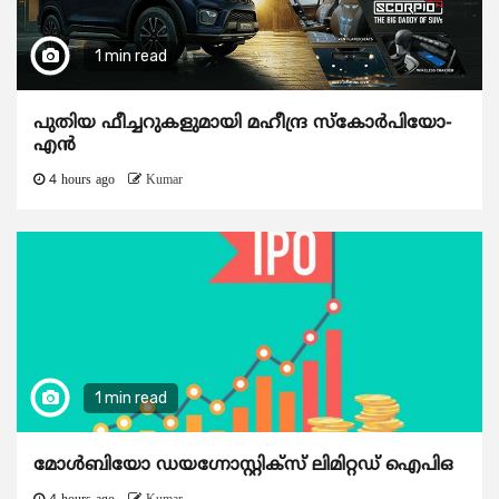
1 min read
പുതിയ ഫീച്ചറുകളുമായി മഹീന്ദ്ര സ്കോർപിയോ-
എൻ
4 hours ago
Kumar
1 min read
മോൾബിയോ ഡയഗ്നോസ്റ്റിക്സ് ലിമിറ്റഡ് ഐപിഒ