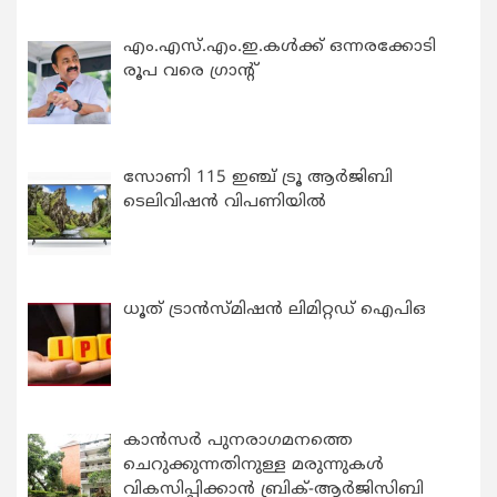
എം.എസ്.എം.ഇ.കൾക്ക് ഒന്നരക്കോടി
രൂപ വരെ ഗ്രാന്റ്
സോണി 115 ഇഞ്ച് ട്രൂ ആർജിബി
ടെലിവിഷൻ വിപണിയിൽ
ധൂത് ട്രാൻസ്മിഷൻ ലിമിറ്റഡ് ഐപിഒ
കാന്‍സര്‍ പുനരാഗമനത്തെ
ചെറുക്കുന്നതിനുള്ള മരുന്നുകള്‍
വികസിപ്പിക്കാന്‍ ബ്രിക്-ആര്‍ജിസിബി