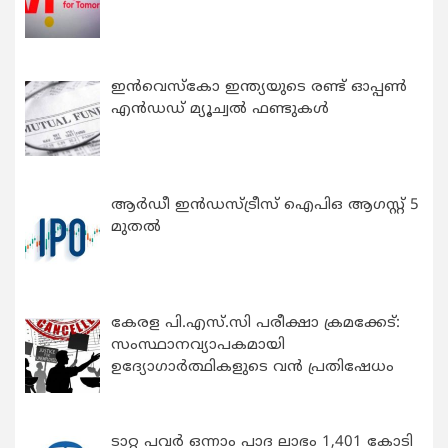
ഇന്‍വെസ്കോ ഇന്ത്യയുടെ രണ്ട് ഓപ്പണ്‍
എന്‍ഡഡ് മ്യൂച്വല്‍ ഫണ്ടുകള്‍
ആർഡീ ഇൻഡസ്ട്രീസ് ഐപിഒ ആഗസ്റ്റ് 5
മുതൽ
കേരള പി.എസ്.സി പരീക്ഷാ ക്രമക്കേട്:
സംസ്ഥാനവ്യാപകമായി
ഉദ്യോഗാര്‍ത്ഥികളുടെ വന്‍ പ്രതിഷേധം
ടാറ്റ പവർ ഒന്നാം പാദ ലാഭം 1,401 കോടി