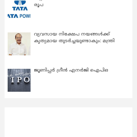
രൂപ
വ്യവസായ നിക്ഷേപ നയങ്ങള്‍ക്ക്
കൃത്യമായ തുടര്‍ച്ചയുണ്ടാകും: മന്ത്രി
ജൂണിപ്പർ ഗ്രീൻ എനർജി ഐപിഒ