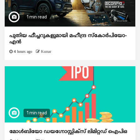
1 min read
പുതിയ ഫീച്ചറുകളുമായി മഹീന്ദ്ര സ്കോർപിയോ-
എൻ
4 hours ago
Kumar
1 min read
മോൾബിയോ ഡയഗ്നോസ്റ്റിക്സ് ലിമിറ്റഡ് ഐപിഒ