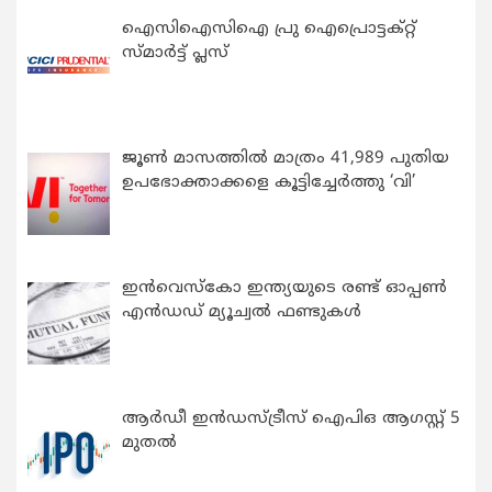
ഐസിഐസിഐ പ്രു ഐപ്രൊട്ടക്റ്റ്
സ്മാർട്ട് പ്ലസ്
ജൂൺ മാസത്തിൽ മാത്രം 41,989 പുതിയ
ഉപഭോക്താക്കളെ കൂട്ടിച്ചേർത്തു ‘വി’
ഇന്‍വെസ്കോ ഇന്ത്യയുടെ രണ്ട് ഓപ്പണ്‍
എന്‍ഡഡ് മ്യൂച്വല്‍ ഫണ്ടുകള്‍
ആർഡീ ഇൻഡസ്ട്രീസ് ഐപിഒ ആഗസ്റ്റ് 5
മുതൽ