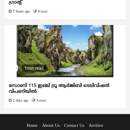
ഗ്രാന്റ്
7 hours ago
Kumar
1 min read
സോണി 115 ഇഞ്ച് ട്രൂ ആർജിബി ടെലിവിഷൻ
വിപണിയിൽ
2 days ago
Kumar
Home
About Us
Contact Us
Archive