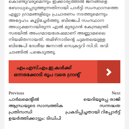
കൊണ്ടുവരുമെന്നും ഇക്കാര്യത്തില്‍ ജനങ്ങളെ
ബോധ്യപ്പെടുത്തുന്നതിനായി പാര്‍ട്ടി സംസ്ഥാനത്തെ
എല്ലാ ഗ്രാമങ്ങളിലും പ്രചാരണം നടത്തുമെന്നും
അദ്ദേഹം കൂട്ടിച്ചേര്‍ത്തു. ബിജെപി സംസ്ഥാന
അധ്യക്ഷനായിരുന്ന എല്‍ മുരുഗന്‍ കേന്ദ്രമന്ത്രി
സഭയില്‍ അംഗമായശേഷമാണ് അണ്ണാമലൈ
നിയമിതനായത്. തമിഴ്നാടിന്‍റെ ചുമതലയുള്ള
ബിജെപി ദേശീയ ജനറല്‍ സെക്രട്ടറി സി.ടി. രവി
ചടങ്ങില്‍ പങ്കെടുത്തു.
എം.എസ്.എം.ഇ.കൾക്ക്
ഒന്നരക്കോടി രൂപ വരെ ഗ്രാന്റ്
Continue
Previous
Next
പാര്‍ലമെന്‍റില്‍
യെദിയൂരപ്പ രാജി
Reading
ആന്ധ്രയുടെ സാമ്പത്തിക
സന്നദ്ധത
പ്രതിസന്ധി
പ്രകടിപ്പിച്ചതായി റിപ്പോര്‍ട്ട്
ഉയര്‍ത്തിക്കാട്ടും: ടിഡിപി