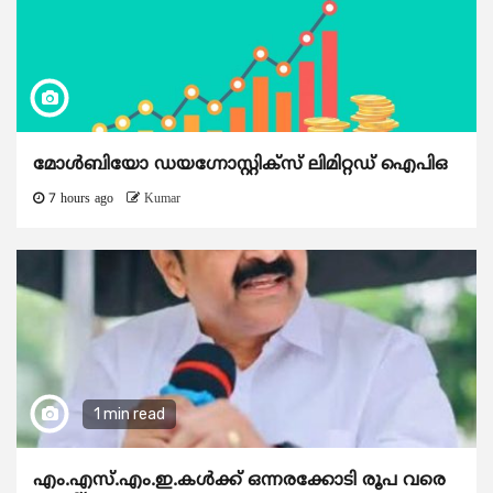
മോൾബിയോ ഡയഗ്നോസ്റ്റിക്സ് ലിമിറ്റഡ് ഐപിഒ
7 hours ago
Kumar
1 min read
എം.എസ്.എം.ഇ.കൾക്ക് ഒന്നരക്കോടി രൂപ വരെ