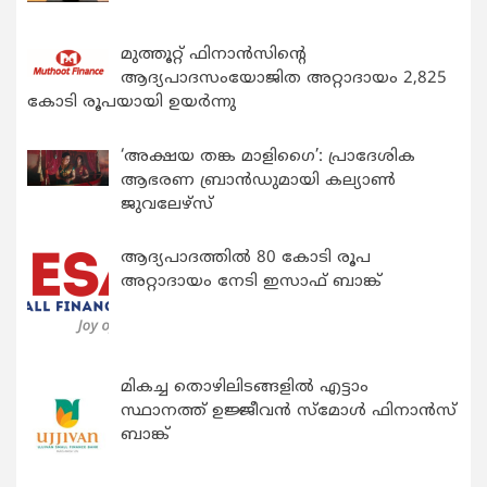
മുത്തൂറ്റ് ഫിനാൻസിന്റെ
ആദ്യപാദസംയോജിത അറ്റാദായം 2,825
കോടി രൂപയായി ഉയർന്നു
‘അക്ഷയ തങ്ക മാളിഗൈ’: പ്രാദേശിക
ആഭരണ ബ്രാന്‍ഡുമായി കല്യാണ്‍
ജുവലേഴ്‌സ്
ആദ്യപാദത്തിൽ 80 കോടി രൂപ
അറ്റാദായം നേടി ഇസാഫ് ബാങ്ക്
മികച്ച തൊഴിലിടങ്ങളിൽ എട്ടാം
സ്ഥാനത്ത് ഉജ്ജീവൻ സ്മോൾ ഫിനാൻസ്
ബാങ്ക്