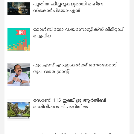
പുതിയ ഫീച്ചറുകളുമായി മഹീന്ദ്ര
സ്കോർപിയോ-എൻ
മോൾബിയോ ഡയഗ്നോസ്റ്റിക്സ് ലിമിറ്റഡ്
ഐപിഒ
എം.എസ്.എം.ഇ.കൾക്ക് ഒന്നരക്കോടി
രൂപ വരെ ഗ്രാന്റ്
സോണി 115 ഇഞ്ച് ട്രൂ ആർജിബി
ടെലിവിഷൻ വിപണിയിൽ