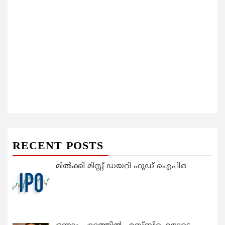
RECENT POSTS
മിൽക്കി മിസ്റ്റ് ഡയറി ഫുഡ് ഐപിഒ