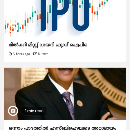
മിൽക്കി മിസ്റ്റ് ഡയറി ഫുഡ് ഐപിഒ
5 hours ago
Kumar
1 min read
ഒന്നാം പാദത്തിൽ എസ്ബിഐയുടെ അറ്റാദായം