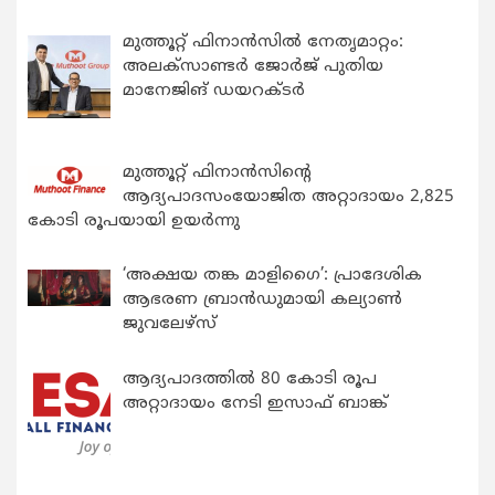
മുത്തൂറ്റ് ഫിനാൻസിൽ നേതൃമാറ്റം:
അലക്സാണ്ടർ ജോർജ് പുതിയ
മാനേജിങ് ഡയറക്ടർ
മുത്തൂറ്റ് ഫിനാൻസിന്റെ
ആദ്യപാദസംയോജിത അറ്റാദായം 2,825
കോടി രൂപയായി ഉയർന്നു
‘അക്ഷയ തങ്ക മാളിഗൈ’: പ്രാദേശിക
ആഭരണ ബ്രാന്‍ഡുമായി കല്യാണ്‍
ജുവലേഴ്‌സ്
ആദ്യപാദത്തിൽ 80 കോടി രൂപ
അറ്റാദായം നേടി ഇസാഫ് ബാങ്ക്