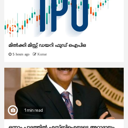
മിൽക്കി മിസ്റ്റ് ഡയറി ഫുഡ് ഐപിഒ
5 hours ago
Kumar
1 min read
ഒന്നാം പാദത്തിൽ എസ്ബിഐയുടെ അറ്റാദായം