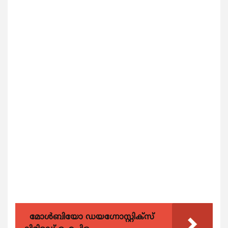
മോൾബിയോ ഡയഗ്നോസ്റ്റിക്സ്