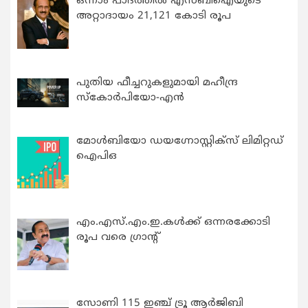
ഒന്നാം പാദത്തിൽ എസ്ബിഐയുടെ
അറ്റാദായം 21,121 കോടി രൂപ
പുതിയ ഫീച്ചറുകളുമായി മഹീന്ദ്ര
സ്കോർപിയോ-എൻ
മോൾബിയോ ഡയഗ്നോസ്റ്റിക്സ് ലിമിറ്റഡ്
ഐപിഒ
എം.എസ്.എം.ഇ.കൾക്ക് ഒന്നരക്കോടി
രൂപ വരെ ഗ്രാന്റ്
സോണി 115 ഇഞ്ച് ട്രൂ ആർജിബി