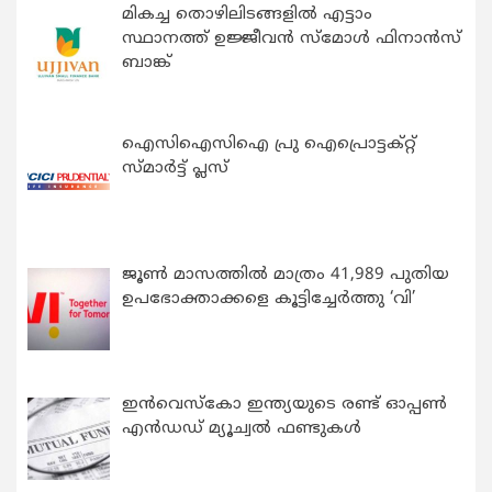
മികച്ച തൊഴിലിടങ്ങളിൽ എട്ടാം
സ്ഥാനത്ത് ഉജ്ജീവൻ സ്മോൾ ഫിനാൻസ്
ബാങ്ക്
ഐസിഐസിഐ പ്രു ഐപ്രൊട്ടക്റ്റ്
സ്മാർട്ട് പ്ലസ്
ജൂൺ മാസത്തിൽ മാത്രം 41,989 പുതിയ
ഉപഭോക്താക്കളെ കൂട്ടിച്ചേർത്തു ‘വി’
ഇന്‍വെസ്കോ ഇന്ത്യയുടെ രണ്ട് ഓപ്പണ്‍
എന്‍ഡഡ് മ്യൂച്വല്‍ ഫണ്ടുകള്‍