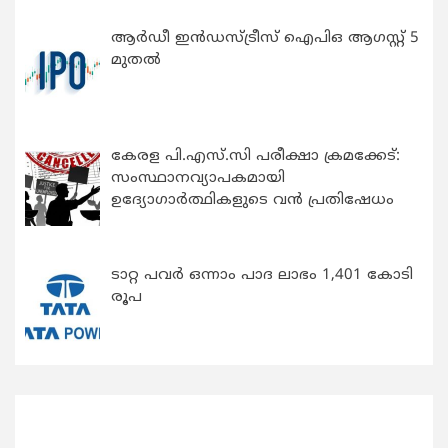
ആർഡീ ഇൻഡസ്ട്രീസ് ഐപിഒ ആഗസ്റ്റ് 5
മുതൽ
കേരള പി.എസ്.സി പരീക്ഷാ ക്രമക്കേട്:
സംസ്ഥാനവ്യാപകമായി
ഉദ്യോഗാര്‍ത്ഥികളുടെ വന്‍ പ്രതിഷേധം
ടാറ്റ പവർ ഒന്നാം പാദ ലാഭം 1,401 കോടി
രൂപ