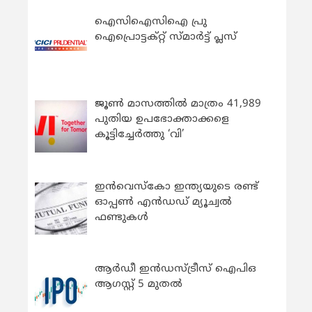
ഐസിഐസിഐ പ്രു
ഐപ്രൊട്ടക്റ്റ് സ്മാർട്ട് പ്ലസ്
ജൂൺ മാസത്തിൽ മാത്രം 41,989
പുതിയ ഉപഭോക്താക്കളെ
കൂട്ടിച്ചേർത്തു ‘വി’
ഇന്‍വെസ്കോ ഇന്ത്യയുടെ രണ്ട്
ഓപ്പണ്‍ എന്‍ഡഡ് മ്യൂച്വല്‍
ഫണ്ടുകള്‍
ആർഡീ ഇൻഡസ്ട്രീസ് ഐപിഒ
ആഗസ്റ്റ് 5 മുതൽ