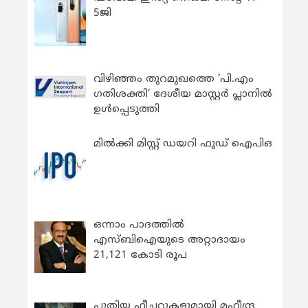
5ജി
വിഴിഞ്ഞം തുറമുഖത്തെ ‘പി.എം
ഗതിശക്തി’ ദേശീയ മാസ്റ്റർ പ്ലാനിൽ
ഉൾപ്പെടുത്തി
മിൽക്കി മിസ്റ്റ് ഡയറി ഫുഡ് ഐപിഒ
ഒന്നാം പാദത്തിൽ
എസ്ബിഐയുടെ അറ്റാദായം
21,121 കോടി രൂപ
പുതിയ ഫീച്ചറുകളുമായി മഹീന്ദ്ര