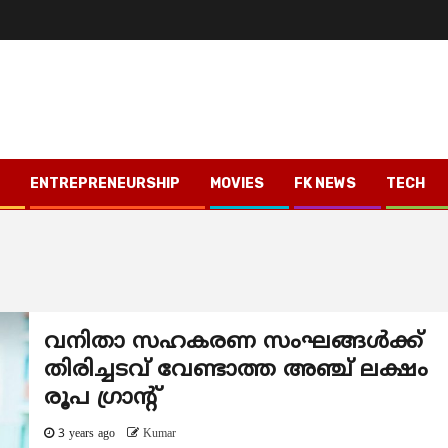
ENTREPRENEURSHIP
MOVIES
FK NEWS
TECH
വനിതാ സഹകരണ സംഘങ്ങൾക്ക്
തിരിച്ചടവ് വേണ്ടാത്ത അഞ്ച് ലക്ഷം
രൂപ ഗ്രാന്റ്
3 years ago
Kumar