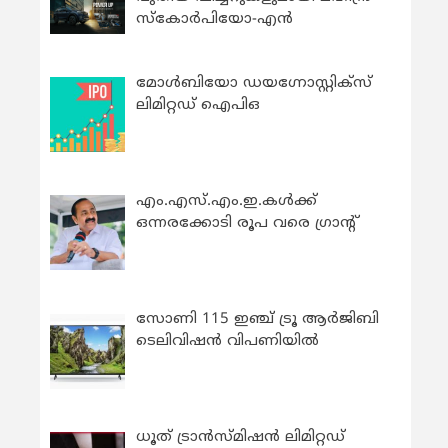
സ്കോർപിയോ-എൻ
മോൾബിയോ ഡയഗ്നോസ്റ്റിക്സ്
ലിമിറ്റഡ് ഐപിഒ
എം.എസ്.എം.ഇ.കൾക്ക്
ഒന്നരക്കോടി രൂപ വരെ ഗ്രാന്റ്
സോണി 115 ഇഞ്ച് ട്രൂ ആർജിബി
ടെലിവിഷൻ വിപണിയിൽ
ധൂത് ട്രാൻസ്മിഷൻ ലിമിറ്റഡ്