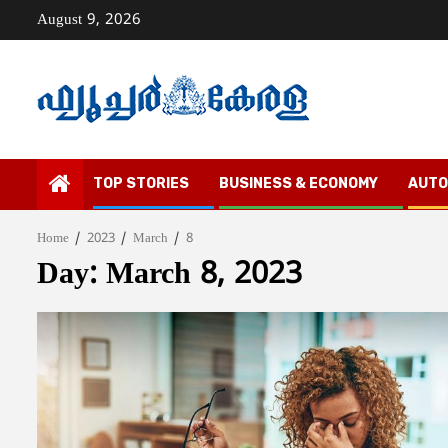
Skip
August 9, 2026
to
content
TOP STORIES
BUSINESS & ECONOMY
AUTO
Home
2023
March
8
Day:
March 8, 2023