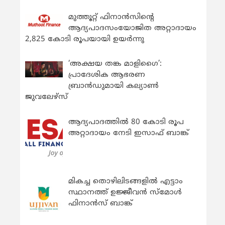
മുത്തൂറ്റ് ഫിനാൻസിന്റെ
ആദ്യപാദസംയോജിത അറ്റാദായം
2,825 കോടി രൂപയായി ഉയർന്നു
‘അക്ഷയ തങ്ക മാളിഗൈ’:
പ്രാദേശിക ആഭരണ
ബ്രാന്‍ഡുമായി കല്യാണ്‍
ജുവലേഴ്‌സ്
ആദ്യപാദത്തിൽ 80 കോടി രൂപ
അറ്റാദായം നേടി ഇസാഫ് ബാങ്ക്
മികച്ച തൊഴിലിടങ്ങളിൽ എട്ടാം
സ്ഥാനത്ത് ഉജ്ജീവൻ സ്മോൾ
ഫിനാൻസ് ബാങ്ക്