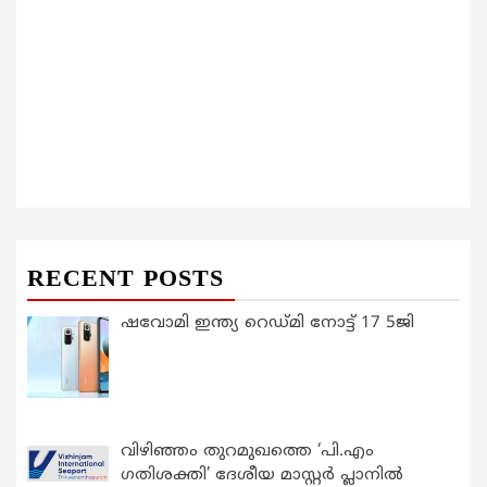
RECENT POSTS
ഷവോമി ഇന്ത്യ റെഡ്മി നോട്ട് 17 5ജി
വിഴിഞ്ഞം തുറമുഖത്തെ ‘പി.എം
ഗതിശക്തി’ ദേശീയ മാസ്റ്റർ പ്ലാനിൽ