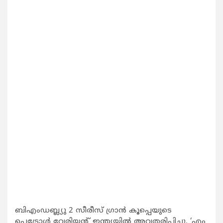
ബിഎംഡബ്ല്യു 2 സീരീസ് ഗ്രാന്‍ കൂപ്പെയുടെ
പെട്രോള്‍ വേരിയന്റ് ഇന്ത്യയില്‍ അവതരിപ്പിച്ചു. ‘എം