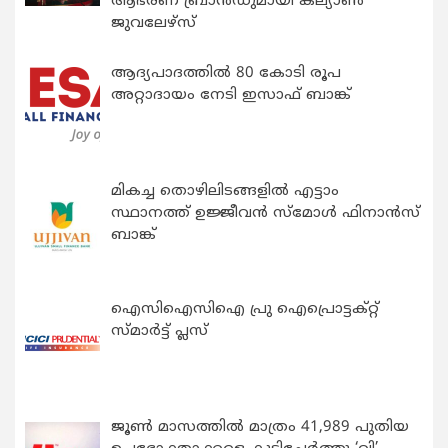
ആഭരണ ബ്രാന്‍ഡുമായി കല്യാണ്‍
ജുവലേഴ്‌സ്
ആദ്യപാദത്തിൽ 80 കോടി രൂപ
അറ്റാദായം നേടി ഇസാഫ് ബാങ്ക്
മികച്ച തൊഴിലിടങ്ങളിൽ എട്ടാം
സ്ഥാനത്ത് ഉജ്ജീവൻ സ്മോൾ ഫിനാൻസ്
ബാങ്ക്
ഐസിഐസിഐ പ്രു ഐപ്രൊട്ടക്റ്റ്
സ്മാർട്ട് പ്ലസ്
ജൂൺ മാസത്തിൽ മാത്രം 41,989 പുതിയ