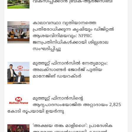
വികസിപ്പിക്കാന്‍ ബ്രിക്-ആര്‍ജിസിബി
കാലാവസ്ഥാ വ്യതിയാനത്തെ
പ്രതിരോധിക്കുന്ന കൃഷിയും ഡിജിറ്റൽ
ആശയവിനിമയവും: NFPRC
ജനപ്രതിനിധികൾക്കായി ശില്പശാല
സംഘടിപ്പിച്ചു
മുത്തൂറ്റ് ഫിനാൻസിൽ നേതൃമാറ്റം:
അലക്സാണ്ടർ ജോർജ് പുതിയ
മാനേജിങ് ഡയറക്ടർ
മുത്തൂറ്റ് ഫിനാൻസിന്റെ
ആദ്യപാദസംയോജിത അറ്റാദായം 2,825
കോടി രൂപയായി ഉയർന്നു
‘അക്ഷയ തങ്ക മാളിഗൈ’: പ്രാദേശിക