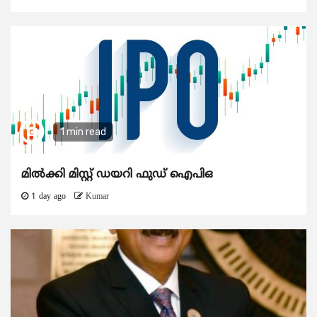
1 min read
മിൽക്കി മിസ്റ്റ് ഡയറി ഫുഡ് ഐപിഒ
1 day ago
Kumar