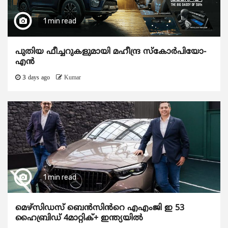
1 min read
പുതിയ ഫീച്ചറുകളുമായി മഹീന്ദ്ര സ്കോർപിയോ-
എൻ
3 days ago
Kumar
1 min read
മെഴ്‌സിഡസ് ബെൻസിൻറെ എഎംജി ഇ 53
ഹൈബ്രിഡ് 4മാറ്റിക്+ ഇന്ത്യയിൽ