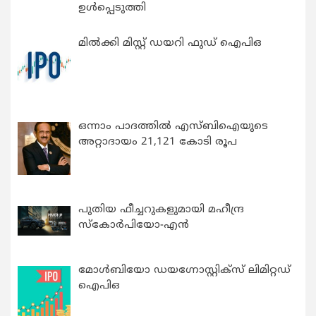
ഉൾപ്പെടുത്തി
മിൽക്കി മിസ്റ്റ് ഡയറി ഫുഡ് ഐപിഒ
ഒന്നാം പാദത്തിൽ എസ്ബിഐയുടെ
അറ്റാദായം 21,121 കോടി രൂപ
പുതിയ ഫീച്ചറുകളുമായി മഹീന്ദ്ര
സ്കോർപിയോ-എൻ
മോൾബിയോ ഡയഗ്നോസ്റ്റിക്സ് ലിമിറ്റഡ്
ഐപിഒ