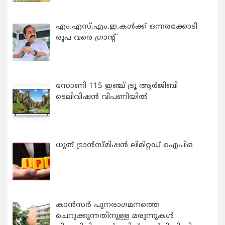
എം.എസ്.എം.ഇ.കൾക്ക് ഒന്നരക്കോടി
രൂപ വരെ ഗ്രാന്റ്
സോണി 115 ഇഞ്ച് ട്രൂ ആർജിബി
ടെലിവിഷൻ വിപണിയിൽ
ധൂത് ട്രാൻസ്മിഷൻ ലിമിറ്റഡ് ഐപിഒ
കാന്‍സര്‍ പുനരാഗമനത്തെ
ചെറുക്കുന്നതിനുള്ള മരുന്നുകള്‍