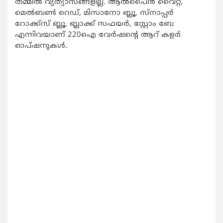
തമ്മില്‍ വ്യത്യാസങ്ങളില്ല. ആല്‍പൈന്‍ വൈറ്റ്,
മെല്‍ബണ്‍ റെഡ്, മിസാനോ ബ്ലൂ, സ്‌നാപ്പര്‍
റോക്ക്‌സ് ബ്ലൂ, ബ്ലാക്ക് സഫയര്‍, സ്റ്റോം ബേ
എന്നിവയാണ് 220ഐ വേര്‍ഷന്റെ ആറ് കളര്‍
ഓപ്ഷനുകള്‍.