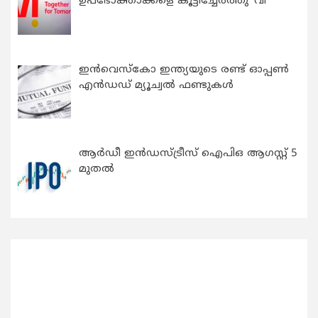
ഉപഭോക്താക്കളെ കൂട്ടിച്ചേർത്തു ‘വി’
ഇന്‍വെസ്കോ ഇന്ത്യയുടെ രണ്ട് ഓപ്പണ്‍
എന്‍ഡഡ് മ്യൂച്വല്‍ ഫണ്ടുകള്‍
ആർഡീ ഇൻഡസ്ട്രീസ് ഐപിഒ ആഗസ്റ്റ് 5
മുതൽ