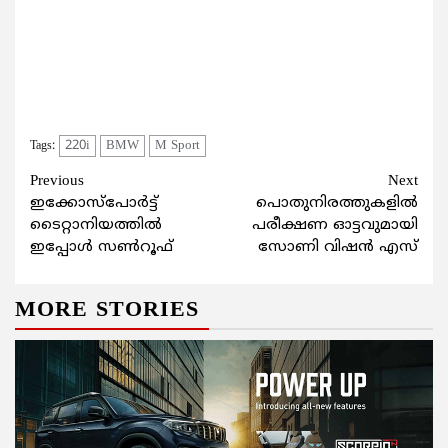
220i
BMW
M Sport
Tags:
Continue
Previous
Next
ഇക്കോസ്‌പോര്‍ട്ട്
പൊതുനിരത്തുകളിൽ
Reading
ടൈറ്റാനിയത്തില്‍
പരീക്ഷണ ഓട്ടവുമായി
ഇപ്പോള്‍ സണ്‍റൂഫ്
സോണി വിഷൻ എസ്
MORE STORIES