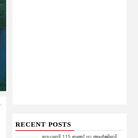
.
RECENT POSTS
സോണി 115 ഇഞ്ച് ട്രൂ ആർജിബി