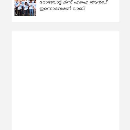
റോബോട്ടിക്സ് എഐ ആന്‍ഡ്
ഇന്നൊവേഷന്‍ ലാബ്