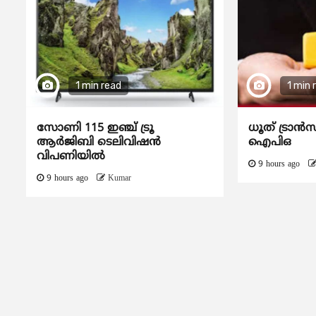
1 min read
1 min 
സോണി 115 ഇഞ്ച് ട്രൂ
ധൂത് ട്രാൻസ
ആർജിബി ടെലിവിഷൻ
ഐപിഒ
വിപണിയിൽ
9 hours ago
9 hours ago
Kumar