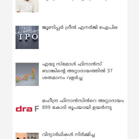
ജൂണിപ്പർ ഗ്രീൻ എനർജി ഐപിഒ
എയു സ്‌മോൾ ഫിനാൻസ്
ബാങ്കിന്റെ അറ്റാദായത്തിൽ 37
ശതമാനം വളർച്ച
മഹീന്ദ്ര ഫിനാൻസിൻറെ അറ്റാദായം
899 കോടി രൂപയായി ഉയർന്നു
വിദ്യാര്‍ഥികള്‍ നിര്‍മ്മിച്ച