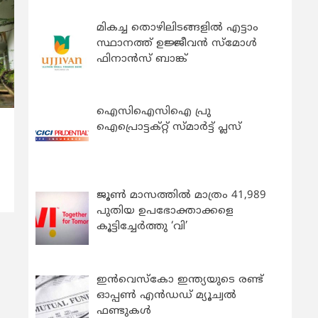
മികച്ച തൊഴിലിടങ്ങളിൽ എട്ടാം
സ്ഥാനത്ത് ഉജ്ജീവൻ സ്മോൾ
ഫിനാൻസ് ബാങ്ക്
ഐസിഐസിഐ പ്രു
ഐപ്രൊട്ടക്റ്റ് സ്മാർട്ട് പ്ലസ്
‍
ജൂൺ മാസത്തിൽ മാത്രം 41,989
പുതിയ ഉപഭോക്താക്കളെ
കൂട്ടിച്ചേർത്തു ‘വി’
ഇന്‍വെസ്കോ ഇന്ത്യയുടെ രണ്ട്
ഓപ്പണ്‍ എന്‍ഡഡ് മ്യൂച്വല്‍
ഫണ്ടുകള്‍