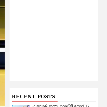
RECENT POSTS
ഷവോമി ഇന്ത്യ റെഡ്മി നോട്ട് 17