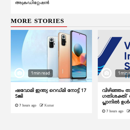
Reading
അക്രഡിറ്റേഷൻ
MORE STORIES
1 min read
1 min 
ഷവോമി ഇന്ത്യ റെഡ്മി നോട്ട് 17
വിഴിഞ്ഞം ത
5ജി
ഗതിശക്തി’ ദ
പ്ലാനിൽ ഉൾപ
7 hours ago
Kumar
7 hours ago