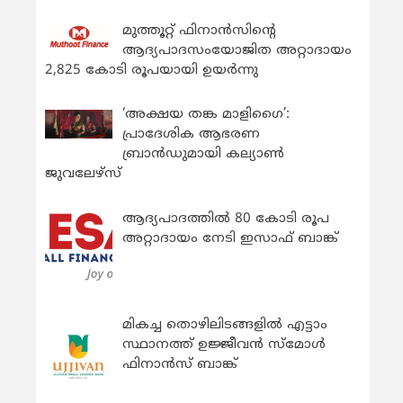
മുത്തൂറ്റ് ഫിനാൻസിന്റെ
ആദ്യപാദസംയോജിത അറ്റാദായം
2,825 കോടി രൂപയായി ഉയർന്നു
‘അക്ഷയ തങ്ക മാളിഗൈ’:
പ്രാദേശിക ആഭരണ
ബ്രാന്‍ഡുമായി കല്യാണ്‍
ജുവലേഴ്‌സ്
ആദ്യപാദത്തിൽ 80 കോടി രൂപ
അറ്റാദായം നേടി ഇസാഫ് ബാങ്ക്
മികച്ച തൊഴിലിടങ്ങളിൽ എട്ടാം
സ്ഥാനത്ത് ഉജ്ജീവൻ സ്മോൾ
ഫിനാൻസ് ബാങ്ക്