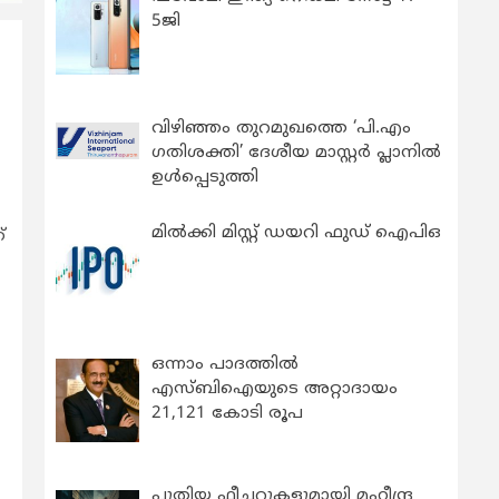
5ജി
വിഴിഞ്ഞം തുറമുഖത്തെ ‘പി.എം
ഗതിശക്തി’ ദേശീയ മാസ്റ്റർ പ്ലാനിൽ
ഉൾപ്പെടുത്തി
മിൽക്കി മിസ്റ്റ് ഡയറി ഫുഡ് ഐപിഒ
്
,
ഒന്നാം പാദത്തിൽ
എസ്ബിഐയുടെ അറ്റാദായം
21,121 കോടി രൂപ
പുതിയ ഫീച്ചറുകളുമായി മഹീന്ദ്ര