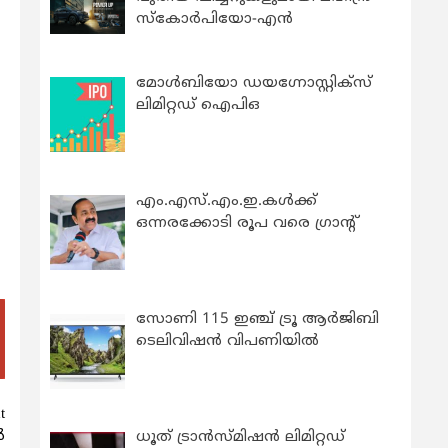
സ്കോർപിയോ-എൻ
മോൾബിയോ ഡയഗ്നോസ്റ്റിക്സ്
ലിമിറ്റഡ് ഐപിഒ
എം.എസ്.എം.ഇ.കൾക്ക്
ഒന്നരക്കോടി രൂപ വരെ ഗ്രാന്റ്
സോണി 115 ഇഞ്ച് ട്രൂ ആർജിബി
ടെലിവിഷൻ വിപണിയിൽ
t
‍
ധൂത് ട്രാൻസ്മിഷൻ ലിമിറ്റഡ്