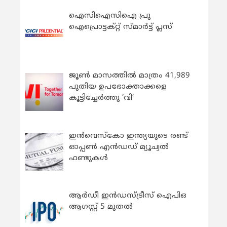
ഐസിഐസിഐ പ്രു
ഐപ്രൊട്ടക്റ്റ് സ്മാർട്ട് പ്ലസ്
ജൂൺ മാസത്തിൽ മാത്രം 41,989
പുതിയ ഉപഭോക്താക്കളെ
കൂട്ടിച്ചേർത്തു ‘വി’
ഇന്‍വെസ്കോ ഇന്ത്യയുടെ രണ്ട്
ഓപ്പണ്‍ എന്‍ഡഡ് മ്യൂച്വല്‍
ഫണ്ടുകള്‍
ആർഡീ ഇൻഡസ്ട്രീസ് ഐപിഒ
ആഗസ്റ്റ് 5 മുതൽ