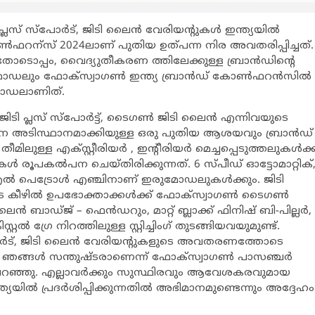
സ് സ്പോര്‍ട്, ജിടി ലൈന്‍ വേരിയന്‍റുകള്‍ ഇന്ത്യയില്‍
ോണ്‍ഫറന്സ് 2024ലാണ് പുതിയ ഉത്പന്ന നിര അവതരിപ്പിച്ചത്.
തോടൊപ്പം, വൈദ്യുതീകരണ ത്തിലേക്കുള്ള ബ്രാന്‍ഡിന്‍റെ
ോഡലും ഫോക്സ്വാഗണ്‍ ഇന്ത്യ ബ്രാന്‍ഡ് കോണ്‍ഫറന്‍സില്‍
 മോഡലാണിത്.
ി പ്ലസ് സ്പോര്‍ട്ട്, ടൈഗണ്‍ ജിടി ലൈന്‍ എന്നിവയുടെ
െഡാനെ അടിസ്ഥാനമാക്കിയുള്ള ഒരു പുതിയ ആശയവും ബ്രാന്‍ഡ്
 തീമിലുള്ള എക്സ്റ്റീരിയര്‍ , ഇന്‍റീരിയര്‍ മെച്ചപ്പെടുത്തലുകള്‍ക്ക
്‍ രൂപകല്‍പന ചെയ്തിരിക്കുന്നത്. 6 സ്പീഡ് ഓട്ടോമാറ്റിക്
്എല്‍ പെട്രോള്‍ എഞ്ചിനാണ് ഇരുമോഡലുകള്‍ക്കും. ജിടി
ുകളുടെ കീഴില്‍ ഉപഭോക്താക്കള്‍ക്ക് ഫോക്സ്വാഗണ്‍ ടൈഗണ്‍
്‍ ബാഡ്ജ് – ഫെന്‍ഡറും, മാറ്റ് ബ്ലാക്ക് ഫിനിഷ് ബി-പില്ലര്‍,
സ്റ്റല്‍ ഗ്രേ നിറത്തിലുള്ള സ്റ്റിച്ചിംഗ് തുടങ്ങിയവയുമുണ്ട്.
പോര്‍ട്, ജിടി ലൈന്‍ വേരിയന്‍റുകളുടെ അവതരണത്തോടെ
്‍ ഞങ്ങള്‍ സന്തുഷ്ടരാണെന്ന് ഫോക്സ്വാഗണ്‍ പാസഞ്ചര്‍
ത പറഞ്ഞു. എല്ലാവര്‍ക്കും സുസ്ഥിരവും ആവേശകരവുമായ
ില്‍ പ്രദര്‍ശിപ്പിക്കുന്നതില്‍ അഭിമാനമുണ്ടെന്നും അദ്ദേഹം