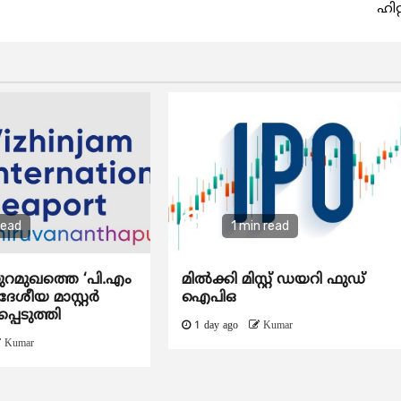
ഹിറ്റ
read
1 min read
ുറമുഖത്തെ ‘പി.എം
മിൽക്കി മിസ്റ്റ് ഡയറി ഫുഡ്
േശീയ മാസ്റ്റർ
ഐപിഒ
്പെടുത്തി
1 day ago
Kumar
Kumar