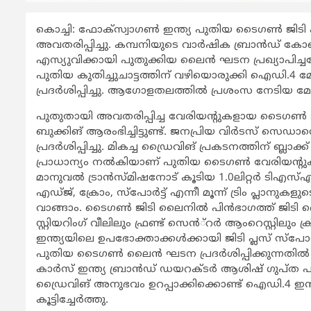
കൊച്ചി: ഫോക്സ്വാഗണ്‍ ഇന്ത്യ പുതിയ ടൈഗണ്‍ ജിടി പ്ല
അവതരിപ്പിച്ചു. കമ്പനിയുടെ വാര്‍ഷിക ബ്രാന്‍ഡ് ക
എസ്യുവിക്കായി പുതുക്കിയ ലൈന്‍ ഘടന പ്രഖ്യാപിച്ച
പുതിയ കുതിച്ചുചാട്ടത്തിന് വഴിയൊരുക്കി ഐഡി.4 മ
പ്രദര്‍ശിപ്പിച്ചു. ആഗോളതലത്തില്‍ പ്രശംസ നേടിയ
പുതുതായി അവതരിപ്പിച്ച വേരിയന്‍റുകളായ ടൈഗണ്‍ ജിട
ബുക്കിങ് ആരംഭിച്ചിട്ടുണ്ട്. ജനപ്രിയ വിര്‍ടസ് സ
പ്രദര്‍ശിപ്പിച്ചു. മികച്ച ഡ്രൈവിങ് പ്രകടനത്തിന് ബ്ലാക്ക്
പ്രാധാന്യം നല്‍കിയാണ് പുതിയ ടൈഗണ്‍ വേരിയന്‍റുകള
മാനുവല്‍ ട്രാന്‍സ്മിഷനോട് കൂടിയ 1.0ലിറ്റര്‍ ടിഎസ
എഡ്ജ്, ക്രോം, സ്പോര്‍ട്ട് എന്നീ മൂന്ന് ട്രിം പ്ലാന
വാങ്ങാം. ടൈഗണ്‍ ജിടി ലൈനില്‍ പിന്‍ഭാഗത്ത് ജിടി ലൈന
സ്റ്റിയറിംഗ് വീലിലും ഫ്രണ്ട് സെന്‍്റര്‍ ആംറെസ്റ്റിലും ക്രി
ഇന്ത്യയിലെ ഉപഭോക്താക്കള്‍ക്കായി ജിടി പ്ലസ് സ്
പുതിയ ടൈഗണ്‍ ലൈന്‍ ഘടന പ്രദര്‍ശിപ്പിക്കുന്നതില
കാര്‍സ് ഇന്ത്യ ബ്രാന്‍ഡ് ഡയറക്ടര്‍ ആശിഷ് ഗുപ്
ഡ്രൈവിങ് അനുഭവം ഉറപ്പാക്കിക്കൊണ്ട് ഐഡി.4 ഇന്ത്യയ
കൂട്ടിച്ചേര്‍ത്തു.