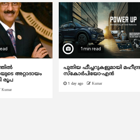
read
1 min read
ത്തിൽ
പുതിയ ഫീച്ചറുകളുമായി മഹീന്ദ്
ടെ അറ്റാദായം
സ്കോർപിയോ-എൻ
ി രൂപ
1 day ago
Kumar
Kumar