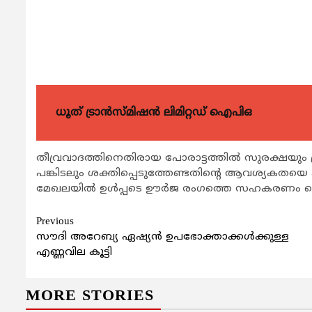
ധൂത് ട്രാൻസ്മിഷൻ ലിമിറ്റഡ് ഐപിഒ
തീവ്രവാദത്തിനെതിരായ പോരാട്ടത്തില്‍ സുരക്ഷ
പങ്കിടലും ശക്തിപ്പെടുത്തേണ്ടതിന്റെ ആവശ്യകതയെ കുറ
മേഖലയില്‍ ഉള്‍പ്പടെ ഊര്‍ജ രംഗത്തെ സഹകരണം മെച
Continue
Previous
സൗദി അറേബ്യ ഏഷ്യന്‍ ഉപഭോക്താക്കള്‍ക്കുള്ള
Reading
എണ്ണവില കൂട്ടി
MORE STORIES