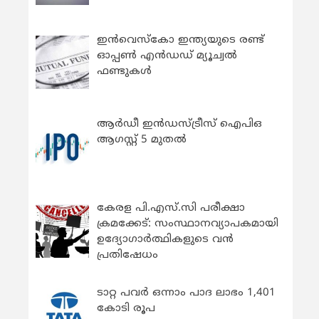
ഇന്‍വെസ്കോ ഇന്ത്യയുടെ രണ്ട്
ഓപ്പണ്‍ എന്‍ഡഡ് മ്യൂച്വല്‍
ഫണ്ടുകള്‍
ആർഡീ ഇൻഡസ്ട്രീസ് ഐപിഒ
ആഗസ്റ്റ് 5 മുതൽ
കേരള പി.എസ്.സി പരീക്ഷാ
ക്രമക്കേട്: സംസ്ഥാനവ്യാപകമായി
ഉദ്യോഗാര്‍ത്ഥികളുടെ വന്‍
പ്രതിഷേധം
ടാറ്റ പവർ ഒന്നാം പാദ ലാഭം 1,401
കോടി രൂപ