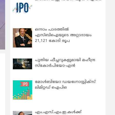
ഒന്നാം പാദത്തിൽ
എസ്ബിഐയുടെ അറ്റാദായം
21,121 കോടി രൂപ
പുതിയ ഫീച്ചറുകളുമായി മഹീന്ദ്ര
സ്കോർപിയോ-എൻ
മോൾബിയോ ഡയഗ്നോസ്റ്റിക്സ്
ലിമിറ്റഡ് ഐപിഒ
എം.എസ്.എം.ഇ.കൾക്ക്