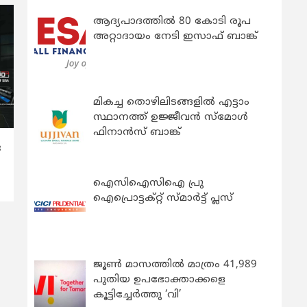
ആദ്യപാദത്തിൽ 80 കോടി രൂപ
അറ്റാദായം നേടി ഇസാഫ് ബാങ്ക്
മികച്ച തൊഴിലിടങ്ങളിൽ എട്ടാം
സ്ഥാനത്ത് ഉജ്ജീവൻ സ്മോൾ
ഫിനാൻസ് ബാങ്ക്
ര
ഐസിഐസിഐ പ്രു
ഐപ്രൊട്ടക്റ്റ് സ്മാർട്ട് പ്ലസ്
ജൂൺ മാസത്തിൽ മാത്രം 41,989
പുതിയ ഉപഭോക്താക്കളെ
കൂട്ടിച്ചേർത്തു ‘വി’