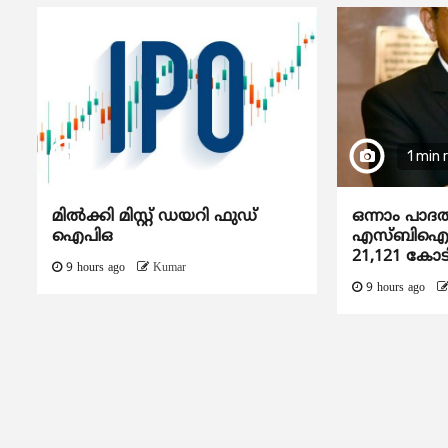
1 min 
മിൽക്കി മിസ്റ്റ് ഡയറി ഫുഡ്
ഒന്നാം പാദ
ഐപിഒ
എസ്ബിഐയു
21,121 കോട
9 hours ago
Kumar
9 hours ago