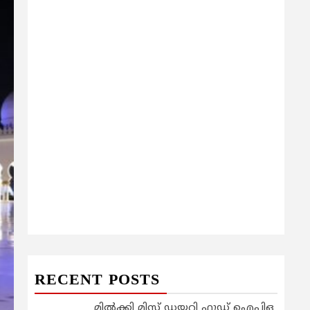
RECENT POSTS
മിൽക്കി മിസ്റ്റ് ഡയറി ഫുഡ് ഐപിഒ