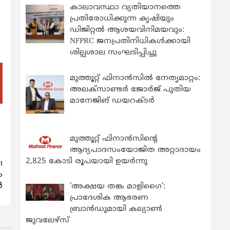
കാലാവസ്ഥാ വ്യതിയാനത്തെ
പ്രതിരോധിക്കുന്ന കൃഷിയും
ഡിജിറ്റൽ ആശയവിനിമയവും:
NFPRC ജനപ്രതിനിധികൾക്കായി
ശില്പശാല സംഘടിപ്പിച്ചു
മുത്തൂറ്റ് ഫിനാൻസിൽ നേതൃമാറ്റം:
അലക്സാണ്ടർ ജോർജ് പുതിയ
മാനേജിങ് ഡയറക്ടർ
ജ
മുത്തൂറ്റ് ഫിനാൻസിന്റെ
ആദ്യപാദസംയോജിത അറ്റാദായം
2,825 കോടി രൂപയായി ഉയർന്നു
t
ം
‍
‘അക്ഷയ തങ്ക മാളിഗൈ’:
പ്രാദേശിക ആഭരണ
ബ്രാന്‍ഡുമായി കല്യാണ്‍
ജുവലേഴ്‌സ്