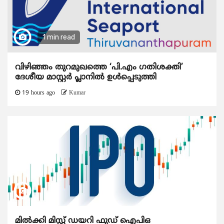
1 min read
വിഴിഞ്ഞം തുറമുഖത്തെ ‘പി.എം ഗതിശക്തി’
ദേശീയ മാസ്റ്റർ പ്ലാനിൽ ഉൾപ്പെടുത്തി
19 hours ago
Kumar
മിൽക്കി മിസ്റ്റ് ഡയറി ഫുഡ് ഐപിഒ