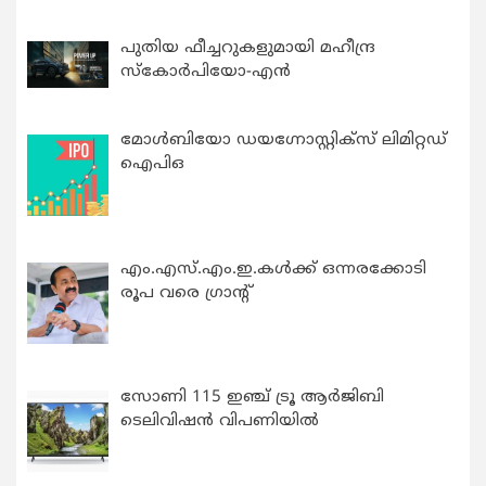
പുതിയ ഫീച്ചറുകളുമായി മഹീന്ദ്ര
സ്കോർപിയോ-എൻ
മോൾബിയോ ഡയഗ്നോസ്റ്റിക്സ് ലിമിറ്റഡ്
ഐപിഒ
എം.എസ്.എം.ഇ.കൾക്ക് ഒന്നരക്കോടി
രൂപ വരെ ഗ്രാന്റ്
സോണി 115 ഇഞ്ച് ട്രൂ ആർജിബി
ടെലിവിഷൻ വിപണിയിൽ