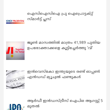
ഐസിഐസിഐ പ്രു ഐപ്രൊട്ടക്റ്റ്
സ്മാർട്ട് പ്ലസ്
ജൂൺ മാസത്തിൽ മാത്രം 41,989 പുതിയ
ഉപഭോക്താക്കളെ കൂട്ടിച്ചേർത്തു ‘വി’
ഇന്‍വെസ്കോ ഇന്ത്യയുടെ രണ്ട് ഓപ്പണ്‍
എന്‍ഡഡ് മ്യൂച്വല്‍ ഫണ്ടുകള്‍
ആർഡീ ഇൻഡസ്ട്രീസ് ഐപിഒ ആഗസ്റ്റ് 5
മുതൽ