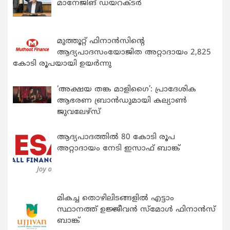
മാനേജിങ് ഡയറക്ടർ
മുത്തൂറ്റ് ഫിനാൻസിന്റെ
ആദ്യപാദസംയോജിത അറ്റാദായം 2,825
കോടി രൂപയായി ഉയർന്നു
‘അക്ഷയ തങ്ക മാളിഗൈ’: പ്രാദേശിക
ആഭരണ ബ്രാന്‍ഡുമായി കല്യാണ്‍
ജുവലേഴ്‌സ്
ആദ്യപാദത്തിൽ 80 കോടി രൂപ
അറ്റാദായം നേടി ഇസാഫ് ബാങ്ക്
മികച്ച തൊഴിലിടങ്ങളിൽ എട്ടാം
സ്ഥാനത്ത് ഉജ്ജീവൻ സ്മോൾ ഫിനാൻസ്
ബാങ്ക്