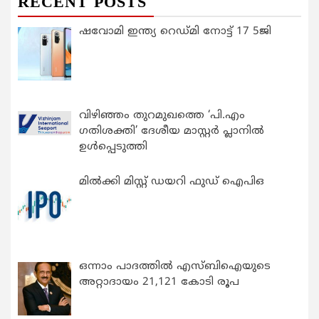
RECENT POSTS
ഷവോമി ഇന്ത്യ റെഡ്മി നോട്ട് 17 5ജി
വിഴിഞ്ഞം തുറമുഖത്തെ ‘പി.എം
ഗതിശക്തി’ ദേശീയ മാസ്റ്റർ പ്ലാനിൽ
ഉൾപ്പെടുത്തി
മിൽക്കി മിസ്റ്റ് ഡയറി ഫുഡ് ഐപിഒ
ഒന്നാം പാദത്തിൽ എസ്ബിഐയുടെ
അറ്റാദായം 21,121 കോടി രൂപ