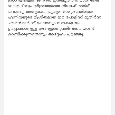
ടാറ്റാ എഐജി ജനറല്‍ ഇന്‍ഷൂറന്‍സ് മാനേജിങ്
ഡയറക്ടറും സിഇഒയുമായ നീലേഷ് ഗാര്‍ഗ്
പറഞ്ഞു. അനുകമ്പ, പുതുമ, സമഗ്ര പരിരക്ഷ
എന്നിവയുടെ മിശ്രിതമായ ഈ പോളിസി മുതിര്‍ന്ന
പൗരന്‍മാര്‍ക്ക് ക്ഷേമവും സൗകര്യവും
ഉറപ്പാക്കാനുള്ള തങ്ങളുടെ പ്രതിബദ്ധതയാണ്
കാണിക്കുന്നതെന്നും അദ്ദേഹം പറഞ്ഞു.