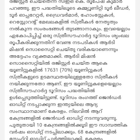
രജിസ്റ്റര്‍ ചെയ്തെന്ന് സിഇഒ കെ. രൂപേഷ് കുമാര്‍
പറഞ്ഞു. ഈ പദ്ധതിയിലൂടെ കമ്മ്യൂണിറ്റി ടൂര്‍ ലീഡര്‍,
ടൂര്‍ ഓപ്പറേറ്റര്‍, ഡ്രൈവര്‍മാര്‍, ഹോംസ്റ്റേകള്‍,
റെസ്റ്റോറന്‍റ് മേഖലകളില്‍ സ്ത്രീകള്‍ നേതൃത്വം
നല്‍കുന്ന സംരംഭങ്ങള്‍ തുടങ്ങാനാകും. ഇവയെല്ലാം
ഏകോപിപ്പിച്ച് ഒരു സ്ത്രീസൗഹാര്‍ദ്ദ ടൂറിസം ശൃംഖല
രൂപീകരിക്കുന്നതിന് വേണ്ട നടപടികള്‍ ആര്‍ടി
മിഷന്‍ സൊസൈറ്റി ചെയ്തു വരികയാണെന്നും
അദ്ദേഹം വ്യക്തമാക്കി. ആര്‍ടി മിഷന്‍
സൊസൈറ്റിയില്‍ രജിസ്റ്റര്‍ ചെയ്ത ആകെ
യൂണിറ്റുകളില്‍ 17631 (70%) യൂണിറ്റുകള്‍
സ്ത്രീകളുടെ ഉടമസ്ഥതയിലുള്ളതോ സ്ത്രീകള്‍
നയിക്കുന്നതോ ആണ്. ഈ യൂണിറ്റുകളെയെല്ലാം
സ്ത്രീസൗഹാര്‍ദ്ദ ടൂറിസം പദ്ധതിയില്‍
ഉള്‍പ്പെടുത്തിയിട്ടുണ്ട്. ടൂറിസം രംഗത്ത് ജെന്‍ഡര്‍
ഓഡിറ്റ് നടപ്പാക്കുന്ന ഇന്ത്യയിലെ ആദ്യ
സംസ്ഥാനമാണ് കേരളം. നിലവില്‍ ആറ്
കേന്ദ്രങ്ങളില്‍ ജെന്‍ഡര്‍ ഓഡിറ്റ് നടന്നുവരുന്നു.
പുതുതായി 10 കേന്ദ്രങ്ങളില്‍ക്കൂടി ഈ സാമ്പത്തിക
വര്‍ഷം ഓഡിറ്റ് നടപ്പിലാക്കും. 68 കേന്ദ്രങ്ങളില്‍
സേഫ്റ്റി ഓഡിറ്റ് പൂര്‍ത്തിയാക്കി. കേരളം