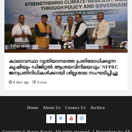
1 min read
കാലാവസ്ഥാ വ്യതിയാനത്തെ പ്രതിരോധിക്കുന്ന
കൃഷിയും ഡിജിറ്റൽ ആശയവിനിമയവും: NFPRC
ജനപ്രതിനിധികൾക്കായി ശില്പശാല സംഘടിപ്പിച്ചു
4 days ago
Kumar
Home
About Us
Contact Us
Archive
Facebook
Twitter
Youtube
Instagram