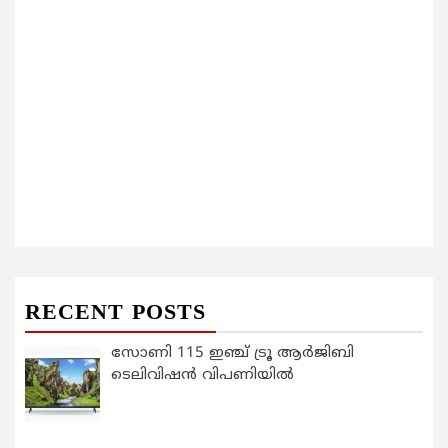
RECENT POSTS
സോണി 115 ഇഞ്ച് ട്രൂ ആർജിബി
ടെലിവിഷൻ വിപണിയിൽ