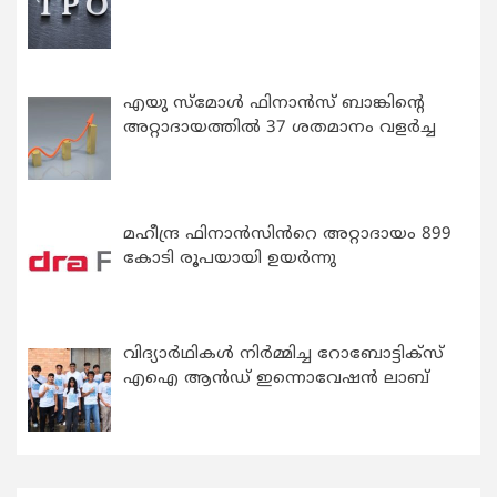
എയു സ്‌മോൾ ഫിനാൻസ് ബാങ്കിന്റെ
അറ്റാദായത്തിൽ 37 ശതമാനം വളർച്ച
മഹീന്ദ്ര ഫിനാൻസിൻറെ അറ്റാദായം 899
കോടി രൂപയായി ഉയർന്നു
വിദ്യാര്‍ഥികള്‍ നിര്‍മ്മിച്ച റോബോട്ടിക്സ്
എഐ ആന്‍ഡ് ഇന്നൊവേഷന്‍ ലാബ്