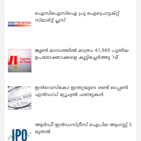
ഐസിഐസിഐ പ്രു ഐപ്രൊട്ടക്റ്റ്
സ്മാർട്ട് പ്ലസ്
ജൂൺ മാസത്തിൽ മാത്രം 41,989 പുതിയ
ഉപഭോക്താക്കളെ കൂട്ടിച്ചേർത്തു ‘വി’
ഇന്‍വെസ്കോ ഇന്ത്യയുടെ രണ്ട് ഓപ്പണ്‍
എന്‍ഡഡ് മ്യൂച്വല്‍ ഫണ്ടുകള്‍
ആർഡീ ഇൻഡസ്ട്രീസ് ഐപിഒ ആഗസ്റ്റ് 5
മുതൽ