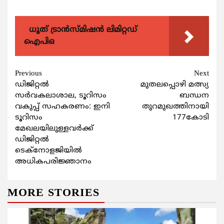
ധൂത് ട്രാൻസ്മിഷൻ ലിമിറ്റഡ്
ഐപിഒ
Continue
Previous
Next
ഡിജിറ്റല്‍
മുതലപ്പൊഴി മത്സ്യ
Reading
സര്‍വകലാശാല, ടൂറിസം
ബന്ധന
വകുപ്പ് സഹകരണം: ഇനി
തുറമുഖത്തിനായി
ടൂറിസം
177കോടി
മേഖലയിലുള്ളവർക്ക്
ഡിജിറ്റല്‍
ടെക്നോളജിയിൽ
അധികപരിജ്ഞാനം
MORE STORIES