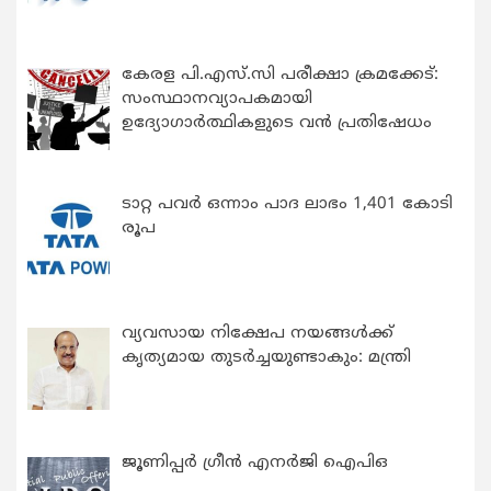
കേരള പി.എസ്.സി പരീക്ഷാ ക്രമക്കേട്:
സംസ്ഥാനവ്യാപകമായി
ഉദ്യോഗാര്‍ത്ഥികളുടെ വന്‍ പ്രതിഷേധം
ടാറ്റ പവർ ഒന്നാം പാദ ലാഭം 1,401 കോടി
രൂപ
വ്യവസായ നിക്ഷേപ നയങ്ങള്‍ക്ക്
കൃത്യമായ തുടര്‍ച്ചയുണ്ടാകും: മന്ത്രി
ജൂണിപ്പർ ഗ്രീൻ എനർജി ഐപിഒ