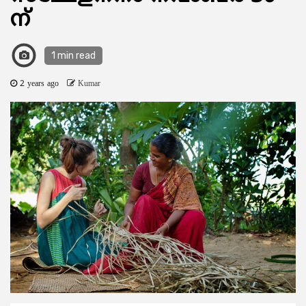
ന്
1 min read
2 years ago
Kumar