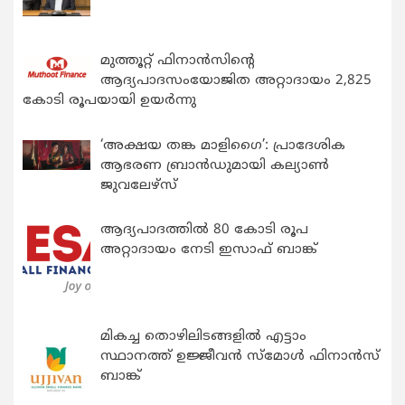
മുത്തൂറ്റ് ഫിനാൻസിന്റെ
ആദ്യപാദസംയോജിത അറ്റാദായം 2,825
കോടി രൂപയായി ഉയർന്നു
‘അക്ഷയ തങ്ക മാളിഗൈ’: പ്രാദേശിക
ആഭരണ ബ്രാന്‍ഡുമായി കല്യാണ്‍
ജുവലേഴ്‌സ്
ആദ്യപാദത്തിൽ 80 കോടി രൂപ
അറ്റാദായം നേടി ഇസാഫ് ബാങ്ക്
മികച്ച തൊഴിലിടങ്ങളിൽ എട്ടാം
സ്ഥാനത്ത് ഉജ്ജീവൻ സ്മോൾ ഫിനാൻസ്
ബാങ്ക്