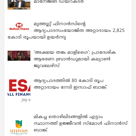
മാനേജിങ് ഡയറക്ടർ
മുത്തൂറ്റ് ഫിനാൻസിന്റെ
ആദ്യപാദസംയോജിത അറ്റാദായം 2,825
കോടി രൂപയായി ഉയർന്നു
‘അക്ഷയ തങ്ക മാളിഗൈ’: പ്രാദേശിക
ആഭരണ ബ്രാന്‍ഡുമായി കല്യാണ്‍
ജുവലേഴ്‌സ്
ആദ്യപാദത്തിൽ 80 കോടി രൂപ
അറ്റാദായം നേടി ഇസാഫ് ബാങ്ക്
മികച്ച തൊഴിലിടങ്ങളിൽ എട്ടാം
സ്ഥാനത്ത് ഉജ്ജീവൻ സ്മോൾ ഫിനാൻസ്
ബാങ്ക്