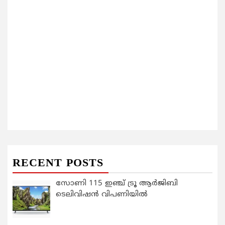
RECENT POSTS
സോണി 115 ഇഞ്ച് ട്രൂ ആർജിബി
ടെലിവിഷൻ വിപണിയിൽ