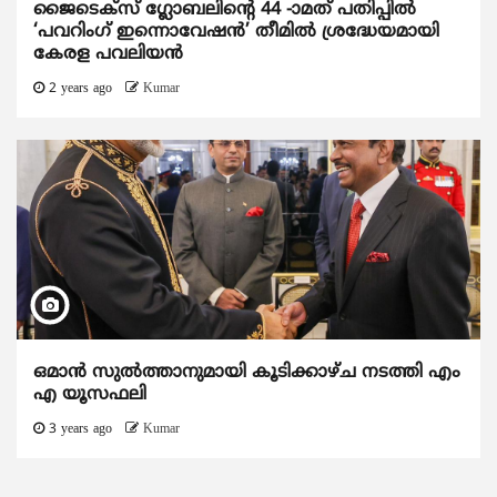
ജൈടെക്സ് ഗ്ലോബലിന്‍റെ 44 -ാമത് പതിപ്പില്‍
‘പവറിംഗ് ഇന്നൊവേഷന്‍’ തീമിൽ ശ്രദ്ധേയമായി
കേരള പവലിയന്‍
2 years ago
Kumar
ഒമാൻ സുൽത്താനുമായി കൂടിക്കാഴ്ച നടത്തി എം
എ യൂസഫലി
3 years ago
Kumar