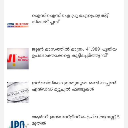
ഐസിഐസിഐ പ്രു ഐപ്രൊട്ടക്റ്റ്
സ്മാർട്ട് പ്ലസ്
ജൂൺ മാസത്തിൽ മാത്രം 41,989 പുതിയ
ഉപഭോക്താക്കളെ കൂട്ടിച്ചേർത്തു ‘വി’
ഇന്‍വെസ്കോ ഇന്ത്യയുടെ രണ്ട് ഓപ്പണ്‍
എന്‍ഡഡ് മ്യൂച്വല്‍ ഫണ്ടുകള്‍
ആർഡീ ഇൻഡസ്ട്രീസ് ഐപിഒ ആഗസ്റ്റ് 5
മുതൽ