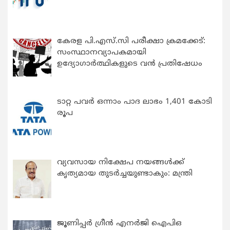
കേരള പി.എസ്.സി പരീക്ഷാ ക്രമക്കേട്:
സംസ്ഥാനവ്യാപകമായി
ഉദ്യോഗാര്‍ത്ഥികളുടെ വന്‍ പ്രതിഷേധം
ടാറ്റ പവർ ഒന്നാം പാദ ലാഭം 1,401 കോടി
രൂപ
വ്യവസായ നിക്ഷേപ നയങ്ങള്‍ക്ക്
കൃത്യമായ തുടര്‍ച്ചയുണ്ടാകും: മന്ത്രി
ജൂണിപ്പർ ഗ്രീൻ എനർജി ഐപിഒ