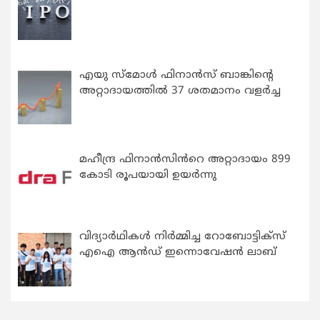
എയു സ്‌മോൾ ഫിനാൻസ് ബാങ്കിന്റെ
അറ്റാദായത്തിൽ 37 ശതമാനം വളർച്ച
മഹീന്ദ്ര ഫിനാൻസിൻറെ അറ്റാദായം 899
കോടി രൂപയായി ഉയർന്നു
വിദ്യാര്‍ഥികള്‍ നിര്‍മ്മിച്ച റോബോട്ടിക്സ്
എഐ ആന്‍ഡ് ഇന്നൊവേഷന്‍ ലാബ്